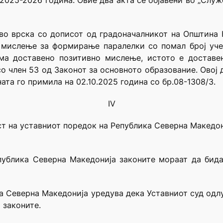
2025-2026 година. Овие два акта се објавени во „Служб
во врска со дописот од градоначалникот на Општина К
 мислење за формирање паралелки со помал број учен
ма доставено позитивно мислење, истото е доставен
со член 53 од Законот за основното образование. Овој
ата го примила на 02.10.2025 година со бр.08-1308/3.
IV
 на уставниот поредок на Република Северна Македониј
публика Северна Македонија законите мораат да бида
ка Северна Македонија уредува дека Уставниот суд одл
 законите.