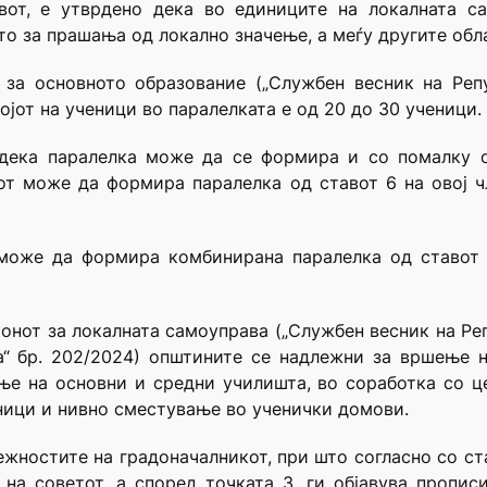
вот, е утврдено дека во единиците на локалната с
о за прашања од локално значење, а меѓу другите обла
за основното образование („Службен весник на Репу
ојот на ученици во паралелката е од 20 до 30 ученици.
 дека паралелка може да се формира и со помалку 
ачот може да формира паралелка од ставот 6 на овој 
 може да формира комбинирана паралелка од ставот 
аконот за локалната самоуправа („Службен весник на Ре
а“ бр. 202/2024) општините се надлежни за вршење н
 на основни и средни училишта, во соработка со цен
ници и нивно сместување во ученички домови.
ежностите на градоначалникот, при што согласно со ста
 на советот, а според точката 3, ги објавува пропис