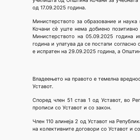
училишта од Општина Кочани за учебната 
од 17.09.2025 година.
Министерството за образование и наука 
Кочани сè уште нема добиено позитивно
Министерството на 05.09.2025 година и
година и упатува да се постапи согласно 
е испратен на 29.09.2025 година, а Општин
Владеењето на правото е темелна вредност
Уставот.
Според член 51 став 1 од Уставот, во Ре
прописи со Уставот и со закон.
Член 110 алинеја 2 од Уставот на Републи
на колективните договори со Уставот и со