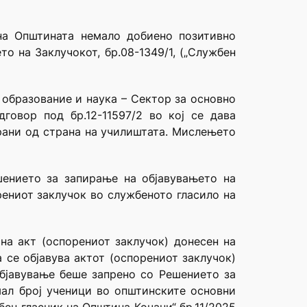
на Општината немало добиено позитивно
о на Заклучокот, бр.08-1349/1, („Службен
 образование и наука – Сектор за основно
говор под бр.12-11597/2 во кој се дава
ирани од страна на училиштата. Мислењето
шението за запирање на објавувањето на
рениот заклучок во службеното гласило на
 на акт (оспорениот заклучок) донесен на
 се објавува актот (оспорениот заклучок)
објавување беше запрено со Решението за
ал број ученици во општинските основни