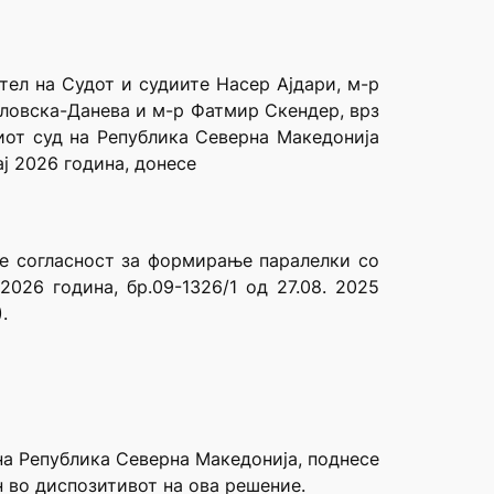
тел на Судот и судиите Насер Ајдари, м-р
вловска-Данева и м-р Фатмир Скендер, врз
ниот суд на Република Северна Македонија
ј 2026 година, донесе
е согласност за формирање паралелки со
026 година, бр.09-1326/1 од 27.08. 2025
.
на Република Северна Македонија, поднесе
н во диспозитивот на ова решение.