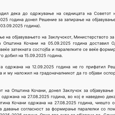
тврдил дека до одржување на седницата на Советот 
25 година донел Решение за запирање на објавувањет
03.09.2025 година).
е на објавувањето на Заклучокот, Министерството за
на Општина Кочани на 05.09.2025 година доставил Од
 веќе затекната состојба и паралелките се веќе форм
го добил на 15.09.2025 година.
а одржана на 12.09.2025 година не го прифатил Ре
а и му наложил на градоначалникот да го објави оспо
кот на Општина Кочани, донел Заклучок за објавување
одржана на 27.08.2025 година, во кој е наведено дека
тина Кочани одржана на 27.08.2025 година, чиешто 
за давање согласност за формирање паралелки со пом