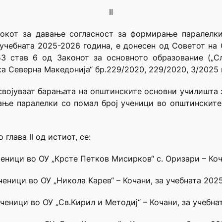
II
чокот за давање согласност за формирање паралелки
учебната 2025-2026 година, е донесен од Советот на
 53 став 6 од Законот за основното образование („С
ка Северна Македонија“ бр.229/2020, 229/2020, 3/2025 
е усвојуваат барањата на општинските основни училишта
ање паралелки со помал број ученици во општинскит
глава II од истиот, се:
ученици во ОУ „Крсте Петков Мисирков“ с. Оризари – Коч
ученици во ОУ „Никола Карев“ – Кочани, за учебната 202
 ученици во ОУ „Св.Кирил и Методиј“ – Кочани, за учебн