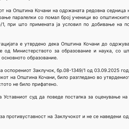
от на Општина Кочани на одржаната редовна седница н
рање паралелки со помал број ученици во општинскит
26/1, при што примената ја условил по добивање на 
тацијата е утврдено дека Општина Кочани до одржув
е од Министерството за образование и наука, со шт
а основното образование.
а оспорениот Заклучок, бр.08-1349/1 од 03.09.2025 год
никот на Општина Кочани, било разгледано во утврдени
стото не било прифатено.
га Уставниот суд да поведе постапка за оценување на
 за противуставност на Заклучокот и не се наведени од