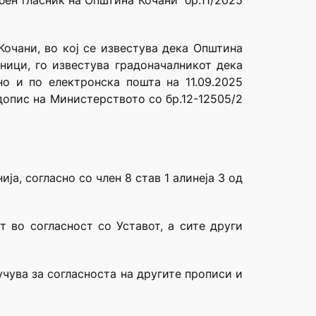
ен гласник на Општина Кочани“ бр.11/2025
очани, во кој се известува дека Општина
ици, го известува градоначалникот дека
о и по електронска пошта на 11.09.2025
 допис на Министерството со бр.12-12505/2
а, согласно со член 8 став 1 алинеја 3 од
т во согласност со Уставот, а сите други
учува за согласноста на другите прописи и