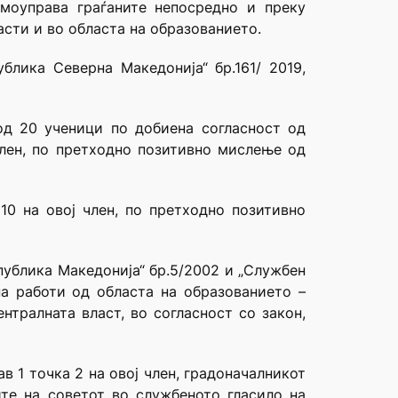
амоуправа граѓаните непосредно и преку
сти и во областа на образованието.
блика Северна Македонија“ бр.161/ 2019,
од 20 ученици по добиена согласност од
член, по претходно позитивно мислење од
10 на овој член, по претходно позитивно
публика Македонија“ бр.5/2002 и „Службен
а работи од областа на образованието –
тралната власт, во согласност со закон,
в 1 точка 2 на овој член, градоначалникот
ите на советот во службеното гласило на