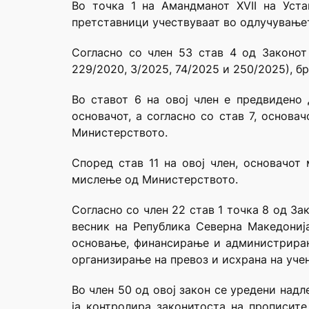
Во точка 1 на Амандманот XVII на Уста
претставници учествуваат во одлучувањет
Согласно со член 53 став 4 од Законот 
229/2020, 3/2025, 74/2025 и 250/2025), бр
Во ставот 6 на овој член е предвидено
основачот, a согласно со став 7, основ
Министерството.
Според став 11 на овој член, основачот
мислење од Министерството.
Согласно со член 22 став 1 точка 8 од З
весник на Република Северна Македониј
основање, финансирање и администрирање
организирање на превоз и исхрана на уче
Во член 50 од овој закон се уредени надл
ја контролира законитоста на прописите