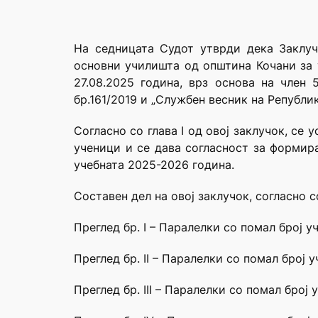
На седницата Судот утврди дека Заклу
основни училишта од општина Кочани за 
27.08.2025 година, врз основа на член
бр.161/2019 и „Службен весник на Републи
Согласно со глава I од овој заклучок, с
ученици и се дава согласност за формир
учебната 2025-2026 година.
Составен дел на овој заклучок, согласно со 
Преглед бр. I – Паралелки со помал број 
Преглед бр. II – Паралелки со помал број 
Преглед бр. III – Паралелки со помал број