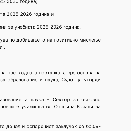
025-2026 година;
ата 2025-2026 година и
ани за учебната 2025-2026 година.
менува по добивањето на позитивно мислење
“.
на претходната постапка, а врз основа на
а образование и наука, Судот ја утврди
разование и наука – Сектор за основно
сновните училишта во Општина Кочани за
го донел и оспорениот заклучок со бр.09-