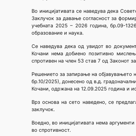
Во иницијативата се наведува дека Совет
Заклучок за давање согласност за форми
учебната 2025 – 2026 година, бр.09-13
образование и наука.
Се наведува дека од увидот во докумен
Кочани нема добиено позитивно мислењ
спротивен на член 53 став 7 од Законот з
Решението за запирање на објавувањето н
бр.10/2025), донесено од в.д. градоначал
Кочани, одржана на 12.09.2025 година и и
Врз основа на сето наведено, се предла
заклучок.
Воедно, во иницијативата нема аргументи
во спротивност.