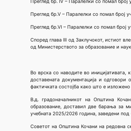
Преглед бр. IV – Паралелки со помал број 
Преглед бр.V – Паралелки со помал број у
Преглед бp.VI – Паралелки со помал број 
Според глава III од Заклучокот, истиот в
од Министерството за образование и наука
Во врска со наводите во иницијативата, 
доставената документација и одговори 
фактичката состојба како што е изложено
В.д. градоначалникот на Општина Коча
образование, доставил две барања за м
учебната 2025/2026 година, заведени под б
Советот на Општина Кочани на редовна се