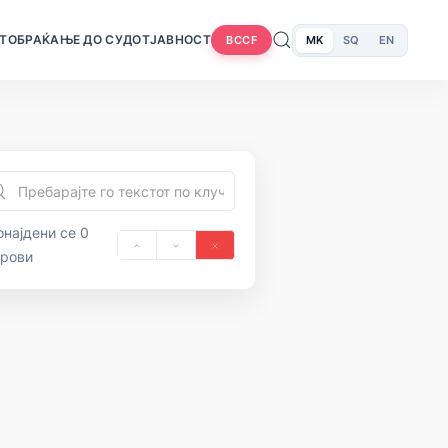
Т
ОБРАЌАЊЕ ДО СУДОТ
ЈАВНОСТ
MK
SQ
EN
BCCF
најдени се 0
орови