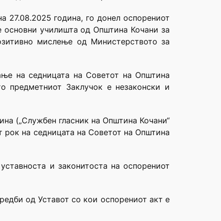
а 27.08.2025 година, го донел оспорениот
е основни училишта од Општина Кочани за
позитивно мислење од Министерството за
ање на седницата на Советот на Општина
о предметниот Заклучок е незаконски и
ина („Службен гласник на Општина Кочани“
от рок на седницата на Советот на Општина
 уставноста и законитоста на оспорениот
редби од Уставот со кои оспорениот акт е