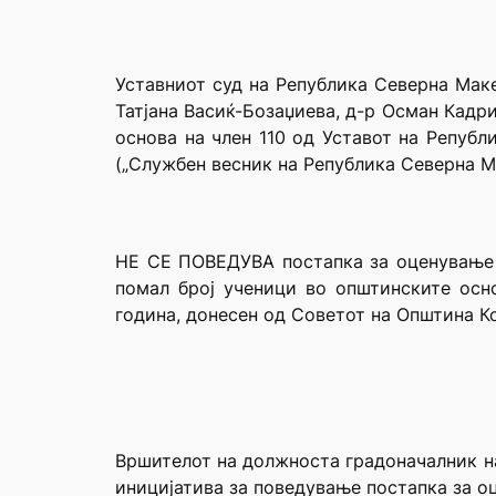
Уставниот суд на Република Северна Маке
Татјана Васиќ-Бозаџиева, д-р Осман Кадр
основа на член 110 од Уставот на Републ
(„Службен весник на Република Северна Ма
НЕ СЕ ПОВЕДУВА постапка за оценување 
помал број ученици во општинските осно
година, донесен од Советот на Општина Ко
Вршителот на должноста градоначалник на
иницијатива за поведување постапка за о