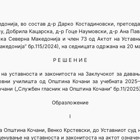
донија, во состав д-р Дарко Костадиновски, претседа
иу, Добрила Кацарска, д-р Гоце Наумовски, д-р Ана Па
ика Северна Македонија и член 73 од Актот на Устав
кедонија” бр.115/2024), на седницата одржана на 20 ма
Р Е Ш Е Н И Е
на уставноста и законитоста на Заклучокот за давањ
вни училишта од Општина Кочани за учебната 2025–2
чани („Службен гласник на Општина Кочани“ бр.11/2025)
Образложение
I
 Општина Кочани, Венко Крстевски, до Уставниот суд 
ценување на уставноста и законитоста на актот означе