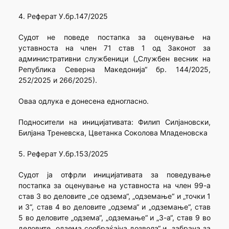
4. Реферат У.бр.147/2025
Судот не поведе постапка за оценување на
уставноста на член 71 став 1 од Законот за
административни службеници („Службен весник на
Република Северна Македонија“ бр. 144/2025,
252/2025 и 266/2025).
Оваа одлука е донесена едногласно.
Подносители на иницијативата: Филип Силјановски,
Билјана Треневска, Цветанка Соколова Младеновска
5. Реферат У.бр.153/2025
Судот ја отфрли иницијативата за поведување
постапка за оценување на уставноста на член 99-а
став 3 во деловите „се одзема“, „одземање“ и „точки 1
и 3“, став 4 во деловите „одзема“ и „одземање“, став
5 во деловите „одзема“, „одземање“ и „3-а“, став 9 во
деловите „одзема сообраќајна дозвола“ и „забрана за