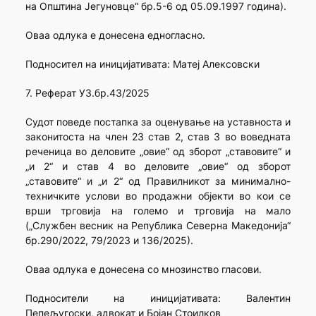
на Општина Јегуновце“ бр.5-6 од 05.09.1997 година).
Оваа одлука е донесена едногласно.
Подносител на иницијативата: Maтеј Алексовски
7. Реферат УЗ.бр.43/2025
Судот поведе постапка за оценување на уставноста и
законитоста на член 23 став 2, став 3 во воведната
реченица во деловите „овие“ од зборот „ставовите“ и
„и 2“ и став 4 во деловите „овие“ од зборот
„ставовите“ и „и 2“ од Правилникот за минимално-
техничките услови во продажни објекти во кои се
врши трговија на големо и трговија на мало
(„Службен весник на Република Северна Македонија“
бр.290/2022, 79/2023 и 136/2025).
Оваа одлука е донесена со мнозинство гласови.
Подносители на иницијативата: Валентин
Пепељугоски, адвокат и Бојан Стоилков