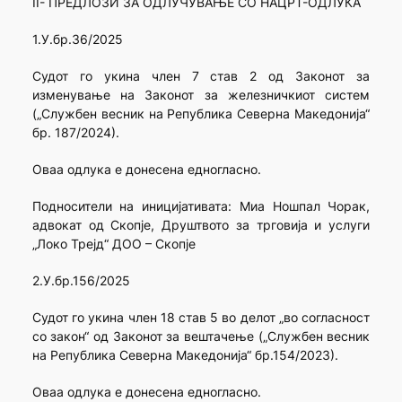
II- ПРЕДЛОЗИ ЗА ОДЛУЧУВАЊЕ СО НАЦРТ-ОДЛУКА
1.У.бр.36/2025
Судот го укина член 7 став 2 од Законот за
изменување на Законот за железничкиот систем
(„Службен весник на Република Северна Македонија“
бр. 187/2024).
Оваа одлука е донесена едногласно.
Подносители на иницијативата: Миа Ношпал Чорак,
адвокат од Скопје, Друштвото за трговија и услуги
„Локо Трејд“ ДОО – Скопје
2.У.бр.156/2025
Судот го укина член 18 став 5 во делот „во согласност
со закон“ од Законот за вештачење („Службен весник
на Република Северна Македонија“ бр.154/2023).
Оваа одлука е донесена едногласно.