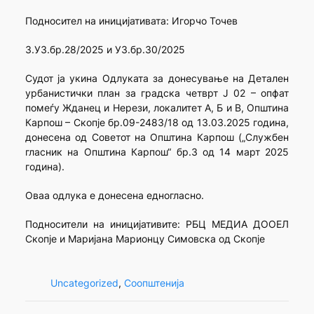
Подносител на иницијативата: Игорчо Точев
3.УЗ.бр.28/2025 и УЗ.бр.30/2025
Судот ја укина Одлуката за донесување на Детален
урбанистички план за градска четврт Ј 02 – опфат
помеѓу Жданец и Нерези, локалитет А, Б и В, Општина
Карпош – Скопје бр.09-2483/18 од 13.03.2025 година,
донесена од Советот на Општина Карпош („Службен
гласник на Општина Карпош“ бр.3 од 14 март 2025
година).
Оваа одлука е донесена едногласно.
Подносители на иницијативите: РБЦ МЕДИА ДООЕЛ
Скопје и Маријана Марионцу Симовска од Скопје
Uncategorized
, 
Соопштенија