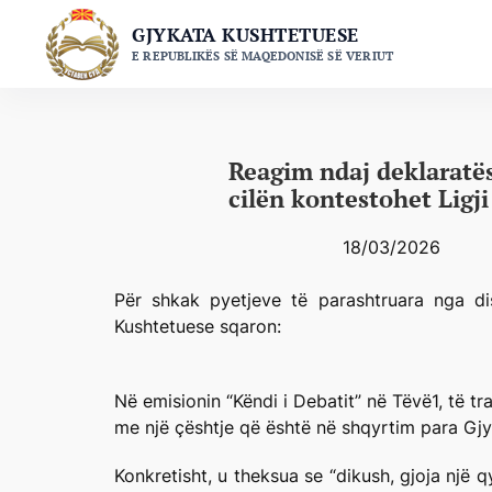
Skip
GJYKATA KUSHTETUESE
to
E REPUBLIKËS SË MAQEDONISË SË VERIUT
content
Reagim ndaj deklaratës
cilën kontestohet Ligj
18/03/2026
Për shkak pyetjeve të parashtruara nga di
Kushtetuese sqaron:
Në emisionin “Këndi i Debatit” në Tëvë1, të 
me një çështje që është në shqyrtim para Gj
Konkretisht, u theksua se “dikush, gjoja një 