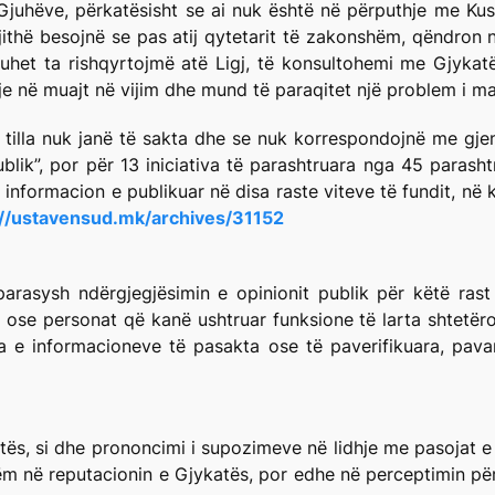
Gjuhëve, përkatësisht se ai nuk është në përputhje me Kush
ithë besojnë se pas atij qytetarit të zakonshëm, qëndron nd
e duhet ta rishqyrtojmë atë Ligj, të konsultohemi me Gjyka
je në muajt në vijim dhe mund të paraqitet një problem i ma
tilla nuk janë të sakta dhe se nuk korrespondojnë me gjend
blik”, por për 13 iniciativa të parashtruara nga 45 parashtr
 informacion e publikuar në disa raste viteve të fundit, në
://ustavensud.mk/archives/31152
rasysh ndërgjegjësimin e opinionit publik për këtë rast d
 ose personat që kanë ushtruar funksione të larta shtetër
 e informacioneve të pasakta ose të paverifikuara, pavar
atës, si dhe prononcimi i supozimeve në lidhje me pasojat
në reputacionin e Gjykatës, por edhe në perceptimin për re