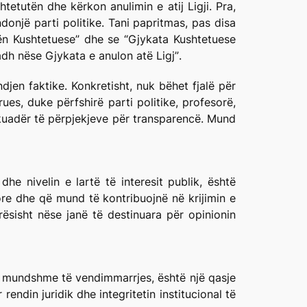
tetutën dhe kërkon anulimin e atij Ligji. Pra,
onjë parti politike. Tani papritmas, pas disa
tën Kushtetuese”
dhe se
“Gjykata Kushtetuese
dh nëse Gjykata e anulon atë Ligj”
.
jen faktike. Konkretisht, nuk bëhet fjalë për
ues, duke përfshirë parti politike, profesorë,
 kuadër të përpjekjeve për transparencë. Mund
he nivelin e lartë të interesit publik, është
ore dhe që mund të kontribuojnë në krijimin e
ësisht nëse janë të destinuara për opinionin
 e mundshme të vendimmarrjes, është një qasje
ndin juridik dhe integritetin institucional të