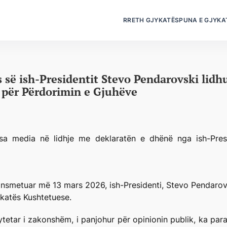
RRETH GJYKATËS
PUNA E GJYKA
 së ish-Presidentit Stevo Pendarovski lidh
i për Përdorimin e Gjuhëve
sa media në lidhje me deklaratën e dhënë nga ish-Presid
transmetuar më 13 mars 2026, ish-Presidenti, Stevo Pendarov
ykatës Kushtetuese.
qytetar i zakonshëm, i panjohur për opinionin publik, ka p