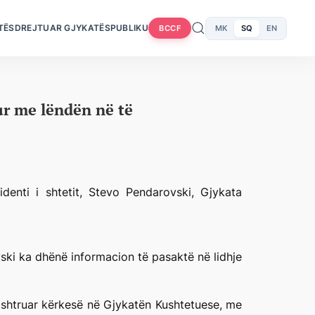
TËS
DREJTUAR GJYKATËS
PUBLIKU
MK
SQ
EN
BCCF
ur me lëndën në të
enti i shtetit, Stevo Pendarovski, Gjykata
ski ka dhënë informacion të pasaktë në lidhje
arashtruar kërkesë në Gjykatën Kushtetuese, me