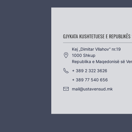
GJYKATA KUSHTETUESE E REPUBLIKËS 
Kеј „Dimitar Vllahov“ nr.19
1000 Shkup
Republika e Maqedonisë së Ver
+ 389 2 322 3626
+ 389 77 540 656
mail@ustavensud.mk