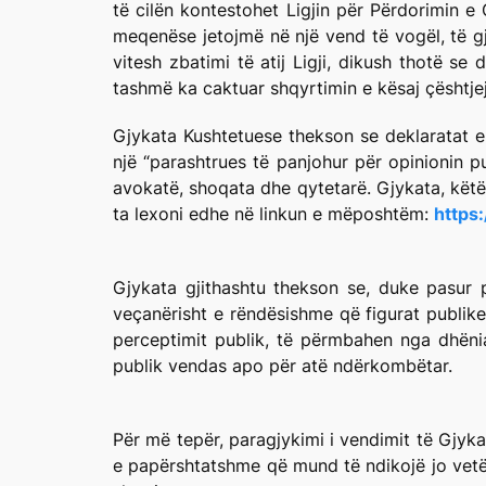
të cilën kontestohet Ligjin për Përdorimin e 
meqenëse jetojmë në një vend të vogël, të gj
vitesh zbatimi të atij Ligji, dikush thotë s
tashmë ka caktuar shqyrtimin e kësaj çështje
Gjykata Kushtetuese thekson se deklaratat e 
një “parashtrues të panjohur për opinionin pu
avokatë, shoqata dhe qytetarë. Gjykata, këtë
ta lexoni edhe në linkun e mëposhtëm:
https
Gjykata gjithashtu thekson se, duke pasur pa
veçanërisht e rëndësishme që figurat publike
perceptimit publik, të përmbahen nga dhënia
publik vendas apo për atë ndërkombëtar.
Për më tepër, paragjykimi i vendimit të Gjyk
e papërshtatshme që mund të ndikojë jo vetëm 