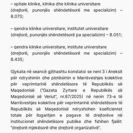
– spitale klinike, klinika dhe klinika universitare
(drejtorë, punonjës shëndetësorë me specializim) –
8.070;
– qendra klinike universitare, institutet universitare
(drejtorë, punonjës shëndetësorë pa specializim) – 8.051;
– qendra klinike universitare, institute universitare
(drejtorë, punonjës shëndetësorë me specializim) –
8.435;
Gjykata në seancë gjithashtu konstatoi se neni 3 i Aneksit
për ndryshimin dhe plotësimin e Marrëveshjes kolektive
për veprimtarinë shëndetësore të Republikës së
Maqedonisë (“Gazeta Zyrtare e Republikës së
Maqedonisë së Veriut”, nr.87/2025) në nenin 73-a të
Marrëveshjes kolektive për veprimtarinë shëndetësore të
Republikës së Maqedonisë ndryshohen koeficientet
totale për llogaritjen e pagave të drejtorëve në
institucionet shëndetësore publike dhe fshihen fjalët:
“drejtorë mjekësorë dhe drejtorë organizativë”.