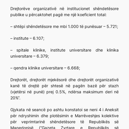
Drejtorëve organizativë në institucionet shëndetësore
publike u përcaktohet pagë me një koeficient total:
– shtëpi shëndetësore me mbi 1.000 të punësuar – 5.721;
– institute – 6.107;
– spitale klinike, institute universitare dhe klinika
universitare – 6.379;
– qendra klinike universitare – 6.668;
Drejtorët, drejtorët mjekësorë dhe drejtorët organizativë
kanë të drejtë për shtesë në pagën bazë për stazh
(vjetërsi në punë) prej 0.5%, ndërsa maksimum deri në
20%”.
Gjykata në seancë po ashtu konstatoi se neni 4 i Aneksit
për ndryshimin dhe plotësimin e Marrëveshjes kolektive
për veprimtarinë shëndetësore të Republikës së
Maqedonisë (“Gazeta Zyrtare e Republikës së