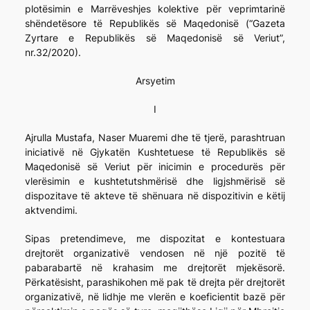
plotësimin e Marrëveshjes kolektive për veprimtarinë
shëndetësore të Republikës së Maqedonisë (“Gazeta
Zyrtare e Republikës së Maqedonisë së Veriut”,
nr.32/2020).
Arsyetim
I
Ajrulla Mustafa, Naser Muaremi dhe të tjerë, parashtruan
iniciativë në Gjykatën Kushtetuese të Republikës së
Maqedonisë së Veriut për inicimin e procedurës për
vlerësimin e kushtetutshmërisë dhe ligjshmërisë së
dispozitave të akteve të shënuara në dispozitivin e këtij
aktvendimi.
Sipas pretendimeve, me dispozitat e kontestuara
drejtorët organizativë vendosen në një pozitë të
pabarabartë në krahasim me drejtorët mjekësorë.
Përkatësisht, parashikohen më pak të drejta për drejtorët
organizativë, në lidhje me vlerën e koeficientit bazë për