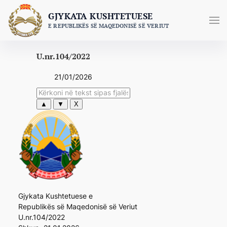
Skip
GJYKATA KUSHTETUESE
to
E REPUBLIKËS SË MAQEDONISË SË VERIUT
content
U.nr.104/2022
21/01/2026
▲
▼
X
Gjykata Kushtetuese e
Republikës së Maqedonisë së Veriut
U.nr.104/2022