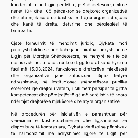
kundërshtim me Ligjin për Mbrojtje Shëndetësore, i cili në
nenet 104 dhe 105 përcakton se drejtorët organizativë
dhe ata mjekësorë së bashku përbëjnë organin drejtues
dhe kanë të drejta, detyrime dhe përgjegjësi të
barabarta.
Gjatë formulimit të mendimit juridik, Gjykata mori
parasysh faktin se ndërkohë janë miratuar ndryshime në
Ligjin për Mbrojtje Shëndetësore, në mënyrë të tillë që
me ndryshimet e fundit në këtë Ligj, të cilat kanë hyrë në
fuqi më 15.08.2024, funksionet e drejtorëve mjekësorë
dhe organizativë janë shfuqizuar. Sipas këtyre
ndryshimeve, në institucionet shëndetësore publike
emërohet një drejtor i vetëm, i cili merr përsipër të gjitha
kompetencat dhe përgjegjësitë që më parë ishin të ndara
ndërmjet drejtorëve mjekësorë dhe atyre organizativë.
Në procedurën për iniciativën e parashtruar për
vlerësimin e kushtetutshmërisë dhe ligjshmërisë së
dispozitave të kontestuara, Gjykata vlerësoi se për shkak
të harmonizimit me ndryshimet ligjore të Ligjit për