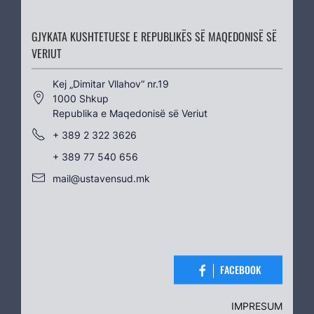
GJYKATA KUSHTETUESE E REPUBLIKËS SË MAQEDONISË SË
VERIUT
Kеј „Dimitar Vllahov“ nr.19
1000 Shkup
Republika e Maqedonisë së Veriut
+ 389 2 322 3626
+ 389 77 540 656
mail@ustavensud.mk
FACEBOOK
IMPRESUM