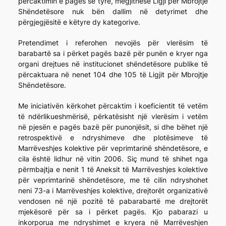
përcaktimin e pagës së tyre, megjithëse Ligji për Mbrojtje
Shëndetësore nuk bën dallim në detyrimet dhe
përgjegjësitë e këtyre dy kategorive.
Pretendimet i referohen nevojës për vlerësim të
barabartë sa i përket pagës bazë për punën e kryer nga
organi drejtues në institucionet shëndetësore publike të
përcaktuara në nenet 104 dhe 105 të Ligjit për Mbrojtje
Shëndetësore.
Me iniciativën kërkohet përcaktim i koeficientit të vetëm
të ndërlikueshmërisë, përkatësisht një vlerësim i vetëm
në pjesën e pagës bazë për punonjësit, si dhe bëhet një
retrospektivë e ndryshimeve dhe plotësimeve të
Marrëveshjes kolektive për veprimtarinë shëndetësore, e
cila është lidhur në vitin 2006. Siç mund të shihet nga
përmbajtja e nenit 1 të Aneksit të Marrëveshjes kolektive
për veprimtarinë shëndetësore, me të cilin ndryshohet
neni 73-a i Marrëveshjes kolektive, drejtorët organizativë
vendosen në një pozitë të pabarabartë me drejtorët
mjekësorë për sa i përket pagës. Kjo pabarazi u
inkorporua me ndryshimet e kryera në Marrëveshjen