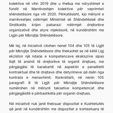
kolektive në vitin 2019 dhe u thellua me ndryshimet e
fundit në Marrëveshjen kolektive për veprimtari
shëndetësore nga viti 2020. Përkatësisht, kjo mënyrë e
marrëveshjes ndërmjet Ministrisë së Shëndetësisë dhe
Sindikatës krijon pabarazi ndërmjet drejtorëve
organizativë dhe atyre mjekësorë, në kundërshtim me
Ligjin për Mbrojtje Shëndetësore.
Më tej, në iniciativë citohen nenet 104 dhe 105 të Ligjit
për Mbrojtje Shëndetësore dhe theksohet se në këtë Ligj
ekziston një ndarje e kompetencave ekskluzive sipas
llojit të arsimit të drejtorëve të organit drejtues, me
përgjegjësi të barabartë në aspektin e penalitetit
kontraktual dhe të drejtave dhe detyrimeve që dalin nga
kontrata e menaxhimit. Konkretisht, në nenin 105
paragrafi 8 të Ligjit për Mbrojtje Shëndetësore
numërohen në mënyrë taksative kompetencat dhe
përgjegjësitë e përbashkëta për organin drejtues.
Në iniciativë nuk janë theksuar dispozitat e Kushtetutës
që janë në kundërshtim me dispozitat e kontestuara të