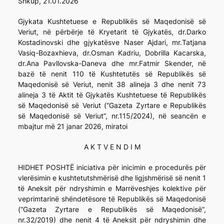
Shkup, 21.01.2026
Gjykata Kushtetuese e Republikës së Maqedonisë së
Veriut, në përbërje të Kryetarit të Gjykatës, dr.Darko
Kostadinovski dhe gjykatësve Naser Ajdari, mr.Tatjana
Vasiq-Bozaxhieva, dr.Osman Kadriu, Dobrilla Kacarska,
dr.Ana Pavllovska-Daneva dhe mr.Fatmir Skender, në
bazë të nenit 110 të Kushtetutës së Republikës së
Maqedonisë së Veriut, nenit 38 alineja 3 dhe nenit 73
alineja 3 të Aktit të Gjykatës Kushtetuese të Republikës
së Maqedonisë së Veriut (“Gazeta Zyrtare e Republikës
së Maqedonisë së Veriut”, nr.115/2024), në seancën e
mbajtur më 21 janar 2026, miratoi
A K T V E N D I M
HIDHET POSHTË iniciativa për inicimin e procedurës për
vlerësimin e kushtetutshmërisë dhe ligjshmërisë së nenit 1
të Aneksit për ndryshimin e Marrëveshjes kolektive për
veprimtarinë shëndetësore të Republikës së Maqedonisë
(“Gazeta Zyrtare e Republikës së Maqedonisë”,
nr.32/2019) dhe nenit 4 të Aneksit për ndryshimin dhe