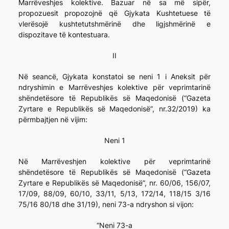
Marrëveshjes kolektive. Bazuar në sa më sipër,
propozuesit propozojnë që Gjykata Kushtetuese të
vlerësojë kushtetutshmërinë dhe ligjshmërinë e
dispozitave të kontestuara.
II
Në seancë, Gjykata konstatoi se neni 1 i Aneksit për
ndryshimin e Marrëveshjes kolektive për veprimtarinë
shëndetësore të Republikës së Maqedonisë (“Gazeta
Zyrtare e Republikës së Maqedonisë”, nr.32/2019) ka
përmbajtjen në vijim:
Neni 1
Në Marrëveshjen kolektive për veprimtarinë
shëndetësore të Republikës së Maqedonisë (“Gazeta
Zyrtare e Republikës së Maqedonisë”, nr. 60/06, 156/07,
17/09, 88/09, 60/10, 33/11, 5/13, 172/14, 118/15 3/16
75/16 80/18 dhe 31/19), neni 73-a ndryshon si vijon:
“Neni 73-a