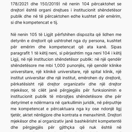
178/2021 dhe 150/2019) në nenin 104 përcaktohet se
drejtori është organi drejtues i institucionit shëndetësor
publik dhe në të përcaktohen edhe kushtet për emërim,
si dhe kompetencat e tij.
Në nenin 105 të Ligjit përfshihen dispozita që lidhen me
detyrën e drejtorit që ushtrohet nga dy persona, kushtet
për emërim dhe kompetencat që ata kanë. Sipas
paragrafit 1 të këtij neni, si përjashtim nga neni 104 i këtij
Ligji, në një institucion shëndetësor publik: në një qendër
shëndetësore me mbi 1,000 punonjës, një qendër klinike
universitare, një klinikë universitare, një spital klinik, një
institut universitar dhe një institut, emërohen dy drejtorë,
përkatësisht një drejtor organizativ dhe një drejtor
mjekësor, të cilët janë përgjegjës për funksionimin e
institucionit publik të mbrojtjes shëndetësore dhe për
detyrimet e ndërmarra në qarkullimin juridik, në përputhje
me kompetencat e përcaktuara nga ky ose ndonjë ligj
tjetër, aktet nënligjore dhe kontrata e menaxhimit. Drejtori
mjekësor dhe ai organizativ janë bashkërisht kompetentë
dhe përgjegjës për gjithçka që nuk është në