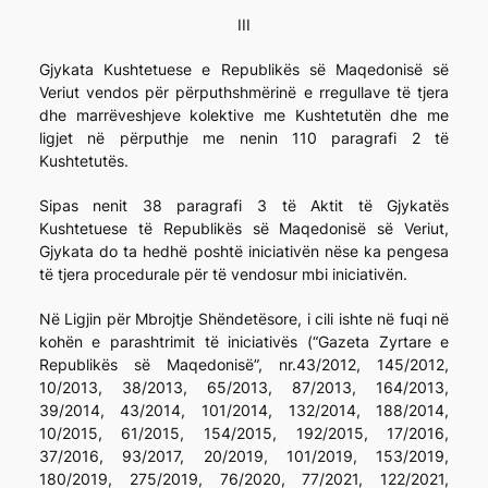
III
Gjykata Kushtetuese e Republikës së Maqedonisë së
Veriut vendos për përputhshmërinë e rregullave të tjera
dhe marrëveshjeve kolektive me Kushtetutën dhe me
ligjet në përputhje me nenin 110 paragrafi 2 të
Kushtetutës.
Sipas nenit 38 paragrafi 3 të Aktit të Gjykatës
Kushtetuese të Republikës së Maqedonisë së Veriut,
Gjykata do ta hedhë poshtë iniciativën nëse ka pengesa
të tjera procedurale për të vendosur mbi iniciativën.
Në Ligjin për Mbrojtje Shëndetësore, i cili ishte në fuqi në
kohën e parashtrimit të iniciativës (“Gazeta Zyrtare e
Republikës së Maqedonisë”, nr.43/2012, 145/2012,
10/2013, 38/2013, 65/2013, 87/2013, 164/2013,
39/2014, 43/2014, 101/2014, 132/2014, 188/2014,
10/2015, 61/2015, 154/2015, 192/2015, 17/2016,
37/2016, 93/2017, 20/2019, 101/2019, 153/2019,
180/2019, 275/2019, 76/2020, 77/2021, 122/2021,