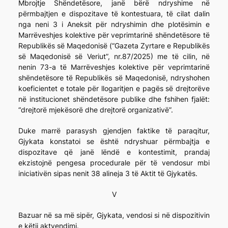
Mbrojtje Shëndetësore, janë bërë ndryshime në
përmbajtjen e dispozitave të kontestuara, të cilat dalin
nga neni 3 i Aneksit për ndryshimin dhe plotësimin e
Marrëveshjes kolektive për veprimtarinë shëndetësore të
Republikës së Maqedonisë (“Gazeta Zyrtare e Republikës
së Maqedonisë së Veriut”, nr.87/2025) me të cilin, në
nenin 73-a të Marrëveshjes kolektive për veprimtarinë
shëndetësore të Republikës së Maqedonisë, ndryshohen
koeficientet e totale për llogaritjen e pagës së drejtorëve
në institucionet shëndetësore publike dhe fshihen fjalët:
“drejtorë mjekësorë dhe drejtorë organizativë”.
Duke marrë parasysh gjendjen faktike të paraqitur,
Gjykata konstatoi se është ndryshuar përmbajtja e
dispozitave që janë lëndë e kontestimit, prandaj
ekzistojnë pengesa procedurale për të vendosur mbi
iniciativën sipas nenit 38 alineja 3 të Aktit të Gjykatës.
V
Bazuar në sa më sipër, Gjykata, vendosi si në dispozitivin
e këtij aktvendimi.