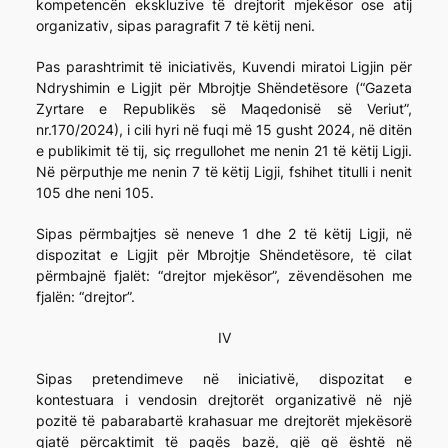
kompetencën ekskluzive të drejtorit mjekësor ose atij
organizativ, sipas paragrafit 7 të këtij neni.
Pas parashtrimit të iniciativës, Kuvendi miratoi Ligjin për
Ndryshimin e Ligjit për Mbrojtje Shëndetësore (“Gazeta
Zyrtare e Republikës së Maqedonisë së Veriut”,
nr.170/2024), i cili hyri në fuqi më 15 gusht 2024, në ditën
e publikimit të tij, siç rregullohet me nenin 21 të këtij Ligji.
Në përputhje me nenin 7 të këtij Ligji, fshihet titulli i nenit
105 dhe neni 105.
Sipas përmbajtjes së neneve 1 dhe 2 të këtij Ligji, në
dispozitat e Ligjit për Mbrojtje Shëndetësore, të cilat
përmbajnë fjalët: “drejtor mjekësor”, zëvendësohen me
fjalën: “drejtor”.
IV
Sipas pretendimeve në iniciativë, dispozitat e
kontestuara i vendosin drejtorët organizativë në një
pozitë të pabarabartë krahasuar me drejtorët mjekësorë
gjatë përcaktimit të pagës bazë, gjë që është në