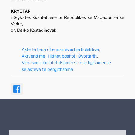
KRYETAR
i Gjykatës Kushtetuese të Republikës së Maqedonisë së
Veriut,
dr. Darko Kostadinovski
Akte të tjera dhe marrëveshje kolektive
, 
Aktvendime
, 
Hidhet poshtë
, 
Qytetarët
, 
Vlerësimi i kushtetutshmërisë ose ligjshmërisë
së akteve të përgjithshme