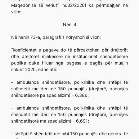
Maqedonisë së Veriut”, nr.32/2020) ka përmbajtjen në
vijim:
Neni 4
Në nenin 73-a, paragrafi 1 ndryshon si vijon:
“Koeficientet e pagave do të përcaktohen për drejtorët
dhe drejtorët mjekësorë në institucionet shëndetësore
publike duke filluar nga pagesa e pagës për muajin
shkurt 2020, edhe atë:
– ambulanca shëndetësore, poliklinika dhe shtëpi të
shëndetit me deri në 150 punonjës (drejtorë, punonjës
shëndetësorë pa specializim) – 6.386;
– ambulanca shëndetësore, poliklinika dhe shtëpi të
shëndetit me deri në 150 punonjës (drejtorë, punonjës
shëndetësorë me specializim) – 6.691;
– shtëpi të shëndetit me mbi 150 punonjës dhe qendra të