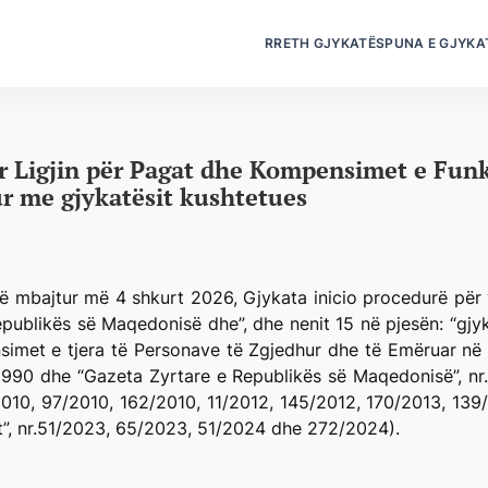
RRETH GJYKATËS
PUNA E GJYKA
r Ligjin për Pagat dhe Kompensimet e Funk
ur me gjykatësit kushtetues
ë mbajtur më 4 shkurt 2026, Gjykata inicio procedurë për v
Republikës së Maqedonisë dhe”, dhe nenit 15 në pjesën: “gjy
simet e tjera të Personave të Zgjedhur dhe të Emëruar në
/1990 dhe “Gazeta Zyrtare e Republikës së Maqedonisë”, nr.
010, 97/2010, 162/2010, 11/2012, 145/2012, 170/2013, 139
t”, nr.51/2023, 65/2023, 51/2024 dhe 272/2024).