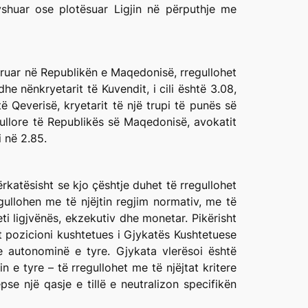
shuar ose plotësuar Ligjin në përputhje me
ëruar në Republikën e Maqedonisë, rregullohet
e nënkryetarit të Kuvendit, i cili është 3.08,
ë Qeverisë, kryetarit të një trupi të punës së
ullore të Republikës së Maqedonisë, avokatit
i në 2.85.
rkatësisht se kjo çështje duhet të rregullohet
gullohen me të njëjtin regjim normativ, me të
eti ligjvënës, ekzekutiv dhe monetar. Pikërisht
et pozicioni kushtetues i Gjykatës Kushtetuese
 autonominë e tyre. Gjykata vlerësoi është
 e tyre – të rregullohet me të njëjtat kritere
se një qasje e tillë e neutralizon specifikën