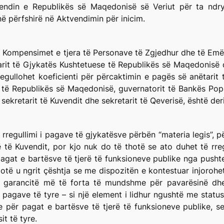
vendin e Republikës së Maqedonisë së Veriut për ta ndry
në përfshirë në Aktvendimin për inicim.
he Kompensimet e tjera të Personave të Zgjedhur dhe të Em
rit të Gjykatës Kushtetuese të Republikës së Maqedonisë dh
regullohet koeficienti për përcaktimin e pagës së anëtarit t
e të Republikës së Maqedonisë, guvernatorit të Bankës Pop
 sekretarit të Kuvendit dhe sekretarit të Qeverisë, është der
rregullimi i pagave të gjykatësve përbën “materia legis”, pë
ë të Kuvendit, por kjo nuk do të thotë se ato duhet të rre
 pagat e bartësve të tjerë të funksioneve publike nga pusht
lotë u ngrit çështja se me dispozitën e kontestuar injoroh
në garancitë më të forta të mundshme për pavarësinë dhe
agave të tyre – si një element i lidhur ngushtë me statusin
për pagat e bartësve të tjerë të funksioneve publike, sep
t të tyre.