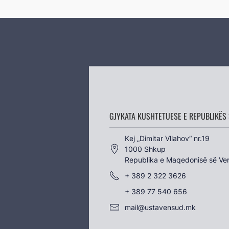
GJYKATA KUSHTETUESE E REPUBLIKËS 
Kеј „Dimitar Vllahov“ nr.19
1000 Shkup
Republika e Maqedonisë së Ver
+ 389 2 322 3626
+ 389 77 540 656
mail@ustavensud.mk