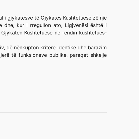
al i gjykatësve të Gjykatës Kushtetuese zë një
he, kur i rregullon ato, Ligjvënësi është i
 Gjykatën Kushtetuese në rendin kushtetues-
tiv, që nënkupton kritere identike dhe barazim
erë të funksioneve publike, paraqet shkelje