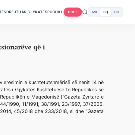
TËS
DREJTUAR GJYKATËS
PUBLIKU
MK
SQ
EN
BCCF
sionarëve që i
lerësimin e kushtetutshmërisë së nenit 14 në
katës i Gjykatës Kushtetuese të Republikës së
 Republikën e Maqedonisë (“Gazeta Zyrtare e
44/1990, 11/1991, 38/1991, 23/1997, 37/2005,
/2014, 45/2018 dhe 233/2018, si dhe “Gazeta