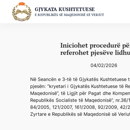
Skip
GJYKATA KUSHTETUESE
to
E REPUBLIKËS SË MAQEDONISË SË VERIUT
content
Iniciohet procedurë pë
referohet pjesëve lidh
04/02/2026
Në Seancën e 3-të të Gjykatës Kushtetuese t
pjesën: “kryetari i Gjykatës Kushtetuese të 
Maqedonisë”, të Ligjit për Pagat dhe Kompen
Republikës Socialiste të Maqedonisë”, nr.36
84/2005, 121/2007, 161/2008, 92/2009, 42/2
Zyrtare e Republikës së Maqedonisë së Veriu