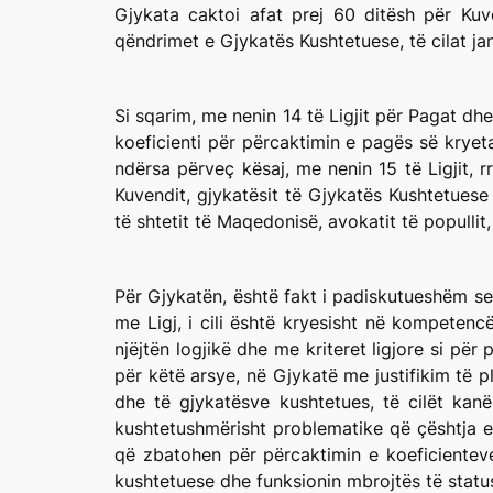
Gjykata caktoi afat prej 60 ditësh për Ku
qëndrimet e Gjykatës Kushtetuese, të cilat ja
Si sqarim, me nenin 14 të Ligjit për Pagat d
koeficienti për përcaktimin e pagës së kryeta
ndërsa përveç kësaj, me nenin 15 të Ligjit, r
Kuvendit, gjykatësit të Gjykatës Kushtetues
të shtetit të Maqedonisë, avokatit të popullit,
Për Gjykatën, është fakt i padiskutueshëm se 
me Ligj, i cili është kryesisht në kompetenc
njëjtën logjikë dhe me kriteret ligjore si për
për këtë arsye, në Gjykatë me justifikim të p
dhe të gjykatësve kushtetues, të cilët ka
kushtetushmërisht problematike që çështja e p
që zbatohen për përcaktimin e koeficienteve 
kushtetuese dhe funksionin mbrojtës të statusi