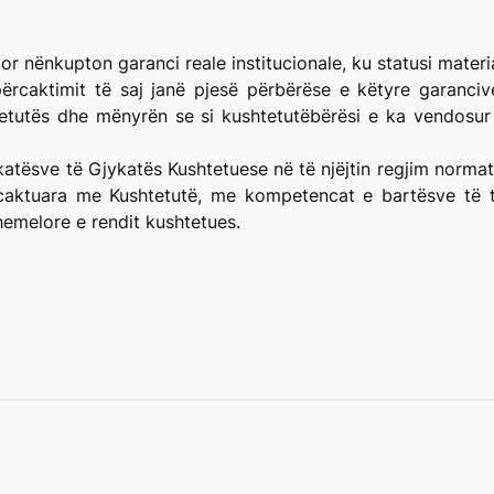
or nënkupton garanci reale institucionale, ku statusi materi
aktimit të saj janë pjesë përbërëse e këtyre garancive d
tetutës dhe mënyrën se si kushtetutëbërësi e ka vendosur
ykatësve të Gjykatës Kushtetuese në të njëjtin regjim norma
aktuara me Kushtetutë, me kompetencat e bartësve të tj
themelore e rendit kushtetues.