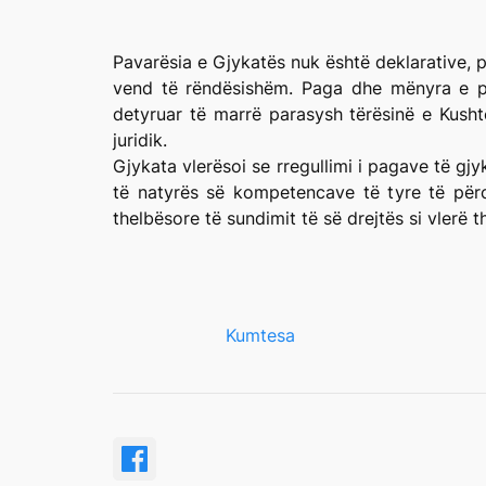
Pavarësia e Gjykatës nuk është deklarative, p
vend të rëndësishëm. Paga dhe mënyra e përc
detyruar të marrë parasysh tërësinë e Kush
juridik.
Gjykata vlerësoi se rregullimi i pagave të gj
të natyrës së kompetencave të tyre të përc
thelbësore të sundimit të së drejtës si vlerë 
Kumtesa