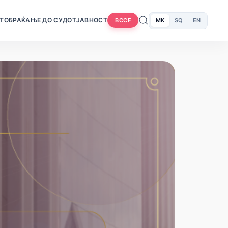
Т
ОБРАЌАЊЕ ДО СУДОТ
ЈАВНОСТ
MK
SQ
EN
BCCF