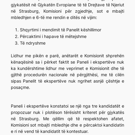
gjykatësit në Gjykatën Evropiane të të Drejtave të Njeriut
në Strasburg, Komisioni për zgjedhje, sot e mbajti
mbledhjen e 6-të me rendin e ditës në vijim:
Shqyrtimi i mendimit të Panelit këshillimor
Përcaktimi i hapave të mëtejshme
Të ndryshme
Lidhur me pikën e parë, anëtarët e Komisionit shprehën
kënaqësinë sa i përket faktit se Paneli i ekspertëve nuk
ka kundërshtime lidhur me veprimet e Komisionit dhe të
gjithë procedurën nacionale në përgjithësi, me të cilën
sipas Panelit të ekspertëve nuk ngrihet asnjë çështje e
posaçme.
Paneli i ekspertëve konstatoi se një nga tre kandidatët e
propozuar nuk i plotëson tërësisht kriteret për gjykatës
në Strasburg. Me qëllim që të respektohen afatet,
Komisioni sot mbajti mbledhje dhe e përcaktoi kandidatin
e ri në vend të kandidatit të kontestuar.