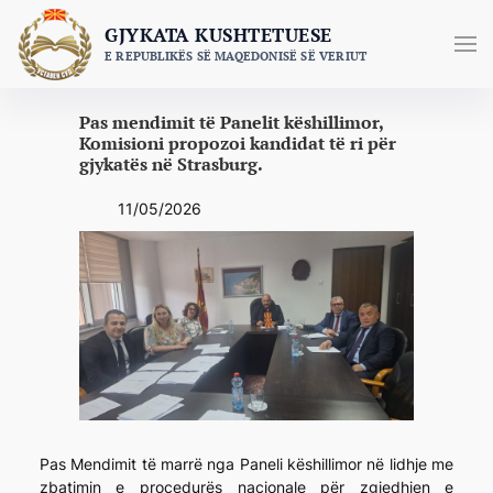
Skip
GJYKATA KUSHTETUESE
to
E REPUBLIKËS SË MAQEDONISË SË VERIUT
content
Pas mendimit të Panelit këshillimor,
Komisioni propozoi kandidat të ri për
gjykatës në Strasburg.
11/05/2026
Pas Mendimit të marrë nga Paneli këshillimor në lidhje me
zbatimin e procedurës nacionale për zgjedhjen e