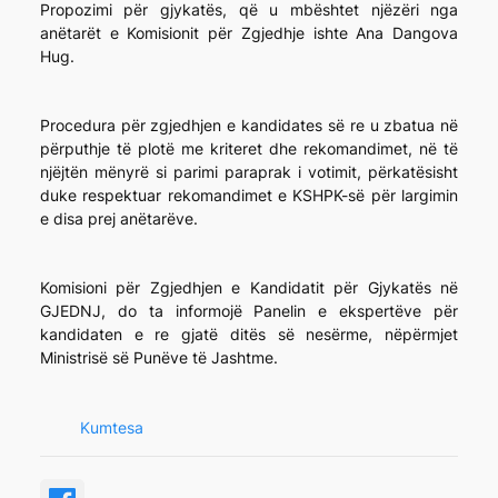
Propozimi për gjykatës, që u mbështet njëzëri nga
anëtarët e Komisionit për Zgjedhje ishte Ana Dangova
Hug.
Procedura për zgjedhjen e kandidates së re u zbatua në
përputhje të plotë me kriteret dhe rekomandimet, në të
njëjtën mënyrë si parimi paraprak i votimit, përkatësisht
duke respektuar rekomandimet e KSHPK-së për largimin
e disa prej anëtarëve.
Komisioni për Zgjedhjen e Kandidatit për Gjykatës në
GJEDNJ, do ta informojë Panelin e ekspertëve për
kandidaten e re gjatë ditës së nesërme, nëpërmjet
Ministrisë së Punëve të Jashtme.
Kumtesa