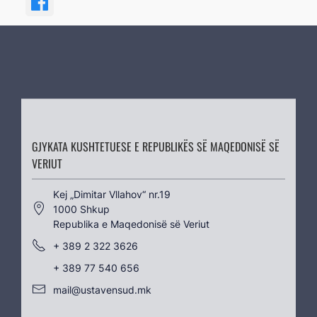
GJYKATA KUSHTETUESE E REPUBLIKËS SË MAQEDONISË SË
VERIUT
Kеј „Dimitar Vllahov“ nr.19
1000 Shkup
Republika e Maqedonisë së Veriut
+ 389 2 322 3626
+ 389 77 540 656
mail@ustavensud.mk