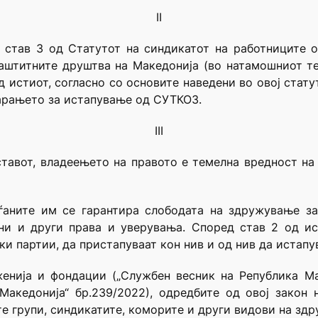
II
 став 3 од Статутот на синдикатот на работниците о
заштитните друштва на Македонија (во натамошниот те
д истиот, согласно со основите наведени во овој стату
барањето за истапување од СУТКОЗ.
III
Уставот, владеењето на правото е темелна вредност н
аѓаните им се гарантира слободата на здружување з
рни и други права и уверувања. Според став 2 од и
ки партии, да пристапуваат кон нив и од нив да истапу
енија и фондации („Службен весник на Република Маке
акедонија“ бр.239/2022), одредбите од овој закон 
те групи, синдикатите, коморите и други видови на зд