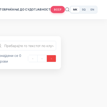
Т
ОБРАЌАЊЕ ДО СУДОТ
ЈАВНОСТ
MK
SQ
EN
BCCF
најдени се 0
орови