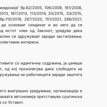
едонија“ бр.62/2005, 106/2008, 161/2008,
2013, 187/2013, 113/2014, 20/2015, 33/2015,
.110/2019, 267/2020, 151/2021, 288/2021,
, да основаат синдикат и во него да се
од истот член од Законот, уредува дека
оволно се здружуваат заради застапување,
олективни интереси.
ативите со идентична содржина, ја ценеше
, од кој произлегува дека слободата на
дружување на работниците заради заштита
ето внатрешно уредување, организација и
Ваквата автономија претставува суштинска
 со Уставот.