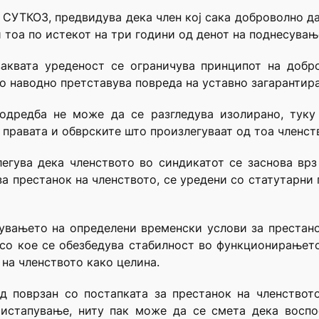
а СУТКОЗ, предвидува дека член кој сака доброволно да
и тоа по истекот на три години од денот на поднесува
ваквата уреденост се ограничува принципот на добр
о наводно претставува повреда на уставно загарантира
одредба не може да се разгледува изолирано, туку
 правата и обврските што произлегуваат од тоа членст
егува дека членството во синдикатот се заснова врз
 за престанок на членството, се уредени со статутарни
увањето на определени временски услови за престан
 со кое се обезбедува стабилност во функционирањето
 на членството како целина.
 поврзан со постапката за престанок на членството
истапување, ниту пак може да се смета дека воспо