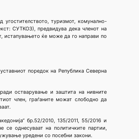
д угостителството, туризмот, комунално-
кст: СУТКОЗ), предвидува дека членот на
т, истапувањето ќе може да го направи по
а уставниот поредок на Република Северна
аради остварување и заштита на нивните
стиот член, граѓаните можат слободно да
ваат.
донија“ бр.52/2010, 135/2011, 55/2016 и
не се однесуваат на политичките партии,
ружување уредени со посебни закони.