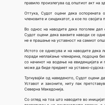
правило произлегува од општиот акт на з
Оттука, Судот оцени дека оспорената 
членовите и синдикатот, а кое по својата
Во однос на наводите дека поголем дел 
Судот оцени дека ваквите наводи се одн
не е прашање на уставност на самиот опш
Истото се однесува и на наводите дека л
поради неплаќање членарина, подоцна бил
со начинот на водење на евиденцијата и
може да биде предмет на уставно-судска 
Тргнувајќи од наведеното, Судот оцени д
Уставот и законите, ниту пак претстав
Северна Македонија.
Со оглед на тоа што наводите во иниција