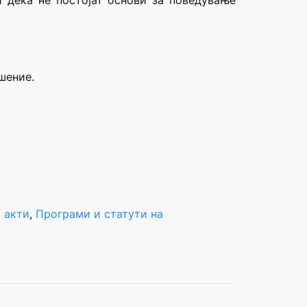
и дека не постојат основи за поведување
шение.
 акти
, 
Програми и статути на