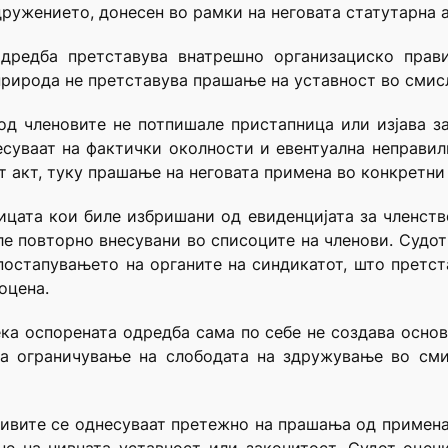
дружението, донесен во рамки на неговата статутарна 
одредба претставува внатрешно организациско прави
 природа не претставува прашање на уставност во смис
од членовите не потпишале пристапница или изјава за
есуваат на фактички околности и евентуална неправил
т акт, туку прашање на неговата примена во конкретни
ицата кои биле избришани од евиденцијата за членство,
е повторно внесувани во списоците на членови. Судо
 постапувањето на органите на синдикатот, што претс
оцена.
ека оспорената одредба сама по себе не создава основ
ува ограничување на слободата на здружување во сми
тивите се однесуваат претежно на прашања од примен