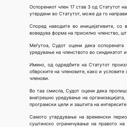
Оспорениот член 17 став 3 од Статутот н
утврдени во Статутот, може да го направ
Според наводите во иницијативите, со 
воведува форма на присилно членство, шт
Меѓутоа, Судот оцени дека оспорената 
уредување на членството во синдикатот и
Имено, од одредбите на Статутот произл
обврските на членовите, како и условите
членови.
Во таа смисла, Судот оцени дека пропиш
внатрешно уредување на организацијата,
програмски цели и заштита на интересите
Самото утврдување на временски период
суштинско ограничување на правото на 