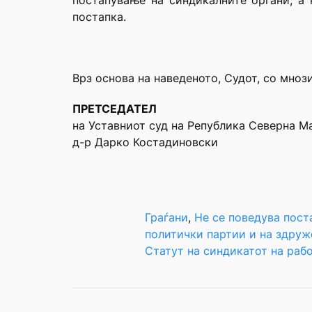
постапување на синдикалните органи, а 
постапка.
Врз основа на наведеното, Судот, со мноз
ПРЕТСЕДАТЕЛ
на Уставниот суд на Република Северна М
д-р Дарко Костадиновски
Граѓани
, 
Не се поведува пост
политички партии и на здруже
Статут на синдикатот на раб