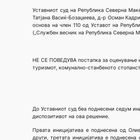
Уставниот суд на Република Северна Маке
Татјана Васиќ-Бозаџиева, д-р Осман Кадр
основа на член 110 од Уставот на Републ
(„Службен весник на Република Северна Ма
НЕ СЕ ПОВЕДУВА постапка за оценување на
туризмот, комунално-станбеното стопанст
До Уставниот суд беа поднесени седум ин
диспозитивот на ова решение.
Првата иницијатива е поднесена од Оли
други, третата иницијатива е поднесена