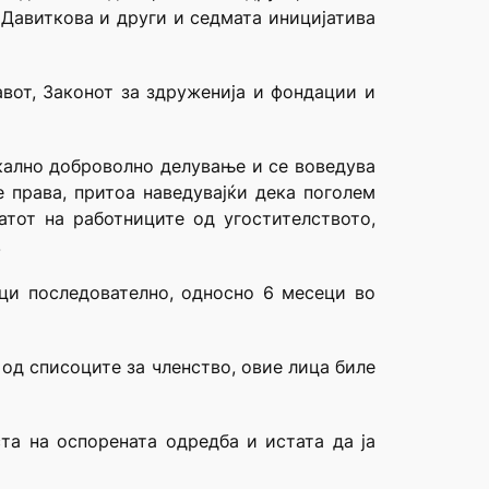
 Давиткова и други и седмата иницијатива
авот, Законот за здруженија и фондации и
икално доброволно делување и се воведува
 права, притоа наведувајќи дека поголем
атот на работниците од угостителството,
.
еци последователно, односно 6 месеци во
од списоците за членство, овие лица биле
та на оспорената одредба и истата да ја