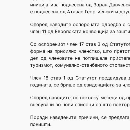
иницијатива поднесена од Зоран Давчевск
е поднесена од Атанас Георгиевски и друг
Според наводите оспорената одредба е сп
член 11 од Европската конвенција за зашт
Со оспорениот член 17 став 3 од Статуто
форма на присилно членство, што претст
дел од членовите не потпишале пристапн
туризмот, комунално-станбеното стопанст
Член 18 став 1 од Статутот предвидува 
годината, се брише од евиденцијата за ч
Според наводите, по неколку месеци од п
внесувани во нови списоци со што повтор
Поради наведените причини, се предлага
поништи.