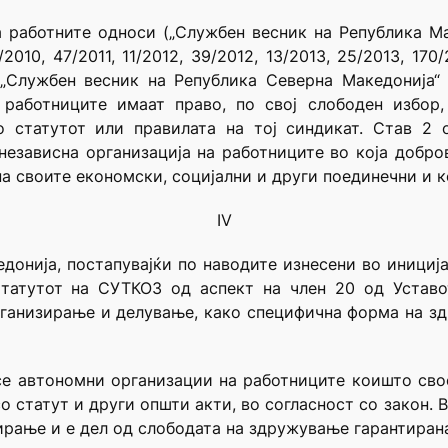
 работните односи („Службен весник на Република Мак
2010, 47/2011, 11/2012, 39/2012, 13/2013, 25/2013, 170/
 „Службен весник на Република Северна Македонија“ бр
), работниците имаат право, по свој слободен избор
о статутот или правилата на тој синдикат. Став 2 
независна организација на работниците во која добр
а своите економски, социјални и други поединечни и к
IV
донија, постапувајќи по наводите изнесени во инициј
татутот на СУТКОЗ од аспект на член 20 од Уставот
ганизирање и делување, како специфична форма на з
е автономни организации на работниците коишто сво
о статут и други општи акти, во согласност со закон. 
рање и е дел од слободата на здружување гарантирана