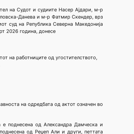
тел на Судот и судиите Насер Ајдари, м-р
вловска-Данева и м-р Фатмир Скендер, врз
ниот суд на Република Северна Македонија
рт 2026 година, донесе
тот на работниците од угостителството,
.
авноста на одредбата од актот означен во
а е поднесена од Александра Дамческа и
поднесена од Реџеп Али и други, петтата