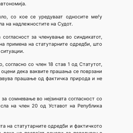
автономија.
ло, со кое се уредуваат односите меѓу
ла на надлежностите на Судот.
 согласност за членување во синдикатот,
на примена на статутарните одредби, што
 ситуации.
 согласно со член 18 став 1 од Статутот,
т оцени дека ваквите прашања се поврзани
тавува прашање од фактичка природа и не
 за сомневање во нејзината согласност со
сла на член 20 од Уставот на Република
ата на статутарните одредби и фактичкото