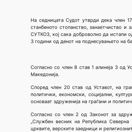
На седницата Судот утврди дека член 17
станбеното стопанство, занаетчиство и 
СУТКОЗ, кој сака доброволно да истапи о
3 години од денот на поднесувањето на 
Согласно со член 8 став 1 алинеја 3 од 
Македонија.
Според член 20 став од Уставот, на гр
политички, економски, социјални, култу
основаат здруженија на граѓани и политич
Согласно со член 2 од Законот за здруж
„Службен весник на Република Северна М
црквите, верските заедници и религиозни