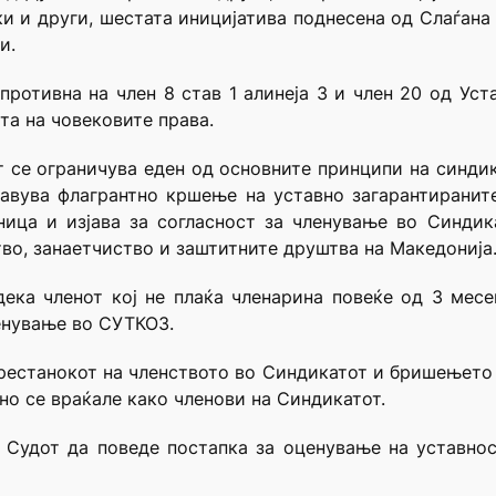
и и други, шестата иницијатива поднесена од Слаѓана
и.
ротивна на член 8 став 1 алинеја 3 и член 20 од Уст
ита на човековите права.
т се ограничува еден од основните принципи на синд
авува флагрантно кршење на уставно загарантираните
ица и изјава за согласност за членување во Синдик
во, занаетчиство и заштитните друштва на Македонија
дека членот кој не плаќа членарина повеќе од 3 мес
ленување во СУТКОЗ.
рестанокот на членството во Синдикатот и бришењето 
но се враќале како членови на Синдикатот.
 Судот да поведе постапка за оценување на уставнос