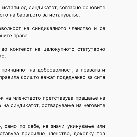
 истапи од синдикатот, согласно основите
њето на барањето за истапување.
оволност на синдикалното членство и се
ните права.
 во контекст на целокупното статутарно
во.
 принципот на доброволност, а правата и
 правила коишто важат подеднакво за сите
ок на членството претставува прашање на
 на синдикатот, остварување на неговите
, само по себе, не значи укинување или
ставува присилно членство, доколку тоа