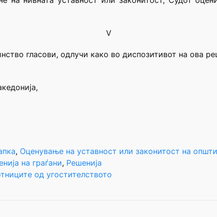
не на нивната уставност или законитост, Судот оцен
V
инство гласови, одлучи како во диспозитивот на ова ре
акедонија,
апка
, 
Оценување на уставност или законитост на општи
нија на граѓани
, 
Решенија
отниците од угостителството