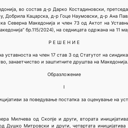
донија, во состав д-р Дарко Костадиновски, претседа
иу, Добрила Кацарска, д-р Гоце Наумовски, д-р Ана Па
ика Северна Македонија и член 73 од Актот на Устав
кедонија” бр.115/2024), на седницата одржана на 11 ма
Р Е Ш Е Н И Е
 уставноста на член 17 став 3 од Статутот на синдика
во, занаетчиство и заштитните друштва на Македонија
Образложение
I
ицијативи за поведување постапка за оценување на уст
вера Милчева од Скопје и други, втората иницијатив
 од Душко Митровски и други, четвртата иницијатива 