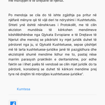
me mbrojtjen e të drejtave të njeriut.
Po mendoja se cila do të ishte zgjidhja pa pritur në
njëfarë mënyre që të vijë deri te ndryshimi i Kushtetutës.
Shteti ynë është nënshkrues i Protokollit, me të cilin
ekziston mundësia të kërkohen mendimeve
këshillëdhënëse nga Gjykata Evropiane e të Drejtave të
Njeriut dhe mendoj se pikërisht ky mjet juridik duhet të
përdoret nga ju, si Gjykatë Kushtetuese, sepse çështjet
më të larta kushtetuese-juridike janë të pazgjidhura dhe
ekzistojnë shumë mendime lidhur me to, pastaj nëse
marrim parasysh praktikën e deritanishme, por edhe
faktin se i lihet palës të vendosë se cilin mjet juridik do ta
përdorë, konsideroj se duhet të kërkoni mendime prej
tyre në drejtim të mbrojtjes kushtetuese-juridike”.
Kumtesa