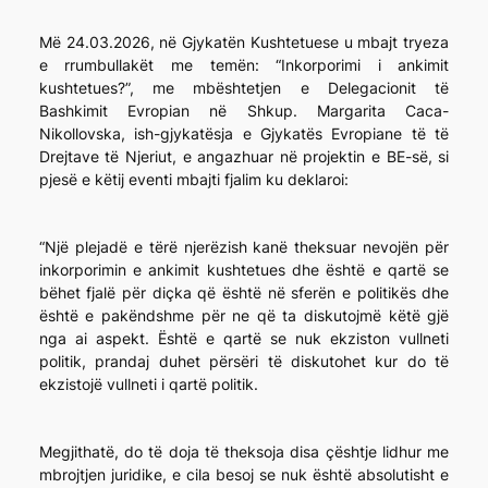
Më 24.03.2026, në Gjykatën Kushtetuese u mbajt tryeza
e rrumbullakët me temën: “Inkorporimi i ankimit
kushtetues?”, me mbështetjen e Delegacionit të
Bashkimit Evropian në Shkup. Margarita Caca-
Nikollovska, ish-gjykatësja e Gjykatës Evropiane të të
Drejtave të Njeriut, e angazhuar në projektin e BE-së, si
pjesë e këtij eventi mbajti fjalim ku deklaroi:
“Një plejadë e tërë njerëzish kanë theksuar nevojën për
inkorporimin e ankimit kushtetues dhe është e qartë se
bëhet fjalë për diçka që është në sferën e politikës dhe
është e pakëndshme për ne që ta diskutojmë këtë gjë
nga ai aspekt. Është e qartë se nuk ekziston vullneti
politik, prandaj duhet përsëri të diskutohet kur do të
ekzistojë vullneti i qartë politik.
Megjithatë, do të doja të theksoja disa çështje lidhur me
mbrojtjen juridike, e cila besoj se nuk është absolutisht e