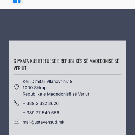
GJYKATA KUSHTETUESE E REPUBLIKËS SË MAQEDONISË SË
VERIUT
Kеј „Dimitar Vllahov“ nr.19
1000 Shkup
Republika e Maqedonisë së Veriut
+ 389 2 322 3626
+ 389 77 540 656
mail@ustavensud.mk