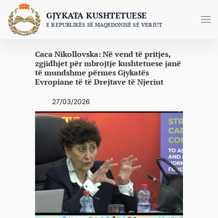
Skip
GJYKATA KUSHTETUESE
to
E REPUBLIKËS SË MAQEDONISË SË VERIUT
content
Caca Nikollovska: Në vend të pritjes,
zgjidhjet për mbrojtje kushtetuese janë
të mundshme përmes Gjykatës
Evropiane të të Drejtave të Njeriut
27/03/2026