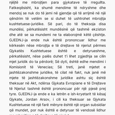
njëjtë me mbrojtjen para gjykatave të rregullta.
Fatkeqësisht, ka shumë mendime të ndryshme dhe
mendoj se nuk do të jemi në gjendje që të arrijmë në një
qëndrim të vetëm se si duhet të ushtrohet mbrojtja
kushtetuese-juridike. Së pari, do të theksoja disa
mundësi, përkatësisht mundësinë që tashmë ekziston
dhe atë se sa mundemi ne ta elaborojmë këtë çështje.
GJEDNJ-ja ende nuk është prononcuar lidhur me
kërkesën nëse mbrojtja e të drejtave të njeriut përmes
Gjykatës Kushtetuese është e detyrueshme,
përkatësisht, nëse palës duhet t’i lihet zgjedhja se cilin
mjet juridik do ta përdorë; Së dyti, është edhe mendimi i
Komisionit të Venecias; Së treti, janë mjetet e
jashtëzakonshme juridike, të cilat në fakt, nuk janë më
mjete të jashtëzakonshme juridike ashtu siç është
theksuar në Akt, ndërsa Gjykata Evropiane e të Drejtave
të Njeriut tashmë është prononcuar për një pjesë prej
tyre. GJEDNJ-ja ende e ka letrën e ish-kryetarit të kësaj
Gjykate, Jordan Arsov, i cili ka theksuar se Gjykata
Kushtetuese në një farë mënyre është një organ subsidiar
që mundet, por nuk është e detyruar të vendosë lidhur