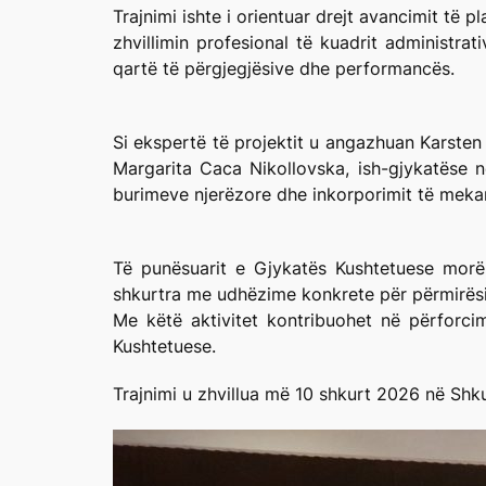
Trajnimi ishte i orientuar drejt avancimit të p
zhvillimin profesional të kuadrit administra
qartë të përgjegjësive dhe performancës.
Si ekspertë të projektit u angazhuan Karsten
Margarita Caca Nikollovska, ish-gjykatëse në
burimeve njerëzore dhe inkorporimit të meka
Të punësuarit e Gjykatës Kushtetuese morën
shkurtra me udhëzime konkrete për përmirësim
Me këtë aktivitet kontribuohet në përforcimi
Kushtetuese.
Trajnimi u zhvillua më 10 shkurt 2026 në Shk