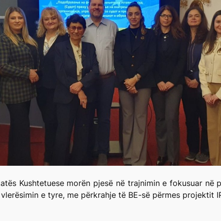
katës Kushtetuese morën pjesë në trajnimin e fokusuar në p
 vlerësimin e tyre, me përkrahje të BE-së përmes projektit I