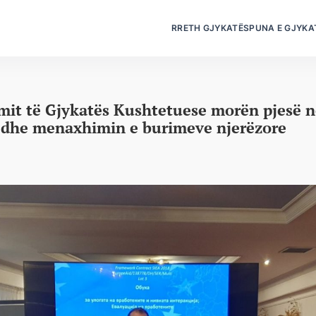
RRETH GJYKATËS
PUNA E GJYKA
mit të Gjykatës Kushtetuese morën pjesë n
ik dhe menaxhimin e burimeve njerëzore