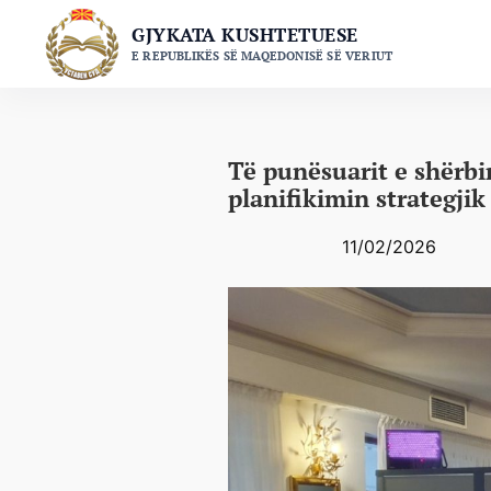
Skip
GJYKATA KUSHTETUESE
to
E REPUBLIKËS SË MAQEDONISË SË VERIUT
content
Të punësuarit e shërbi
planifikimin strategj
11/02/2026