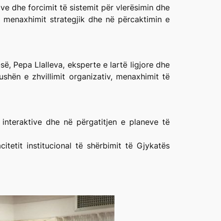
tive dhe forcimit të sistemit për vlerësimin dhe
të menaxhimit strategjik dhe në përcaktimin e
-së, Pepa Llalleva, eksperte e lartë ligjore dhe
ushën e zhvillimit organizativ, menaxhimit të
interaktive dhe në përgatitjen e planeve të
itetit institucional të shërbimit të Gjykatës