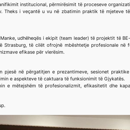
lanifikimit institucional, përmirësimit të proceseve organiza
tiv. Theks i veçantë u vu në zbatimin praktik të mjeteve 
 Manke, udhëheqës i ekipit (
team leader
) të projektit të BE
 Strasburg, të cilët ofrojnë mbështetje profesionale në f
nizmave efikase për vlerësim.
 pjesë në përgatitjen e prezantimeve, sesionet praktike 
in e aspekteve të caktuara të funksionimit të Gjykatës.
n e mëtejshëm të profesionalizmit, efikasitetit dhe kapac
up.