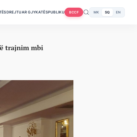
TËS
DREJTUAR GJYKATËS
PUBLIKU
MK
SQ
EN
BCCF
ë trajnim mbi