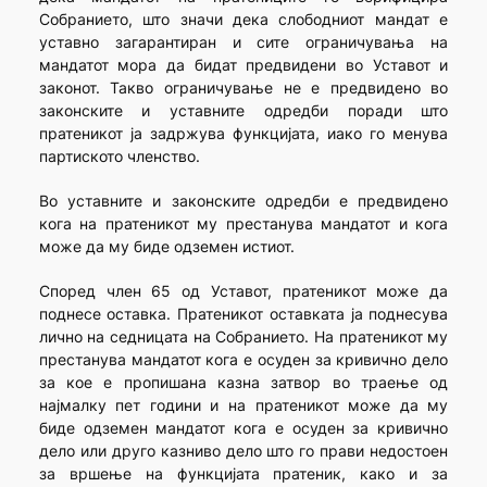
Собранието, што значи дека слободниот мандат е
уставно загарантиран и сите ограничувања на
мандатот мора да бидат предвидени во Уставот и
законот. Такво ограничување не е предвидено во
законските и уставните одредби поради што
пратеникот ја задржува функцијата, иако го менува
партиското членство.
Во уставните и законските одредби е предвидено
кога на пратеникот му престанува мандатот и кога
може да му биде одземен истиот.
Според член 65 од Уставот, пратеникот може да
поднесе оставка. Пратеникот оставката ја поднесува
лично на седницата на Собранието. На пратеникот му
престанува мандатот кога е осуден за кривично дело
за кое е пропишана казна затвор во траење од
најмалку пет години и на пратеникот може да му
биде одземен мандатот кога е осуден за кривично
дело или друго казниво дело што го прави недостоен
за вршење на функцијата пратеник, како и за