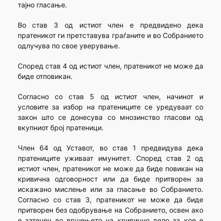
тајно гласање.
Во став 3 од истиот член е предвидено дека
пратеникот ги претставува граѓаните и во Собранието
одлучува по свое уверување.
Според став 4 од истиот член, пратеникот не може да
биде отповикан.
Согласно со став 5 од истиот член, начинот и
условите за избор на пратениците се уредуваат со
закон што се донесува со мнозинство гласови од
вкупниот број пратеници.
Член 64 од Уставот, во став 1 предвидува дека
пратениците уживаат имунитет. Според став 2 од
истиот член, пратеникот не може да биде повикан на
кривична одговорност или да биде притворен за
искажано мислење или за гласање во Собранието.
Согласно со став 3, пратеникот не може да биде
притворен без одобрување на Собранието, освен ако
е затечен во вршењето на кривично дело за кое е