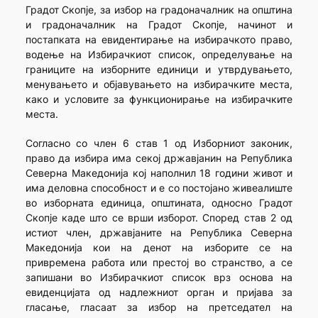
Градот Скопје, за избор на градоначалник на општина
и градоначалник на Градот Скопје, начинот и
постапката на евидентирање на избирачкото право,
водење на Избирачкиот список, определување на
границите на изборните единици и утврдувањето,
менувањето и објавувањето на избирачките места,
како и условите за функционирање на избирачките
места.
Согласно со член 6 став 1 од Изборниот законик,
право да избира има секој државјанин на Република
Северна Македонија кој наполнил 18 години живот и
има деловна способност и е со постојано живеалиште
во изборната единица, општината, односно Градот
Скопје каде што се врши изборот. Според став 2 од
истиот член, државјаните на Република Северна
Македонија кои на денот на изборите се на
привремена работа или престој во странство, а се
запишани во Избирачкиот список врз основа на
евиденцијата од надлежниот орган и пријава за
гласање, гласаат за избор на претседател на