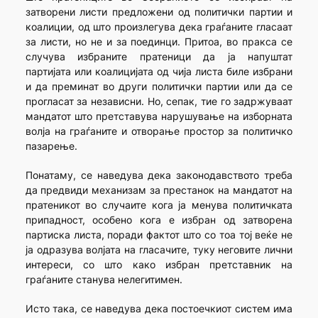
затворени листи предложени од политички партии и
коалиции, од што произлегува дека граѓаните гласаат
за листи, но не и за поединци. Притоа, во пракса се
случува избраните пратеници да ја напуштат
партијата или коалицијата од чија листа биле избрани
и да преминат во други политички партии или да се
прогласат за независни. Но, сепак, тие го задржуваат
мандатот што претставува нарушување на изборната
волја на граѓаните и отворање простор за политичко
пазарење.
Понатаму, се наведува дека законодавството треба
да предвиди механизам за престанок на мандатот на
пратеникот во случаите кога ја менува политичката
припадност, особено кога е избран од затворена
партиска листа, поради фактот што со тоа тој веќе не
ја одразува волјата на гласачите, туку неговите лични
интереси, со што како избран претставник на
граѓаните станува нелегитимен.
Исто така, се наведува дека постоечкиот систем има