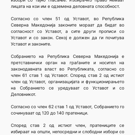
лицата на кои им е одземена деловната способност.
Согласно со член 51 од Уставот, во Република
Северна Македонија законите мораат да бидат во
согласност со Уставот, а сите други прописи со
Уставот и со закон. Секој е должен да ги почитува
Уставот и законите.
Собранието на Република Северна Македонија е
претставнички орган на граѓаните и носител на
законодавната власт во Републиката, согласно со
член 61 став 1 од Уставот. Според став 2 од истиот
член од Уставот, организацијата и функционирањето
на Собранието се уредуваат со Уставот и со
Деловникот.
Согласно со член 62 став 1 од Уставот, Собранието го
сочинуваат од 120 до 140 пратеници.
Според став 2 од истиот член, пратениците се
избираат на општи, непосредни и слободни избори со