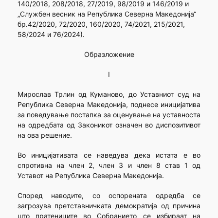
140/2018, 208/2018, 27/2019, 98/2019 и 146/2019 и
„Службен весник на Република Северна Македонија“
бр.42/2020, 72/2020, 160/2020, 74/2021, 215/2021,
58/2024 и 76/2024).
Образложение
I
Мирослав Трлин од Куманово, до Уставниот суд на
Република Северна Македонија, поднесе иницијатива
за поведување постапка за оценување на уставноста
на одредбата од Законикот означен во диспозитивот
на ова решение.
Во иницијативата се наведува дека истата е во
спротивна на член 2, член 3 и член 8 став 1 од
Уставот на Република Северна Македонија.
Според наводите, со оспорената одредба се
загрозува претставничката демократија од причина
што пратениците во Собранието се избираат на