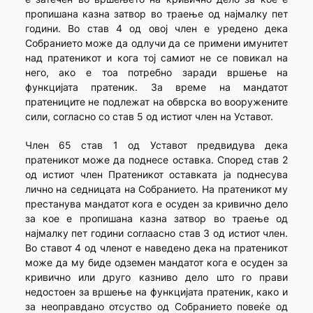
пропишана казна затвор во траење од најмалку пет
години. Во став 4 од овој член е уредено дека
Собранието може да одлучи да се примени имунитет
над пратеникот и кога тој самиот не се повикал на
него, ако е тоа потребно заради вршење на
функцијата пратеник. За време на мандатот
пратениците не подлежат на обврска во вооружените
сили, согласно со став 5 од истиот член на Уставот.
Член 65 став 1 од Уставот предвидува дека
пратеникот може да поднесе оставка. Според став 2
од истиот член Пратеникот оставката ја поднесува
лично на седницата на Собранието. На пратеникот му
престанува мандатот кога е осуден за кривично дело
за кое е пропишана казна затвор во траење од
најмалку пет години соглаасно став 3 од истиот член.
Во ставот 4 од членот е наведено дека на пратеникот
може да му биде одземен мандатот кога е осуден за
кривично или друго казниво дело што го прави
недостоен за вршење на функцијата пратеник, како и
за неоправдано отсуство од Собранието повеќе од