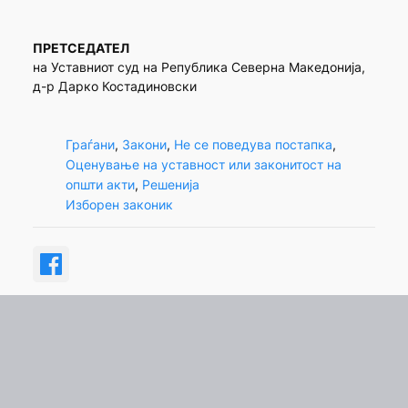
ПРЕТСЕДАТЕЛ
на Уставниот суд на Република Северна Македонија,
д-р Дарко Костадиновски
Граѓани
, 
Закони
, 
Не се поведува постапка
, 
Оценување на уставност или законитост на
општи акти
, 
Решенија
Изборен законик