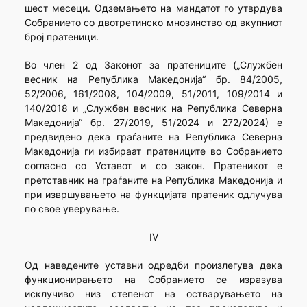
шест месеци. Одземањето на мандатот го утврдува
Собранието со двотретинско мнозинство од вкупниот
број пратеници.
Во член 2 од Законот за пратениците („Службен
весник на Република Македонија“ бр. 84/2005,
52/2006, 161/2008, 104/2009, 51/2011, 109/2014 и
140/2018 и „Службен весник на Република Северна
Македонија“ бр. 27/2019, 51/2024 и 272/2024) е
предвидено дека граѓаните на Република Северна
Македонија ги избираат пратениците во Собранието
согласно со Уставот и со закон. Пратеникот е
претставник на граѓаните на Република Македонија и
при извршувањето на функцијата пратеник одлучува
по свое уверување.
IV
Од наведените уставни одредби произлегува дека
функционирањето на Собранието се изразува
исклучиво низ степенот на остварувањето на