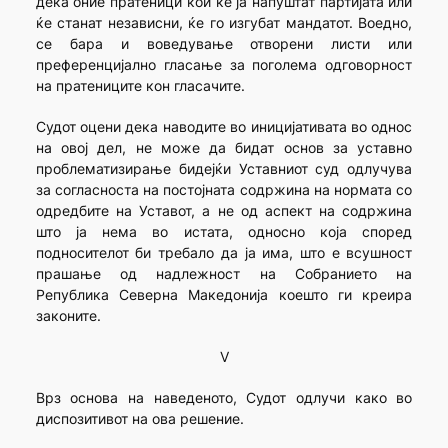
дека оние пратеници кои ќе ја напуштат партијата или
ќе станат независни, ќе го изгубат мандатот. Воедно,
се бара и воведување отворени листи или
преференцијално гласање за поголема одговорност
на пратениците кон гласачите.
Судот оцени дека наводите во иницијативата во однос
на овој дел, не може да бидат основ за уставно
проблематизирање бидејќи Уставниот суд одлучува
за согласноста на постојната содржина на нормата со
одредбите на Уставот, а не од аспект на содржина
што ја нема во истата, односно која според
подносителот би требало да ја има, што е всушност
прашање од надлежност на Собранието на
Република Северна Македонија коешто ги креира
законите.
V
Врз основа на наведеното, Судот одлучи како во
диспозитивот на ова решение.