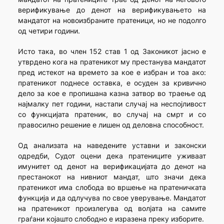
верификување до денот на верификувањето на
мандатот на новоизбраните пратеници, но не подолго
од четири години.
Исто така, во член 152 став 1 од Законикот јасно е
утврдено кога на пратеникот му престанува мандатот
пред истекот на времето за кое е избран и тоа ако:
пратеникот поднесе оставка, е осуден за кривично
дело за кое е пропишана казна затвор во траење од
најмалку пет години, настапи случај на неспојливост
со функцијата пратеник, во случај на смрт и со
правосилно решение е лишен од деловна способност.
Од анализата на наведените уставни и законски
одредби, Судот оцени дека пратениците уживаат
имунитет од денот на верификацијата до денот на
престанокот на нивниот мандат, што значи дека
пратеникот има слобода во вршење на пратеничката
функција и да одлучува по свое уверување. Мандатот
на пратеникот произлегува од волјата на самите
граѓани којашто слободно е изразена преку изборите.