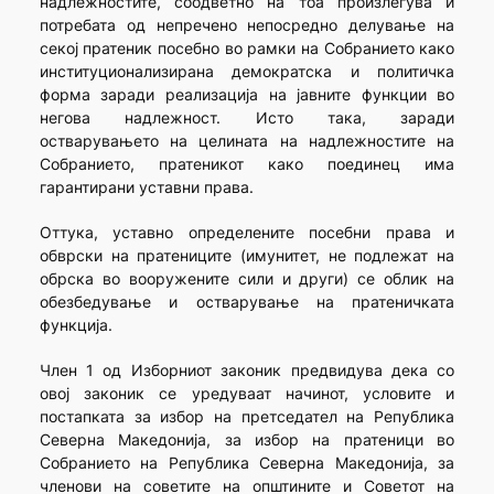
надлежностите, соодветно на тоа произлегува и
потребата од непречено непосредно делување на
секој пратеник посебно во рамки на Собранието како
институционализирана демократска и политичка
форма заради реализација на јавните функции во
негова надлежност. Исто така, заради
остварувањето на целината на надлежностите на
Собранието, пратеникот како поединец има
гарантирани уставни права.
Оттука, уставно определените посебни права и
обврски на пратениците (имунитет, не подлежат на
обрска во вооружените сили и други) се облик на
обезбедување и остварување на пратеничката
функција.
Член 1 од Изборниот законик предвидува дека со
овој законик се уредуваат начинот, условите и
постапката за избор на претседател на Република
Северна Македонија, за избор на пратеници во
Собранието на Република Северна Македонија, за
членови на советите на општините и Советот на