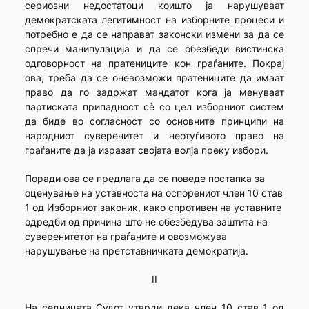
сериозни недостатоци коишто ја нарушуваат
демократската легитимност на изборните процеси и
потребно е да се направат законски измени за да се
спречи манипулација и да се обезбеди вистинска
одговорност на пратениците кон граѓаните. Покрај
ова, треба да се оневозможи пратениците да имаат
право да го задржат мандатот кога ја менуваат
партиската припадност сè со цел изборниот систем
да биде во согласност со основните принципи на
народниот суверенитет и неотуѓивото право на
граѓаните да ја изразат својата волја преку избори.
Поради ова се предлага да се поведе постапка за
оценување на уставноста на оспорениот член 10 став
1 од Изборниот законик, како спротивен на уставните
одредби од причина што не обезбедува заштита на
суверенитетот на граѓаните и овозможува
нарушување на претставничката демократија.
II
На седницата Судот утврди дека член 10 став 1 од