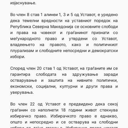
изјаснување.
Во член 8 став 1 алинеи 1, 3 и 5 од Уставот, е уредено
дека темелни вредности на уставниот поредок на
Република Северна Македонија се основните слободи
и права на човекот и граѓанинот признати со
меѓународното право и утврдени со Уставот,
владеењето на правото, како и политичкиот
плурализам и слободните непосредни и демократски
избори.
Според член 20 став 1 од Уставот, на граѓаните им се
гарантира слободата на здружување заради
остварување и заштита на нивните политички,
економски, социјални, културни и други права и
уверувања.
Во член 22 од Уставот е предвидено дека секој
граѓанин со наполнети 18 години живот стекнува
избирачко право. Избирачкото право е еднакво,
општо и непосредно и се остварува на слободни
избори со тајно гласање. Избирачко право немаат