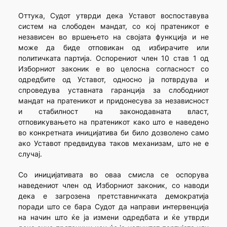
Оттука, Судот утврди дека Уставот воспоставува
систем на слободен мандат, со кој пратеникот е
независен во вршењето на својата функција и не
може да биде отповикан од избирачите или
политичката партија. Оспорениот член 10 став 1 од
Изборниот законик е во целосна согласност со
одредбите од Уставот, односно ја потврдува и
спроведува уставната гаранција за слободниот
мандат на пратеникот и придонесува за независност
и стабилност на законодавната власт,
отповикувањето на пратеникот како што е наведено
во конкретната иницијатива би било дозволено само
ако Уставот предвидува таков механизам, што не е
случај.
Со иницијативата во оваа смисла се оспорува
наведениот член од Изборниот законик, со наводи
дека е загрозена претставничката демократија
поради што се бара Судот да направи интервенција
на начин што ќе ја измени одредбата и ќе утврди