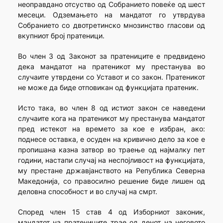
неоправдано отсуство од Собранието повеќе од шест
месеци. Одземањето на мандатот го утврдува
Собранието со двотретинско мнозинство гласови од
вкупниот број пратеници.
Во член 3 од Законот за пратениците е предвидено
дека мандатот на пратеникот му престанува во
случаите утврдени со Уставот и со закон. Пратеникот
не може да биде отповикан од функцијата пратеник.
Исто така, во член 8 од истиот закон се наведени
случаите кога на пратеникот му престанува мандатот
пред истекот на времето за кое е избран, ако:
поднесе оставка, е осуден на кривично дело за кое е
пропишана казна затвор во траење од најмалку пет
години, настапи случај на неспојливост на функцијата,
му престане државјанството на Република Северна
Македонија, со правосилно решение биде лишен од
деловна способност и во случај на смрт.
Според член 15 став 4 од Изборниот законик,
мандатот на пратениците трае од денот на неговото