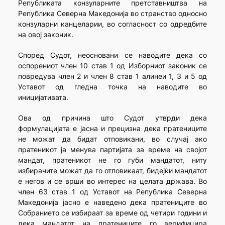
Републиката конзуларните претставништва на
Република Северна Македонија во странство односно
конзуларни канцеларии, во согласност со одредбите
на овој законик.
Според Судот, неосновани се наводите дека со
оспорениот член 10 став 1 од Изборниот законик се
повредува член 2 и член 8 став 1 алинеи 1, 3 и 5 од
Уставот од гледна точка на наводите во
иницијативата.
Ова од причина што Судот утврди дека
формулацијата е јасна и прецизна дека пратениците
не можат да бидат отповикани, во случај ако
пратеникот ја менува партијата за време на својот
мандат, пратеникот не го губи мандатот, ниту
избирачите можат да го отповикаат, бидејќи мандатот
е негов и се врши во интерес на целата држава. Во
член 63 став 1 од Уставот на Република Северна
Македонија јасно е наведено дека пратениците во
Собранието се избираат за време од четири години и
дека мандатот на пратениците го верифицира