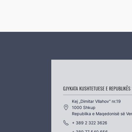
GJYKATA KUSHTETUESE E REPUBLIKËS 
Kеј „Dimitar Vllahov“ nr.19
1000 Shkup
Republika e Maqedonisë së Ver
+ 389 2 322 3626
+ 389 77 540 656