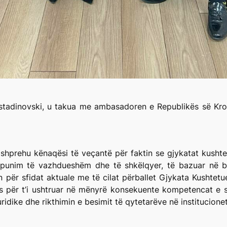
ostadinovski, u takua me ambasadoren e Republikës së Kro
 shprehu kënaqësi të veçantë për faktin se gjykatat kusht
punim të vazhdueshëm dhe të shkëlqyer, të bazuar në b
n për sfidat aktuale me të cilat përballet Gjykata Kushte
s për t’i ushtruar në mënyrë konsekuente kompetencat e s
idike dhe rikthimin e besimit të qytetarëve në institucionet 