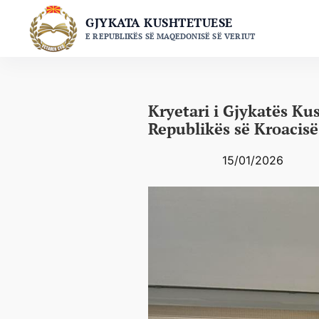
Skip
GJYKATA KUSHTETUESE
to
E REPUBLIKËS SË MAQEDONISË SË VERIUT
content
Kryetari i Gjykatës K
Republikës së Kroacisë
15/01/2026