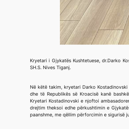
Kryetari i Gjykatës Kushtetuese, dr.Darko K
SH.S. Nives Tiganj.
Në këtë takim, kryetari Darko Kostadinovski
dhe të Republikës së Kroacisë kanë bashkë
Kryetari Kostadinovski e njoftoi ambasadore
drejtim theksoi edhe përkushtimin e Gjykatë
paanshme, me qëllim përforcimin e sigurisë jur