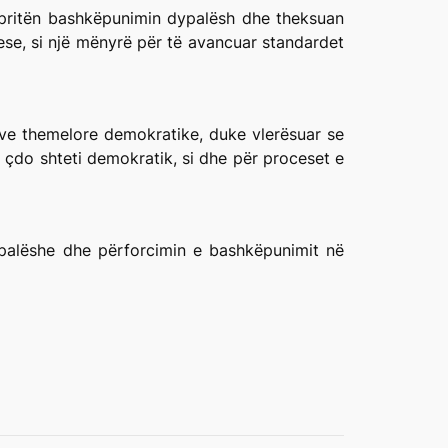
ëpritën bashkëpunimin dypalësh dhe theksuan
se, si një mënyrë për të avancuar standardet
ave themelore demokratike, duke vlerësuar se
e çdo shteti demokratik, si dhe për proceset e
palëshe dhe përforcimin e bashkëpunimit në