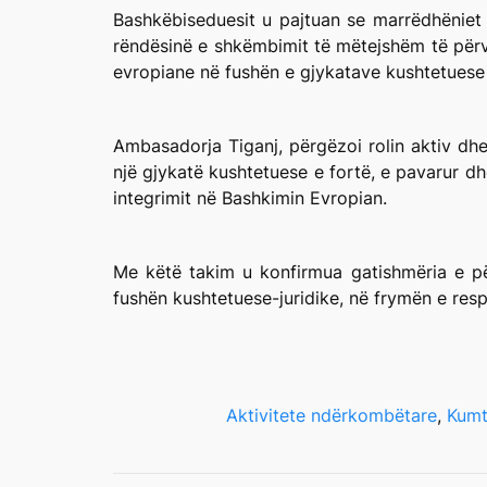
Bashkëbiseduesit u pajtuan se marrëdhëniet
rëndësinë e shkëmbimit të mëtejshëm të përv
evropiane në fushën e gjykatave kushtetuese 
Ambasadorja Tiganj, përgëzoi rolin aktiv dh
një gjykatë kushtetuese e fortë, e pavarur dh
integrimit në Bashkimin Evropian.
Me këtë takim u konfirmua gatishmëria e p
fushën kushtetuese-juridike, në frymën e resp
Aktivitete ndërkombëtare
, 
Kumt