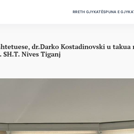
RRETH GJYKATËS
PUNA E GJYKA
ushtetuese, dr.Darko Kostadinovski u taku
. SH.T. Nives Tiganj