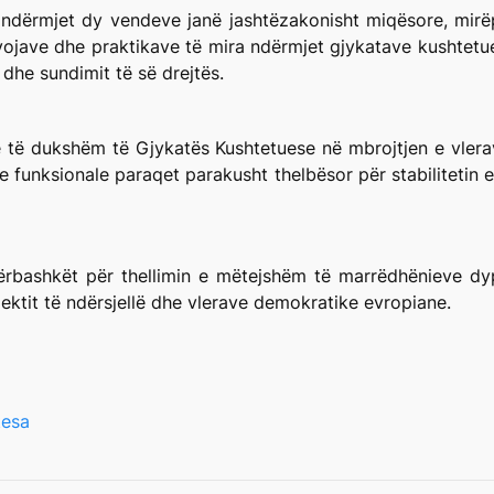
 ndërmjet dy vendeve janë jashtëzakonisht miqësore, mir
ojave dhe praktikave të mira ndërmjet gjykatave kushtetue
dhe sundimit të së drejtës.
e të dukshëm të Gjykatës Kushtetuese në mbrojtjen e vler
e funksionale paraqet parakusht thelbësor për stabilitetin 
ërbashkët për thellimin e mëtejshëm të marrëdhënieve dy
ektit të ndërsjellë dhe vlerave demokratike evropiane.
esa