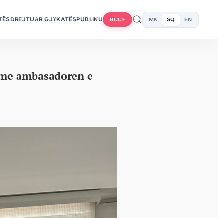
TËS
DREJTUAR GJYKATËS
PUBLIKU
MK
SQ
EN
BCCF
a me ambasadoren e