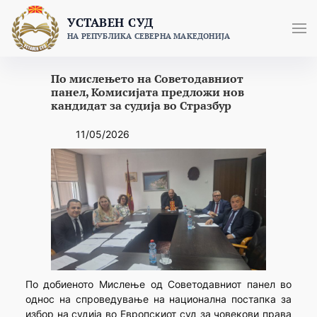
Skip
УСТАВЕН СУД
to
НА РЕПУБЛИКА СЕВЕРНА МАКЕДОНИЈА
content
По мислењето на Советодавниот
панел, Комисијата предложи нов
кандидат за судија во Стразбур
11/05/2026
По добиеното Мислење од Советодавниот панел во
однос на спроведување на национална постапка за
избор на судија во Европскиот суд за човекови права