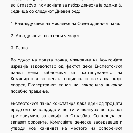
во Стразбур, Комисијата за избор денеска ја одржа 6.
седница со следниот Дневен ред:
1. Разгледување на мислење на Советодавниот панел
2. Утврдување на следни чекори
3. Разно
Во однос на првата точка, членовите на Комисијата
изразија задоволство од фактот дека Експертскиот
панел нема забелешки за постапувањето на
Комисијата и за целата национална постапка, која
според Експертскиот панел не покренува никакво
посебно прашање.
Експертскиот панел констатира дека еден од тројцата
предложени кандидати не ги исполнува во целост
критериумите за судија во Стразбур. Со цел да се
запазат роковите, Комисијата денеска заседаваше и
утврди нов кандидат на местото на оспорениот