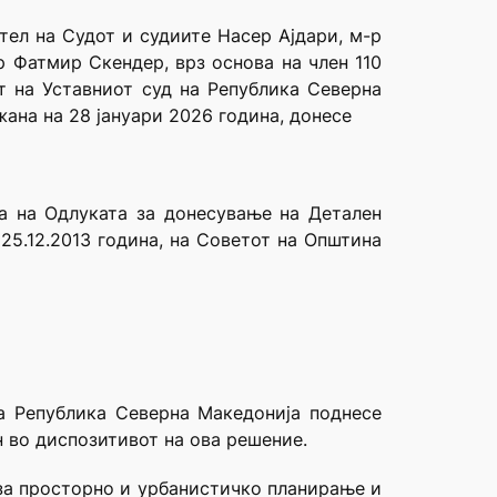
тел на Судот и судиите Насер Ајдари, м-р
р Фатмир Скендер, врз основа на член 110
от на Уставниот суд на Република Северна
жана на 28 јануари 2026 година, донесе
а на Одлуката за донесување на Детален
 25.12.2013 година, на Советот на Општина
а Република Северна Македонија поднесе
н во диспозитивот на ова решение.
 за просторно и урбанистичко планирање и