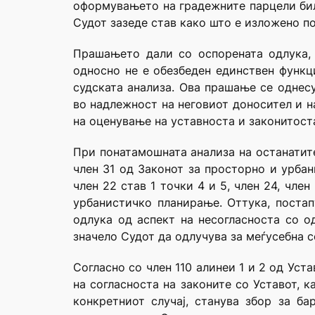
оформувањето на градежните парцели бил
Судот зазеде став како што е изложено п
Прашањето дали со оспорената одлука, 
односно не е обезбеден единствен функци
судската анализа. Ова прашање се однес
во надлежност на неговиот доносител и н
на оценување на уставноста и законитоста
При понатамошната анализа на останатите
член 31 од Законот за просторно и урбан
член 22 став 1 точки 4 и 5, член 24, чле
урбанистичко планирање. Оттука, поста
одлука од аспект на несогласноста со 
значело Судот да одлучува за меѓусебна с
Согласно со член 110 алинеи 1 и 2 од Ус
на согласноста на законите со Уставот, 
конкретниот случај, станува збор за б