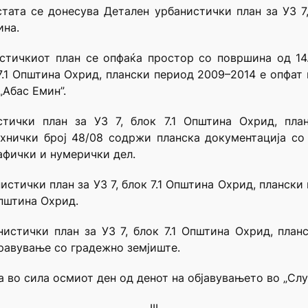
стата се донесува Детален урбанистички план за УЗ 7
ина.
стичкиот план се опфаќа простор со површина од 14
7.1 Општина Охрид, плански период 2009–2014 е опфат на
„Абас Емин”.
стички план за УЗ 7, блок 7.1 Општина Охрид, пла
нички број 48/08 содржи планска документација со 
афички и нумерички дел.
истички план за УЗ 7, блок 7.1 Општина Охрид, плански 
Општина Охрид.
истички план за УЗ 7, блок 7.1 Општина Охрид, планс
равување со градежно земјиште.
а во сила осмиот ден од денот на објавувањето во „Сл