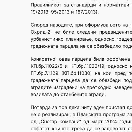
Правилникот за стандарди и нормативи з
19/2013, 95/2013 и 167/2013).
Според наводите, при оформувањето на град
Охрид-2, не биле следени предвиденит
урбанистичко планирање, односно граде
градежната парцела не се обезбедило под
Конкретно, оваа парцела била оформена н
КП.бр.11022/5 и КП.бр.11022/19, односно
ГП.бр.7.1.129 (КП.бр.11030) на кои пре
градежната парцела да се обезбеди по
зградите изградени на претходно наведе
возилата до станбените згради.
Потврда за тоа дека ниту еден пристап до Г
не е реализиран, е Планската програма за
од „Снегар компани“ од март 2024 годин
опфатот коишто треба да се задоволат с