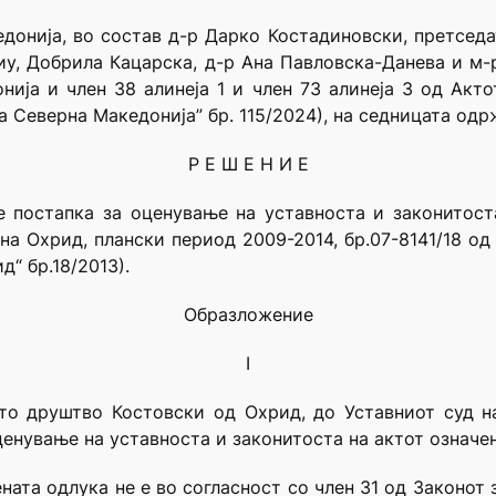
донија, во состав д-р Дарко Костадиновски, претседа
иу, Добрила Кацарска, д-р Ана Павловска-Данева и м-
ија и член 38 алинеја 1 и член 73 алинеја 3 од Акт
 Северна Македонија” бр. 115/2024), на седницата одр
Р Е Ш Е Н И Е
 постапка за оценување на уставноста и законитост
ина Охрид, плански период 2009-2014, бр.07-8141/18 од
“ бр.18/2013).
Образложение
I
ото друштво Костовски од Охрид, до Уставниот суд н
ценување на уставноста и законитоста на актот означе
ената одлука не е во согласност со член 31 од Законот