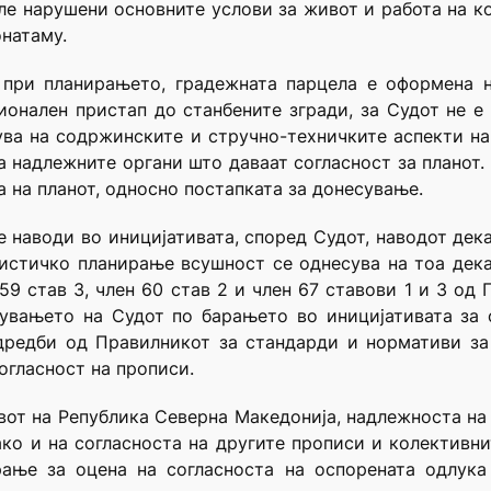
е нарушени основните услови за живот и работа на ко
онатаму.
при планирањето, градежната парцела е оформена н
онален пристап до станбените згради, за Судот не е
ува на содржинските и стручно-техничките аспекти на
а надлежните органи што даваат согласност за планот.
 на планот, односно постапката за донесување.
 наводи во иницијативата, според Судот, наводот дека
истичко планирање всушност се однесува на тоа дека
н 59 став 3, член 60 став 2 и член 67 ставови 1 и 3 о
пувањето на Судот по барањето во иницијативата за 
одредби од Правилникот за стандарди и нормативи за
огласност на прописи.
тавот на Република Северна Македонија, надлежноста на
како и на согласноста на другите прописи и колективни
арање за оцена на согласноста на оспорената одлук