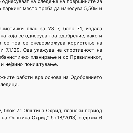
е однесуваат на следење на површините за
 паркинг место треба да изнесува 5,50м и
истички план за УЗ 7, блок 7.1, издала
на која се однесува тоа одобрение, како и
 а со тоа се оневозможува користење на
и 7.1.129. Ова укажува на спротивност на
урбанистичко планирање и со Правилникот,
 и нејзино поништување.
ежните работи врз основа на Одобрението
следици.
, блок 7.1 Општина Охрид, плански период
к на Општина Охрид“ бр.18/2013) содржи 6