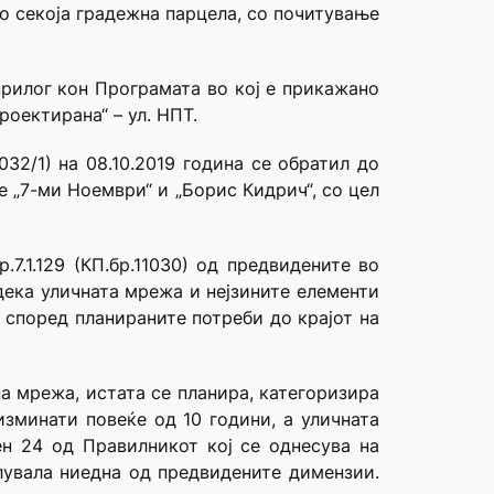
о секоја градежна парцела, со почитување
прилог кон Програмата во кој е прикажано
проектирана“ – ул. НПТ.
032/1) на 08.10.2019 година се обратил до
 „7-ми Ноември“ и „Борис Кидрич“, со цел
.7.1.129 (КП.бр.11030) од предвидените во
дека уличната мрежа и нејзините елементи
 според планираните потреби до крајот на
на мрежа, истата се планира, категоризира
изминати повеќе од 10 години, а уличната
н 24 од Правилникот кој се однесува на
лувала ниедна од предвидените димензии.