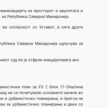
уманизацијата на просторот и заштитата и
 на Република Северна Македонија.
 во согласност со Уставот, а сите други
епублика Северна Македонија одлучува за
ниот суд ќе ја отфрли иницијативата ако
нистички план за УЗ 7, блок 7.1 Општина
хрид не се почитувале основните начела во
но и урбанистичко планирање, и притоа не
ви за урбанистичко планирање и дека со