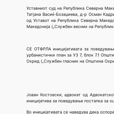
Уставниот суд на Република Северна Маке
Татјана Васиќ-Бозаџиева, д-р Осман Кадр
од Уставот на Република Северна Македон
Македонија („Службен весник на Република
СЕ ОТФРЛА иницијативата за поведување
урбанистички план за УЗ 7, блок 7.1 Општ
Охрид („Службен гласник на Општина Охрид
Јован Костовски, адвокат од Адвокатск
иницијатива за поведување постапка за о
Во иницијативата се наведува дека оспор