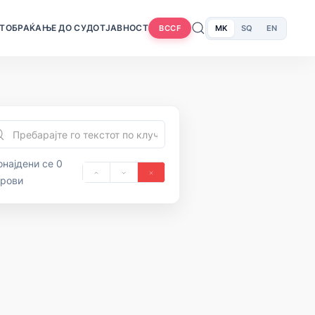
Т
ОБРАЌАЊЕ ДО СУДОТ
ЈАВНОСТ
MK
SQ
EN
BCCF
најдени се 0
орови