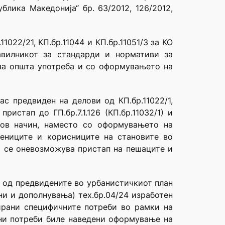
лика Македонија“ бр. 63/2012, 126/2012,
1022/21, КП.бр.11044 и КП.бр.11051/3 за КО
авилникот за стандарди и нормативи за
за општа употреба и со оформувањето на
ас предвиден на делови од КП.бр.11022/1,
истап до ГП.бр.7.1.126 (КП.бр.11032/1) и
ваков начин, наместо со оформувањето на
ениците и корисниците на становите во
и се оневозможува пристап на пешаците и
030) од предвидените во урбанистичкиот план
ени и дополнувања) тех.бр.04/24 изработен
нирани специфичните потреби во рамки на
чни потреби биле наведени оформување на