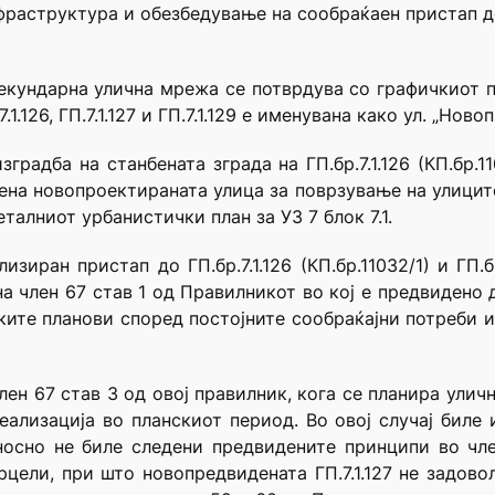
раструктура и обезбедување на сообраќаен пристап д
екундарна улична мрежа се потврдува со графичкиот 
.126, ГП.7.1.127 и ГП.7.1.129 е именувана како ул. „Ново
градба на станбената зграда на ГП.бр.7.1.126 (КП.бр.11
на новопроектираната улица за поврзување на улиците
талниот урбанистички план за УЗ 7 блок 7.1.
зиран пристап до ГП.бр.7.1.126 (КП.бр.11032/1) и ГП.бр
на член 67 став 1 од Правилникот во кој е предвидено 
ките планови според постојните сообраќајни потреби и
лен 67 став 3 од овој правилник, кога се планира улич
лизација во планскиот период. Во овој случај биле 
носно не биле следени предвидените принципи во чле
цели, при што новопредвидената ГП.7.1.127 не задово