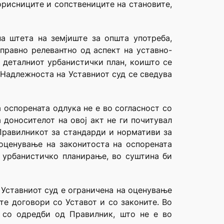
рисниците и сопствениците на становите,
а штета на земјиште за општа употреба,
 правно релевантно од аспект на уставно-
 деталниот урбанистички план, коишто се
 Надлежноста на Уставниот суд се сведува
 оспорената одлука не е во согласност со
 доносителот на овој акт не ги почитувал
д Правилникот за стандарди и нормативи за
оценување на законитоста на оспорената
 урбанистичко планирање, во суштина би
 Уставниот суд е ограничена на оценување
те договори со Уставот и со законите. Во
а со одредби од Правилник, што не е во