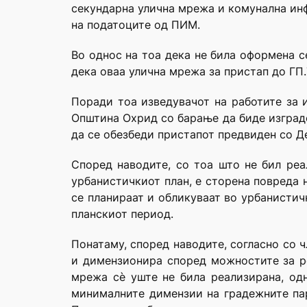
секундарна улична мрежа и комунална инф
на податоците од ПИМ.
Во однос на тоа дека не била оформена с
дека оваа улична мрежа за пристап до ГП.7.1
Поради тоа изведувачот на работите за из
Општина Охрид со барање да биде изграде
да се обезбеди пристапот предвиден со Де
Според наводите, со тоа што не бил реали
урбанистичкиот план, е сторена повреда 
се планираат и обликуваат во урбанистич
планскиот период.
Понатаму, според наводите, согласно со ч
и димензионира според можностите за реа
мрежа сè уште не била реализирана, од
минималните димензии на градежните пар