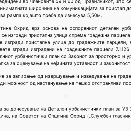
едвидени во членовите 59 и 60 од Правилникот, што с
инималната широчина на комуникацијата за пристап до
а рампа којашто треба да изнесува 5,50м.
тина Охрид врз основа на оспорениот детален урбан
 се изгради пристапна улица спрема градежна парцела 
е изгради пристапна улица до градежните парцели,
вете згради изградени на градежните парцели 7.1.126 
алниот урбанистички план со Законот за просторно и 
пка за оценување на нејзината уставност и законитост
ие за запирање од извршување и изведување на град
аради можност од настанување на тешко отстранливи по
II
 за донесување на Детален урбанистички план за УЗ 7
година, на Советот на Општина Охрид („Службен гласни