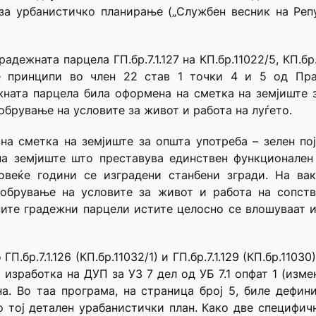
а урбанистичко планирање („Службен весник на Репуб
ежната парцела ГП.бр.7.1.127 на КП.бр.11022/5, КП.бр.1
е принципи во член 22 став 1 точки 4 и 5 од Пр
жната парцела била оформена на сметка на земјиште 
обрување на условите за живот и работа на луѓето.
а сметка на земјиште за општа употреба – зелен пој
 на земјиште што преставува единствен функционален пр
д повеќе години се изградени станбени згради. На 
добрување на условите за живот и работа на сопств
ните градежни парцели истите целосно се влошуваат 
П.бр.7.1.126 (КП.бр.11032/1) и ГП.бр.7.1.129 (КП.бр.11
 изработка на ДУП за УЗ 7 дел од УБ 7.1 опфат 1 (изм
а. Во таа програма, на стрaница број 5, биле дефи
о тој детален урабанистички план. Како две специфи