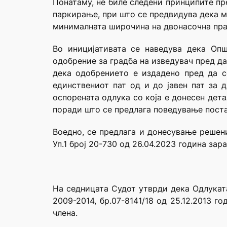
Понатаму, не биле следени принципите пр
паркирање, при што се предвидува дека м
минималната широчина на двонасочна прав
Во иницијативата се наведува дека Опш
одобрение за градба на изведувач пред да
дека одобрението е издадено пред да с
единствениот пат од и до јавен пат за д
оспорената одлука со која е донесен дет
поради што се предлага поведување поста
Воедно, се предлага и донесување решен
Уп.1 број 20-730 од 26.04.2023 година з
На седницата Судот утврди дека Одлуката
2009-2014, бр.07-8141/18 од 25.12.2013 
члена.