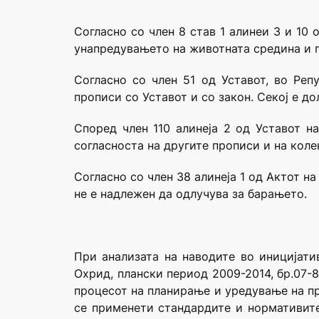
Согласно со член 8 став 1 алинеи 3 и 10
унапредувањето на животната средина и п
Согласно со член 51 од Уставот, во Реп
прописи со Уставот и со закон. Секој е до
Според член 110 алинеја 2 од Уставот н
согласноста на другите прописи и на коле
Согласно со член 38 алинеја 1 од Актот н
не е надлежен да одлучува за барањето.
При анализата на наводите во иницијати
Охрид, плански период 2009-2014, бр.07-8
процесот на планирање и уредување на пр
се применети стандардите и нормативит