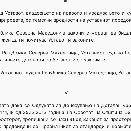
III
 од Уставот, владеењето на правото и уредувањето и х
риродата, се темелни вредности на уставниот поредок
ублика Северна Македонија законите мораат да бидат
лжен да ги почитува Уставот и законите.
а Република Северна Македонија, Уставниот суд на Р
ктивните договори со Уставот и со законите.
а Уставниот суд на Република Северна Македонија, Устав
IV
вата дека со Одлуката за донесување на Детален урба
141/18 од 25.12.2013 година, на Советот на Општина О
осторот, пропишани со член 31 од Законот за простор
е предвидени со Правилникот за стандарди и нормати