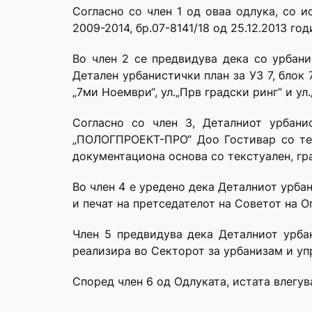
Согласно со член 1 од оваа одлука, со и
2009-2014, бр.07-8141/18 од 25.12.2013 год
Во член 2 се предвидува дека со урбани
Детален урбанистички план за УЗ 7, блок 
„7ми Ноември“, ул.„Прв градски ринг” и ул.
Согласно со член 3, Деталниот урбани
„ПОЛОГПРОЕКТ-ПРО“ Доо Гостивар со тех
документациона основа со текстуален, гр
Во член 4 е уредено дека Деталниот урбан
и печат на претседателот на Советот на 
Член 5 предвидува дека Деталниот урбан
реализира во Секторот за урбанизам и уп
Според член 6 од Одлуката, истата влегув