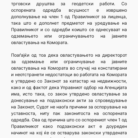
трговски друштва за геодетски работи. Со
оспорената одредба всушност е извршено
дополнување на член 1 од Правилникот за лиценца,
така што е дополнет предметот на уредување на
Правилникот и со одредби коишто се однесуваат на
одземањето или ограничувањето на јавните
овластувања на Комората.
Поаѓајќи од тоа дека овластувањето на директорот
за одземање или ограничување на јавните
овластувања на Комората во случај на констатирани
и неотстранети недостатоци во работата на Комората
е утврдено со Законот за катастар на недвижности,
како и од фактот дека Управниот одбор на Агенцијата
има, исто така, со закон утврдено овластување за
донесување на подзаконски акти за спроведување
на Законот, Судот не наоѓа причини за оспорување на
уставноста, ниту пак законитоста на оспорената
одредба. Ова од причина што со оспорениот член 1 од
Правилникот како подзаконски акт е доуреден
начинот на кој ќе се остварува законски утврдената