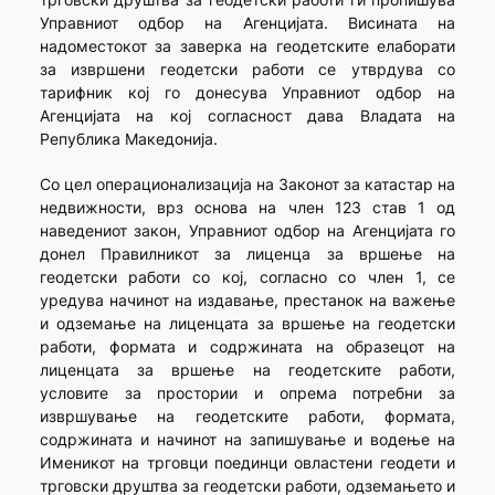
Управниот одбор на Агенцијата. Висината на
надоместокот за заверка на геодетските елаборати
за извршени геодетски работи се утврдува со
тарифник кој го донесува Управниот одбор на
Агенцијата на кој согласност дава Владата на
Република Македонија.
Со цел операционализација на Законот за катастар на
недвижности, врз основа на член 123 став 1 од
наведениот закон, Управниот одбор на Агенцијата го
донел Правилникот за лиценца за вршење на
геодетски работи со кој, согласно со член 1, се
уредува начинот на издавање, престанок на важење
и одземање на лиценцата за вршење на геодетски
работи, формата и содржината на образецот на
лиценцата за вршење на геодетските работи,
условите за простории и опрема потребни за
извршување на геодетските работи, формата,
содржината и начинот на запишување и водење на
Именикот на трговци поединци овластени геодети и
трговски друштва за геодетски работи, одземањето и