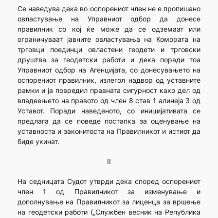
Се наведува дека во оспорениот член не е пропишано
овластување на Управниот одбор да донесе
правилник со кој ќе може да се одземаат или
ограничуваат јавните овластувања на Комората на
трговци поединци овластени геодети и трговски
друштва за геодетски работи и дека поради тоа
Управниот одбор на Агенцијата, со донесувањето на
оспорениот правилник, излегол надвор од уставните
рамки и ја повредил правната сигурност како дел од
владеењето на правото од член 8 став 1 алинеја 3 од
Уставот. Поради наведеното, со иницијативата се
предлага да се поведе постапка за оценување на
уставноста и законитоста на Правилникот и истиот да
биде укинат.
II
На седницата Судот утврди дека според оспорениот
член 1 од Правилникот за изменување и
дополнување на Правилникот за лиценца за вршење
на геодетски работи („Службен весник на Република