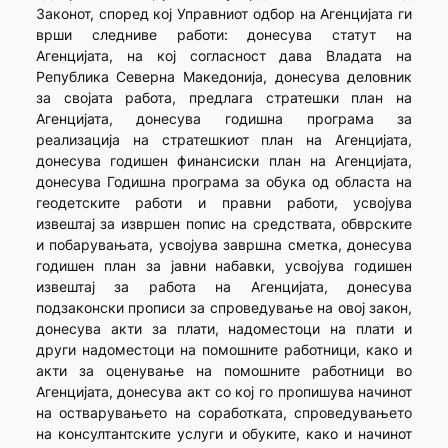
Законот, според кој Управниот одбор на Агенцијата ги
врши следниве работи: донесува статут на
Агенцијата, на кој согласност дава Владата на
Република Северна Македонија, донесува деловник
за својата работа, предлага стратешки план на
Агенцијата, донесува годишна програма за
реализација на стратешкиот план на Агенцијата,
донесува годишен финансиски план на Агенцијата,
донесува Годишна програма за обука од областа на
геодетските работи и правни работи, усвојува
извештај за извршен попис на средствата, обврските
и побарувањата, усвојува завршна сметка, донесува
годишен план за јавни набавки, усвојува годишен
извештај за работа на Агенцијата, донесува
подзаконски прописи за спроведување на овој закон,
донесува акти за плати, надоместоци на плати и
други надоместоци на помошните работници, како и
акти за оценување на помошните работници во
Агенцијата, донесува акт со кој го пропишува начинот
на остварувањето на соработката, спроведувањето
на консултантските услуги и обуките, како и начинот