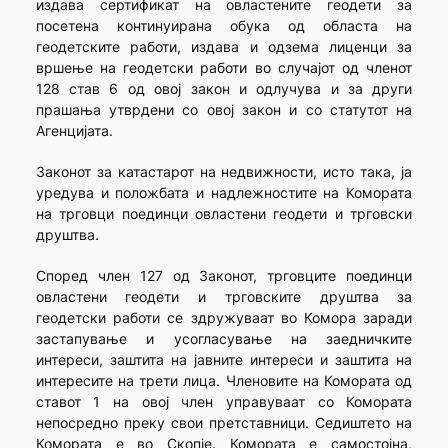
издава сертификат на овластените геодети за
посетена континуирана обука од областа на
геодетските работи, издава и одзема лиценци за
вршење на геодетски работи во случајот од членот
128 став 6 од овој закон и одлучува и за други
прашања утврдени со овој закон и со статутот на
Агенцијата.
Законот за катастарот на недвижности, исто така, ја
уредува и положбата и надлежностите на Комората
на трговци поединци овластени геодети и трговски
друштва.
Според член 127 од Законот, трговците поединци
овластени геодети и трговските друштва за
геодетски работи се здружуваат во Комора заради
застапување и усогласување на заедничките
интереси, заштита на јавните интереси и заштита на
интересите на трети лица. Членовите на Комората од
ставот 1 на овој член управуваат со Комората
непосредно преку свои претставници. Седиштето на
Комората е во Скопје. Комората е самостојна,