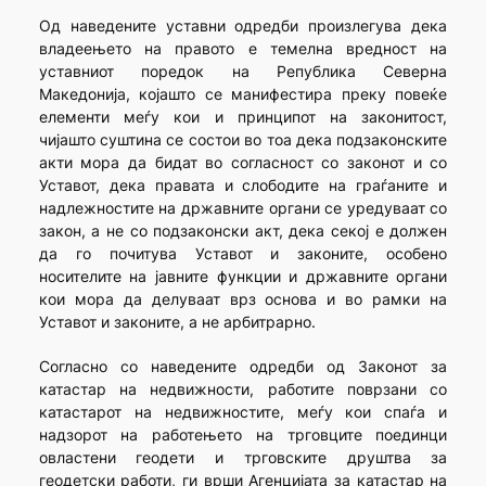
Oд наведените уставни одредби произлегува дека
владеењето на правото е темелна вредност на
уставниот поредок на Република Северна
Македонија, којашто се манифестира преку повеќе
елементи меѓу кои и принципот на законитост,
чијашто суштина се состои во тоа дека подзаконските
акти мора да бидат во согласност со законот и со
Уставот, дека правата и слободите на граѓаните и
надлежностите на државните органи се уредуваат со
закон, а не со подзаконски акт, дека секој е должен
да го почитува Уставот и законите, особено
носителите на јавните функции и државните органи
кои мора да делуваат врз основа и во рамки на
Уставот и законите, а не арбитрарно.
Согласно со наведените одредби од Законот за
катастар на недвижности, работите поврзани со
катастарот на недвижностите, меѓу кои спаѓа и
надзорот на работењето на трговците поединци
овластени геодети и трговските друштва за
геодетски работи, ги врши Агенцијата за катастар на