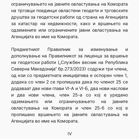
ограничувањето на јавните овластувања на Комората
на трговци поединци овластени геодети и трговските
друштва за геодетски работи од страна на Агенцијата
за катастар на недвижности, како и вршењето на
одземените или ограничените јавни овластувања на
Агенцијата во име на Комората.
Предметниот Правилник за изменување и
дополнување на Правилникот за лиценца за вршење
на геодетски работи („Службен весник на Република
Северна Македонија“ бр.273/2023) содржи три члена,
од кои со предметната иницијатива е оспорен член 1,
додека со член 2 се пропишува дека по членот 25 се
додаваат две нови глави VI-А и VI-Б, два нови наслови
и два нови члена, член 25-а со кој е уредено
одземањето или ограничувањето на јавните
овластувања на Комората и член 25-б со кој е
пропишано вршењето на јавните овластувања на
Агенцијата во име на Комората.
IV