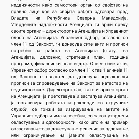
недвижности како самостоен орган со својство на
правно лице кое за својата работа одговара пред
Владата на Република Северна Македонија.
Утврдените надлежности Агенцијата ги врши преку
своите органи – директорот на Агенцијата и Управниот
одбор на Агенцијата. Управниот одбор, согласно со
член 11 од Законот, ги донесува сите акти и прописи
потребни за работа на Агенцијата (статут на
Агенцијата, деловник, стратешки план, годишна
програма, финансиски план и др.). Освен овие акти,
Управниот одбор согласно со член 11 став 1 алинеја 11
од Законот е овластен да донесува подзаконски
прописи за спроведување на Законот за катастар на
недвижностите. Директорот пак, како извршен орган
на Агенцијата, ја претставува и застапува Агенцијата,
ја организира работата и раководи со стручните
служби, се грижи за извршување на актите на
Управниот одбор и има и посебни, со закон утврдени
овластувања и одговорности, како што е на пример
овластувањето за донесување решение за одземање
или ограничување на јавните овластувања на