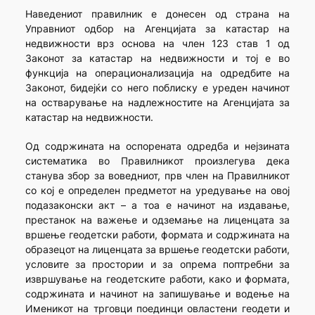
Наведениот правилник е донесен од страна на
Управниот одбор на Агенцијата за катастар на
недвижности врз основа на член 123 став 1 од
Законот за катастар на недвижности и тој е во
функција на операционализација на одредбите на
Законот, бидејќи со него поблиску е уреден начинот
на остварување на надлежностите на Агенцијата за
катастар на недвижности.
Од содржината на оспорената одредба и нејзината
систематика во Правилникот произлегува дека
станува збор за воведниот, прв член на Правилникот
со кој е определен предметот на уредување на овој
подазаконски акт – а тоа е начинот на издавање,
престанок на важење и одземање на лиценцата за
вршење геодетски работи, формата и содржината на
образецот на лиценцата за вршење геодетски работи,
условите за простории и за опрема поптребни за
извршување на геодетските работи, како и формата,
содржината и начинот на запишување и водење на
Именикот на трговци поединци овластени геодети и