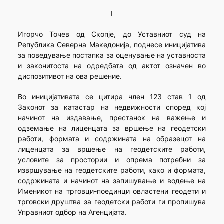
I
Игорчо Точев од Скопје, до Уставниот суд на
Република Северна Македонија, поднесе иницијатива
за поведување постапка за оценување на уставноста
и законитоста на одредбата од актот означен во
диспозитивот на ова решение.
Во иницијативата се цитира член 123 став 1 од
Законот за катастар на недвижности според кој
начинот на издавање, престанок на важење и
одземање на лиценцата за вршење на геодетски
работи, формата и содржината на образецот на
лиценцата за вршење на геодетските работи,
условите за простории и опрема потребни за
извршување на геодетските работи, како и формата,
содржината и начинот на запишување и водење на
Именикот на трговци-поединци овластени геодети и
трговски друштва за геодетски работи ги пропишува
Управниот одбор на Агенцијата.