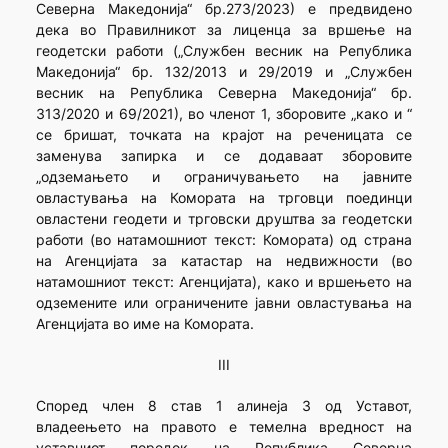
Северна Македонија“ бр.273/2023) е предвидено
дека во Правилникот за лиценца за вршење на
геодетски работи („Службен весник на Република
Македонија“ бр. 132/2013 и 29/2019 и „Службен
весник на Република Северна Македонија“ бр.
313/2020 и 69/2021), во членот 1, зборовите „како и “
се бришат, точката на крајот на реченицата се
заменува запирка и се додаваат зборовите
„одземањето и ограничувањето на јавните
овластувања на Комората на трговци поединци
овластени геодети и трговски друштва за геодетски
работи (во натамошниот текст: Комората) од страна
на Агенцијата за катастар на недвижности (во
натамошниот текст: Агенцијата), како и вршењето на
одземените или ограничените јавни овластувања на
Агенцијата во име на Комората.
III
Според член 8 став 1 алинеја 3 од Уставот,
владеењето на правото е темелна вредност на
уставниот поредок на Република Северна