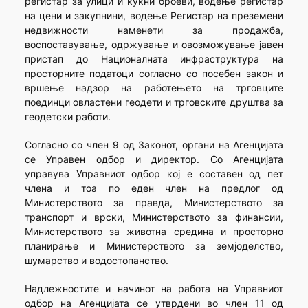
регистар за улици и куќни броеви, водење регистар
на цени и закупнини, водење Регистар на преземени
недвижности наменети за продажба,
воспоставување, одржување и овозможување јавен
пристап до Националната инфраструктура на
просторните податоци согласно со посебен закон и
вршење надзор на работењето на трговците
поединци овластени геодети и трговските друштва за
геодетски работи.
Согласно со член 9 од Законот, органи на Агенцијата
се Управен одбор и директор. Со Агенцијата
управува Управниот одбор кој е составен од пет
члена и тоа по еден член на предлог од
Министерството за правда, Министерството за
транспорт и врски, Министерството за финансии,
Министерството за животна средина и просторно
планирање и Министерството за земјоделство,
шумарство и водостопанство.
Надлежностите и начинот на работа на Управниот
одбор на Агенцијата се утврдени во член 11 од