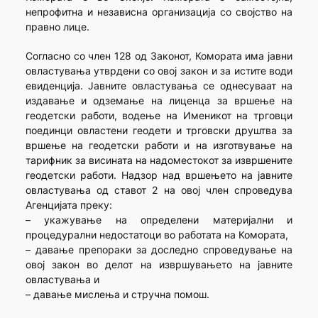
непрофитна и независна организација со својство на
правно лице.
Согласно со член 128 од Законот, Комората има јавни
овластувања утврдени со овој закон и за истите води
евиденција. Јавните овластувања се однесуваат на
издавање и одземање на лиценца за вршење на
геодетски работи, водење на Именикот на трговци
поединци овластени геодети и трговски друштва за
вршење на геодетски работи и на изготвување на
тарифник за висината на надоместокот за извршените
геодетски работи. Надзор над вршењето на јавните
овластувања од ставот 2 на овој член спроведува
Агенцијата преку:
– укажување на определени материјални и
процедурални недостатоци во работата на Комората,
– давање препораки за доследно спроведување на
овој закон во делот на извршувањето на јавните
овластувања и
– давање мислења и стручна помош.