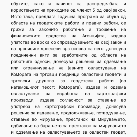
обуките, како и начинот на распределбата и
користењето на приходите од членот 5 од овој закон.
Исто така, предлага Годишна програма за обука од
областа на геодетските работи и правни работи, се
грижи за законито работење и трошење на
финансиските средства на Агенцијата, издава
упатства во врска со спроведувањето на овој закон и
на прописите донесени врз основа на него, донесува
поединечни акти за вработените од областа на
работните односи, донесува решение за одземање
или ограничување на јавните овластувања на
Комората на трговци поединци овластени геодети и
трговски друштва за геодетски работи (во
натамошниот текст: Комората), издава и одзема
овластување за изработка на картографски
производи, издава согласност за ставање во
употреба на картографски производи, донесува
решение за издавање, продолжување, потврдување,
ставање во мирување, престанок на мирувањето,
одбивање на барањето за престанок на мирувањето
и одземање на овластувањето за овластен геодет,