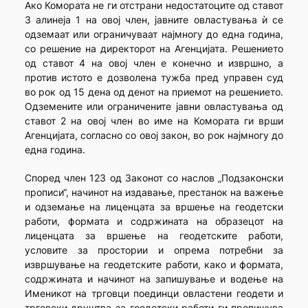
Ако Комората не ги отстрани недостатоците од ставот
3 алинеја 1 на овој член, јавните овластувања ѝ се
одземаат или ограничуваат најмногу до една година,
со решение на директорот на Агенцијата. Решението
од ставот 4 на овој член е конечно и извршно, а
против истото е дозволена тужба пред управен суд
во рок од 15 дена од денот на приемот на решението.
Одземените или ограничените јавни овластувања од
ставот 2 на овој член во име на Комората ги врши
Агенцијата, согласно со овој закон, во рок најмногу до
една година.
Според член 123 од Законот со наслов „Подзаконски
прописи“, начинот на издавање, престанок на важење
и одземање на лиценцата за вршење на геодетски
работи, формата и содржината на образецот на
лиценцата за вршење на геодетските работи,
условите за простории и опрема потребни за
извршување на геодетските работи, како и формата,
содржината и начинот на запишување и водење на
Именикот на трговци поединци овластени геодети и
трговски друштва за геодетски работи ги пропишува