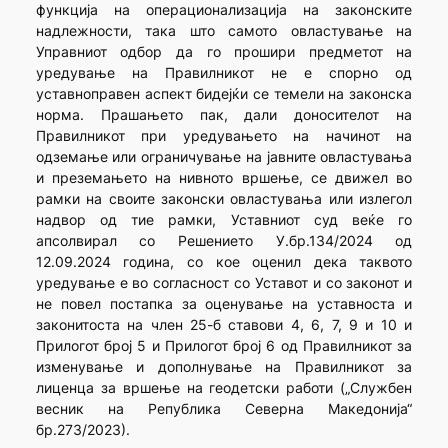
функција на операционализација на законските
надлежности, така што самото овластување на
Управниот одбор да го прошири предметот на
уредување на Правилникот не е спорно од
уставноправен аспект бидејќи се темели на законска
норма. Прашањето пак, дали доносителот на
Правилникот при уредувањето на начинот на
одземање или ограничување на јавните овластувања
и преземањето на нивното вршење, се движел во
рамки на своите законски овластувања или излегол
надвор од тие рамки, Уставниот суд веќе го
апсолвирал со Решението У.бр.134/2024 од
12.09.2024 година, со кое оценил дека таквото
уредување е во согласност со Уставот и со законот и
не повел постапка за оценување на уставноста и
законитоста на член 25-б ставови 4, 6, 7, 9 и 10 и
Прилогот број 5 и Прилогот број 6 од Правилникот за
изменување и дополнување на Правилникот за
лиценца за вршење на геодетски работи („Службен
весник на Република Северна Македонија“
бр.273/2023).