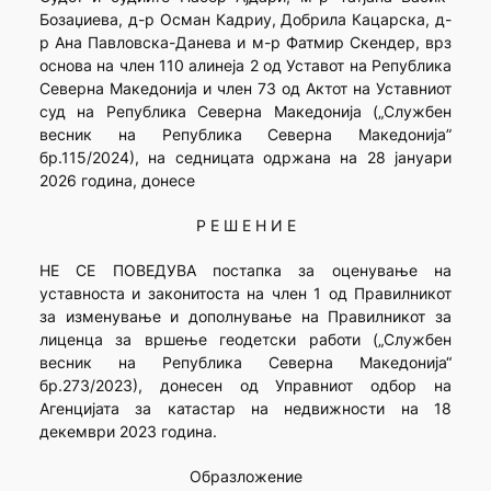
Бозаџиева, д-р Осман Кадриу, Добрила Кацарска, д-
р Ана Павловска-Данева и м-р Фатмир Скендер, врз
основа на член 110 алинеја 2 од Уставот на Република
Северна Македонија и член 73 од Актот на Уставниот
суд на Република Северна Македонија („Службен
весник на Република Северна Македонија”
бр.115/2024), на седницата одржана на 28 јануари
2026 година, донесе
Р Е Ш Е Н И Е
НЕ СЕ ПОВЕДУВА постапка за оценување на
уставноста и законитоста на член 1 од Правилникот
за изменување и дополнување на Правилникот за
лиценца за вршење геодетски работи („Службен
весник на Република Северна Македонија“
бр.273/2023), донесен од Управниот одбор на
Агенцијата за катастар на недвижности на 18
декември 2023 година.
Образложение