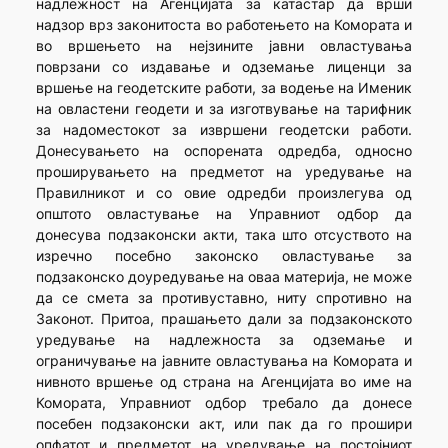
надлежност на Агенцијата за катастар да врши
надзор врз законитоста во работењето на Комората и
во вршењето на нејзините јавни овластувања
поврзани со издавање и одземање лиценци за
вршење на геодетските работи, за водење на Именик
на овластени геодети и за изготвување на тарифник
за надоместокот за извршени геодетски работи.
Донесувањето на оспорената одредба, односно
проширувањето на предметот на уредување на
Правилникот и со овие одредби произлегува од
општото овластување на Управниот одбор да
донесува подзаконски акти, така што отсуството на
изречно посебно законско овластување за
подзаконско доуредување на оваа материја, не може
да се смета за противуставно, ниту спротивно на
Законот. Притоа, прашањето дали за подзаконското
уредување на надлежноста за одземање и
ограничување на јавните овластувања на Комората и
нивното вршење од страна на Агенцијата во име на
Комората, Управниот одбор требало да донесе
посебен подзаконски акт, или пак да го прошири
опфатот и предметот на уредување на постојниот