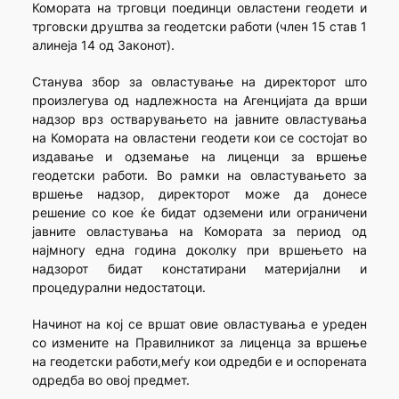
Комората на трговци поединци овластени геодети и
трговски друштва за геодетски работи (член 15 став 1
алинеја 14 од Законот).
Станува збор за овластување на директорот што
произлегува од надлежноста на Агенцијата да врши
надзор врз остварувањето на јавните овластувања
на Комората на овластени геодети кои се состојат во
издавање и одземање на лиценци за вршење
геодетски работи. Во рамки на овластувањето за
вршење надзор, директорот може да донесе
решение со кое ќе бидат одземени или ограничени
јавните овластувања на Комората за период од
најмногу една година доколку при вршењето на
надзорот бидат констатирани материјални и
процедурални недостатоци.
Начинот на кој се вршат овие овластувања е уреден
со измените на Правилникот за лиценца за вршење
на геодетски работи,меѓу кои одредби е и оспорената
одредба во овој предмет.