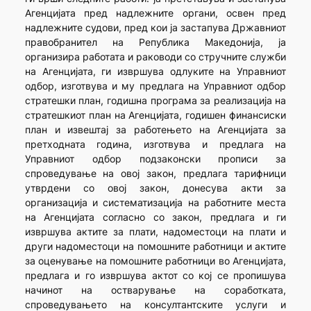
Агенцијата пред надлежните органи, освен пред
надлежните судови, пред кои ја застапува Државниот
правобранител на Република Македонија, ја
организира работата и раководи со стручните служби
на Агенцијата, ги извршува одлуките на Управниот
одбор, изготвува и му предлага на Управниот одбор
стратешки план, годишна програма за реализација на
стратешкиот план на Агенцијата, годишен финансиски
план и извештај за работењето на Агенцијата за
претходната година, изготвува и предлага на
Управниот одбор подзаконски прописи за
спроведување на овој закон, предлага тарифници
утврдени со овој закон, донесува акти за
организација и систематизација на работните места
на Агенцијата согласно со закон, предлага и ги
извршува актите за плати, надоместоци на плати и
други надоместоци на помошните работници и актите
за оценување на помошните работници во Агенцијата,
предлага и го извршува актот со кој се пропишува
начинот на остварување на соработката,
спроведувањето на консултантските услуги и