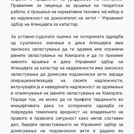
Правилник за лиценца за вршење на геодетски
работи, е прашање на нормативна техника чиј избор е
во надлежност на доносителот на актот – Управниот
одбор на Агенцијата за катастар.
За уставно-судската оценка на оспорената одредба
од суштинско значење е дека Агенцијата има
законско овластување да ги одземе или ограничи
јавните овластувања на Комората и да го преземе
нивното вршење и дека Управниот одбор на
Агенцијата за катастар на недвижности има законско
овластување да донесува подзаконски акти заради
операционализација на своите надлежности,
вклучувајќи ја и наведената надлежност за одземање
и оганичување на јавните овластувања на Комората.
Поради тоа, не може да се прифати тврдењето во
иницијативата дека со оспорената одредба се
повредува темелната вредност на владеењето на
правото и правната сигурност како негов составен
дел, бидејќи овластувањето на Управниот одбор за
донесување на подзаконски акти е дадено во