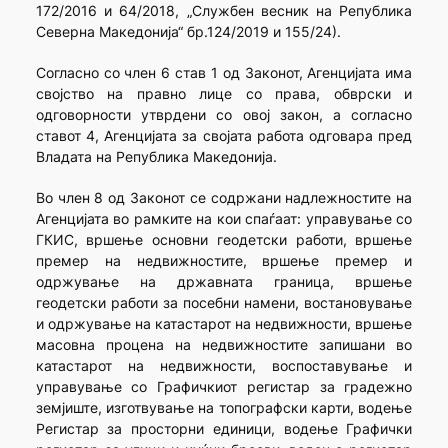
172/2016 и 64/2018, „Службен весник на Република
Северна Македонија“ бр.124/2019 и 155/24).
Согласно со член 6 став 1 од Законот, Агенцијата има
својство на правно лице со права, обврски и
одговорности утврдени со овој закон, а согласно
ставот 4, Агенцијата за својата работа одговара пред
Владата на Република Македонија.
Во член 8 од Законот се содржани надлежностите на
Агенцијата во рамките на кои спаѓаат: управување со
ГКИС, вршење основни геодетски работи, вршење
премер на недвижностите, вршење премер и
одржување на државната граница, вршење
геодетски работи за посебни намени, востановување
и одржување на катастарот на недвижности, вршење
масовна процена на недвижностите запишани во
катастарот на недвижности, воспоставување и
управување со Графичкиот регистар за градежно
земјиште, изготвување на топографски карти, водење
Регистар за просторни единици, водење Графички