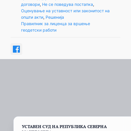
договори
, 
Не се поведува постапка
, 
Оценување на уставност или законитост на
општи акти
, 
Решенија
Правилник за лиценца за вршење
геодетски работи
УСТАВЕН СУД НА РЕПУБЛИКА СЕВЕРНА