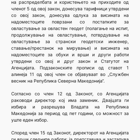
на распределбата и користењето на приходите од
членот 5 од овој закон, донесува тарифници утврдени
со овој закон, донесува одлука за висината на
надоместоците поврзани со постапките за
овластување за овластен геодет (полагање на испит,
продолжување на овластување, потврдување на
овластување за странски геодетски инженер,
ставање/престанок на мирување) и висината на
надоместоците за обуки и врши и други работи
утврдени со овој и друг закон и Статутот на
Агенцијата. Подзаконските прописи од ставот 1
алинеја 11 од овој член се објавуваат во „Службен
весник на Република Северна Македонија“.
Согласно со член 12 од Законот, со Агенцијата
раководи директор кој има заменик. Двајцата ги
избира и разрешува Владата на Република
Македонија за период од пет години, со можност за
уште еден избор.
Според член 15 од Законот, директорот на Агенцијата
ги врши следните работи: ја претставува и застапува