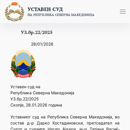
Skip
УСТАВЕН СУД
to
НА РЕПУБЛИКА СЕВЕРНА МАКЕДОНИЈА
content
УЗ.бр.22/2025
28/01/2026
Уставен суд на
Република Северна Македонија
УЗ.бр.22/2025
Скопје, 28.01.2026 година
Уставниот суд на Република Северна Македонија, во
состав д-р Дарко Костадиновски, претседател на
Судот и судиите Насер Ајдари, м-р Татјана Васиќ-