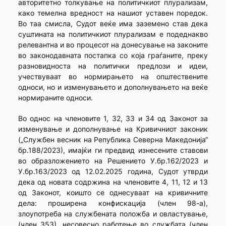
авторитетно толкување на политичкиот плурализам,
како темелна вредност на нашиот уставен поредок.
Во таа смисла, Судот веќе има заземено став дека
суштината на политичкиот плурализам е подеднакво
релевантна и во процесот на донесување на законите
во законодавната постапка со која граѓаните, преку
разновидноста на политички предлози и идеи,
учествуваат во нормирањето на општествените
односи, но и изменувањето и дополнувањето на веќе
нормираните односи.
Во однос на членовите 1, 32, 33 и 34 од Законот за
изменување и дополнување на Кривичниот законик
(„Службен весник на Република Северна Македонија“
бр.188/2023), имајќи ги предвид изнесените ставови
во образложението на Решението У.бр.162/2023 и
У.бр.163/2023 од 12.02.2025 година, Судот утврди
дека од новата содржина на членовите 4, 11, 12 и 13
од Законот, коишто се однесуваат на кривичните
дела: проширена конфискација (член 98-а),
злоупотреба на службената положба и овластување,
(член 353), несовесно работење во службата (член