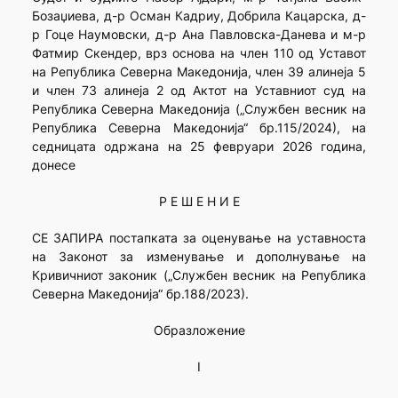
Бозаџиева, д-р Осман Кадриу, Добрила Кацарска, д-
р Гоце Наумовски, д-р Ана Павловска-Данева и м-р
Фатмир Скендер, врз основа на член 110 од Уставот
на Република Северна Македонија, член 39 алинеја 5
и член 73 алинеја 2 од Актот на Уставниот суд на
Република Северна Македонија („Службен весник на
Република Северна Македонија“ бр.115/2024), на
седницата одржана на 25 февруари 2026 година,
донесе
Р Е Ш Е Н И Е
СЕ ЗАПИРА постапката за оценување на уставноста
на Законот за изменување и дополнување на
Кривичниот законик („Службен весник на Република
Северна Македонија“ бр.188/2023).
Образложение
I