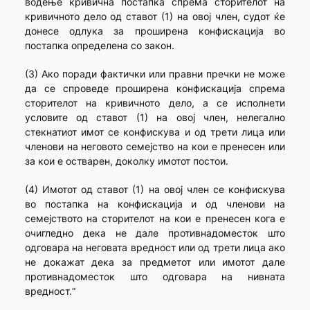
водење кривична постапка спрема сторителот на
кривичното дело од ставот (1) на овој член, судот ќе
донесе одлука за проширена конфискација во
постапка определена со закон.
(3) Ако поради фактички или правни пречки не може
да се спроведе проширена конфискација спрема
сторителот на кривичното дело, а се исполнети
условите од ставот (1) на овој член, нелегално
стекнатиот имот се конфискува и од трети лица или
членови на неговото семејство на кои е пренесен или
за кои е остварен, доколку имотот постои.
(4) Имотот од ставот (1) на овој член се конфискува
во постапка на конфискација и од членови на
семејството на сторителот на кои е пренесен кога е
очигледно дека не дале противнадоместок што
одговара на неговата вредност или од трети лица ако
не докажат дека за предметот или имотот дале
противнадоместок што одговара на нивната
вредност.“