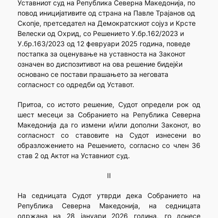
Уставниот суд на Република Северна Македонија, по
повод иницијативите од страна на Павле Трајанов од
Скопје, претседател на Демократскиот сојуз и Крсте
Велески од Охрид, со Решението У.бр.162/2023 и
У.бр.163/2023 од 12 февруари 2025 година, поведе
постапка за оценување на уставноста на Законот
означен во диспозитивот на ова решение бидејќи
основано се постави прашањето за неговата
согласност со одредби од Уставот.
Притоа, со истото решение, Судот определи рок од
шест месеци за Собранието на Република Северна
Македонија да го измени и/или дополни Законот, во
согласност со ставовите на Судот изнесени во
образложението на Решението, согласно со член 36
став 2 од Актот на Уставниот суд.
II
На седницата Судот утврди дека Собранието на
Република Северна Македонија, на седницата
одржана на 28 јaнуари 2026 година, го донесе