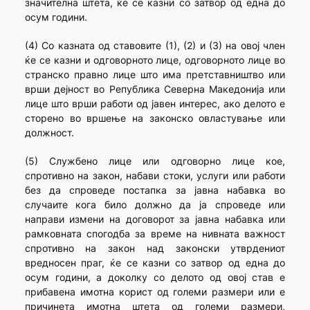
значителна штета, ќе се казни со затвор од една до
осум години.
(4) Со казната од ставовите (1), (2) и (3) на овој член
ќе се казни и одговорното лице, одговорното лице во
странско правно лице што има претставништво или
врши дејност во Република Северна Македонија или
лице што врши работи од јавен интерес, ако делото е
сторено во вршење на законско овластување или
должност.
(5) Службено лице или одговорно лице кое,
спротивно на закон, набави стоки, услуги или работи
без да спроведе постапка за јавна набавка во
случаите кога било должно да ја спроведе или
направи измени на договорот за јавна набавка или
рамковната спогодба за време на нивната важност
спротивно на закон над законски утврдениот
вредносен праг, ќе се казни со затвор од една до
осум години, а доколку со делото од овој став е
прибавена имотна корист од големи размери или е
причинета имотна штета од големи размери,