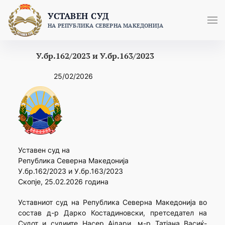
Skip
УСТАВЕН СУД
to
НА РЕПУБЛИКА СЕВЕРНА МАКЕДОНИЈА
content
У.бр.162/2023 и У.бр.163/2023
25/02/2026
Уставен суд на
Република Северна Македонија
У.бр.162/2023 и У.бр.163/2023
Скопје, 25.02.2026 година
Уставниот суд на Република Северна Македонија во
состав д-р Дарко Костадиновски, претседател на
Судот и судиите Насер Ајдари, м-р Татјана Васиќ-