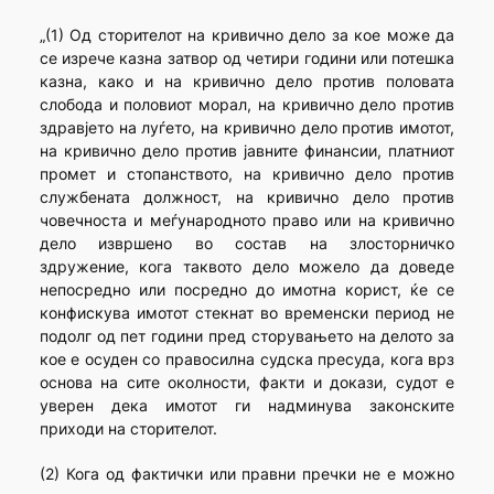
„(1) Од сторителот на кривично дело за кое може да
се изрече казна затвор од четири години или потешка
казна, како и на кривично дело против половата
слобода и половиот морал, на кривично дело против
здравјето на луѓето, на кривично дело против имотот,
на кривично дело против јавните финансии, платниот
промет и стопанството, на кривично дело против
службената должност, на кривично дело против
човечноста и меѓународното право или на кривично
дело извршено во состав на злосторничко
здружение, кога таквото дело можело да доведе
непосредно или посредно до имотна корист, ќе се
конфискува имотот стекнат во временски период не
подолг од пет години пред сторувањето на делото за
кое е осуден со правосилна судска пресуда, кога врз
основа на сите околности, факти и докази, судот е
уверен дека имотот ги надминува законските
приходи на сторителот.
(2) Кога од фактички или правни пречки не е можно