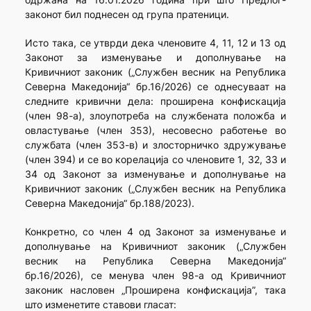
законот бил поднесен од група пратеници.
Исто така, се утврди дека членовите 4, 11, 12 и 13 од
Законот за изменување и дополнување на
Кривичниот законик („Службен весник на Република
Северна Македонија“ бр.16/2026) се однесуваат на
следните кривични дела: проширена конфискација
(член 98-а), злоупотреба на службената положба и
овластување (член 353), несовесно работење во
службата (член 353-в) и злосторничко здружување
(член 394) и се во корелација со членовите 1, 32, 33 и
34 од Законот за изменување и дополнување на
Кривичниот законик („Службен весник на Република
Северна Македонија“ бр.188/2023).
Конкретно, со член 4 од Законот за изменување и
дополнување на Кривичниот законик („Службен
весник на Република Северна Македонија“
бр.16/2026), се менува член 98-а од Кривичниот
законик насловен „Проширена конфискација”, така
што изменетите ставови гласат: