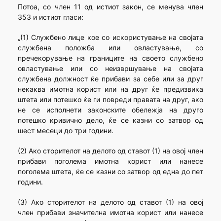
Потоа, со член 11 од истиот закон, се менува член
353 и истиот гласи:
„(1) Службено лице кое со искористување на својата
службена положба или овластување, со
пречекорување на границите на своето службено
овластување или со неизвршување на својата
службена должност ќе прибави за себе или за друг
некаква имотна корист или на друг ќе предизвика
штета или потешко ќе ги повреди правата на друг, ако
не се исполнети законските обележја на друго
потешко кривично дело, ќе се казни со затвор од
шест месеци до три години.
(2) Ако сторителот на делото од ставот (1) на овој член
прибави поголема имотна корист или нанесе
поголема штета, ќе се казни со затвор од една до пет
години.
(3) Ако сторителот на делото од ставот (1) на овој
член прибави значителна имотна корист или нанесе