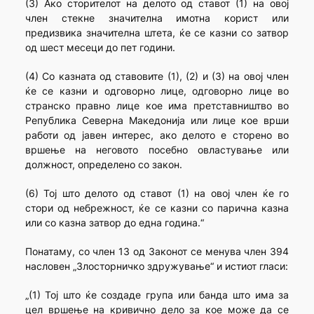
(3) Ако сторителот на делото од ставот (1) на овој
член стекне значителна имотна корист или
предизвика значителна штета, ќе се казни со затвор
од шест месеци до пет години.
(4) Со казната од ставовите (1), (2) и (3) на овој член
ќе се казни и одговорно лице, одговорно лице во
странско правно лице кое има претставништво во
Република Северна Македонија или лице кое врши
работи од јавен интерес, ако делото е сторено во
вршење на неговото посебно овластување или
должност, определено со закон.
(6) Тој што делото од ставот (1) на овој член ќе го
стори од небрежност, ќе се казни со парична казна
или со казна затвор до една година.“
Понатаму, со член 13 од Законот се менува член 394
насловен „Злосторничко здружување“ и истиот гласи:
„(1) Тој што ќе создаде група или банда што има за
цел вршење на кривично дело за кое може да се