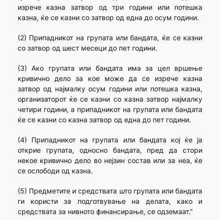
изрече казна затвор од три години или потешка
казна, ќе се казни со затвор од една до осум години.
(2) Припадникот на групата или бандата, ќе се казни
со затвор од шест месеци до пет години.
(3) Ако групата или бандата има за цел вршење
кривично дело за кое може да се изрече казна
затвор од најмалку осум години или потешка казна,
организаторот ќе се казни со казна затвор најмалку
четири години, а припадникот на групата или бандата
ќе се казни со казна затвор од една до пет години.
(4) Припадникот на групата или бандата кој ќе ја
открие групата, односно бандата, пред да стори
некое кривично дело во нејзин состав или за неа, ќе
се ослободи од казна.
(5) Предметите и средствата што групата или бандата
ги користи за подготвување на делата, како и
средствата за нивното финансирање, се одземаат.”