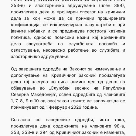
353-в) и злосторничко здружување (член 394),
произлегува дека е проширен опсегот на кривични
дела за кои може да се примени проширената
конфискација, се инкриминираат злоупотребите при
јавните набавки и се предвидува построга казнена
политика, односно повисоки казни кај кривичните
дела злоупотреба на службената положба и
овластување, несовесно работење во службата и
злосторничко здружување.
Од завршната одредба на Законот за изменување и
дополнување на Кривичниот законик произлегува
дека тој влегува во сила осмиот ден од денот на
објавување во „Службен весник на Република
Северна Македонија“, освен одредбите од членовите
1, 7, 8, 9 и 10 од овој закон коишто ќе започнат да се
применуваат од 1 февруари 2026 година.
Согласно со наведените одредби, исто така,
произлегува дека содржината на членовите 98-а,
353, 353-в и 394 од Кривичниот законик е изменета,