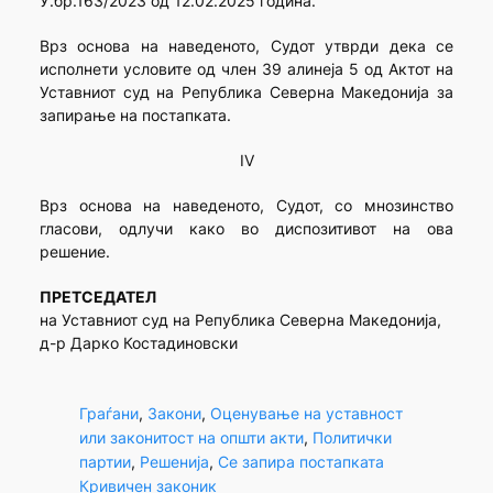
У.бр.163/2023 од 12.02.2025 година.
Врз основа на наведеното, Судот утврди дека се
исполнети условите од член 39 алинеја 5 од Актот на
Уставниот суд на Република Северна Македонија за
запирање на постапката.
IV
Врз основа на наведеното, Судот, со мнозинство
гласови, одлучи како во диспозитивот на ова
решение.
ПРЕТСЕДАТЕЛ
на Уставниот суд на Република Северна Македонија,
д-р Дарко Костадиновски
Граѓани
, 
Закони
, 
Оценување на уставност
или законитост на општи акти
, 
Политички
партии
, 
Решенија
, 
Се запира постапката
Кривичен законик