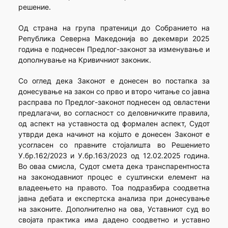
решение.
Oд страна на група пратеници до Собранието на
Република Северна Македонија во декември 2025
година е поднесен Предлог-законот за изменување и
дополнување на Кривичниот законик.
Со оглед дека Законот е донесен во постапка за
донесување на закон со прво и второ читање со јавна
расправа по Предлог-законот поднесен од овластени
предлагачи, во согласност со деловничките правила,
од аспект на уставноста од формален аспект, Судот
утврди дека начинот на којшто е донесен Законот е
усогласен со правните стојалишта во Решението
У.бр.162/2023 и У.бр.163/2023 од 12.02.2025 година.
Во оваа смисла, Судот смета дека транспарентноста
на законодавниот процес е суштински елемент на
владеењето на правото. Тоа подразбира соодветна
јавна дебата и експертска анализа при донесување
на законите. Дополнително на ова, Уставниот суд во
својата практика има дадено соодветно и уставно