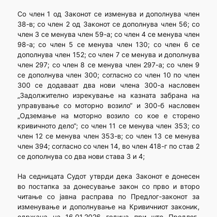
Со член 1 од Законот се изменува и дополнува член
38-в; со член 2 од Законот се дополнува член 56; со
член 3 се менува член 59-а; со член 4 се менува член
98-а; со член 5 се менува член 130; со член 6 се
дополнува член 152; со член 7 се менува и дополнува
член 297; со член 8 се менува член 297-а; со член 9
се дополнува член 300; согласно со член 10 по член
300 се додаваат два нови члена 300-а насловен
„Задолжително изрекување на казната забрана на
управување со моторно возило“ и 300-б насловен
„Одземање на моторно возило со кое е сторено
кривичното дело“; со член 11 се менува член 353; со
член 12 се менува член 353-в; со член 13 се менува
член 394; согласно со член 14, во член 418-г по став 2
се дополнува со два нови става 3 и 4;
На седницата Судот утврди дека Законот е донесен
во постапка за донесување закон со прво и второ
читање со јавна расправа по Предлог-законот за
изменување и дополнување на Кривичниот законик,
одржана на 16.01.2026 година при што Предлог-