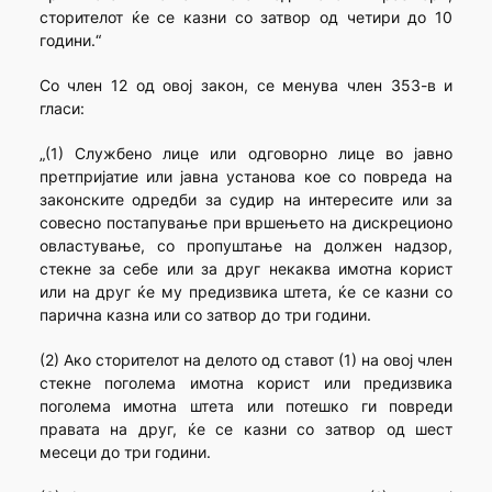
сторителот ќе се казни со затвор од четири до 10
години.“
Со член 12 од овој закон, се менува член 353-в и
гласи:
„(1) Службено лице или одговорно лице во јавно
претпријатие или јавна установа кое со повреда на
законските одредби за судир на интересите или за
совесно постапување при вршењето на дискреционо
овластување, со пропуштање на должен надзор,
стекне за себе или за друг некаква имотна корист
или на друг ќе му предизвика штета, ќе се казни со
парична казна или со затвор до три години.
(2) Ако сторителот на делото од ставот (1) на овој член
стекне поголема имотна корист или предизвика
поголема имотна штета или потешко ги повреди
правата на друг, ќе се казни со затвор од шест
месеци до три години.