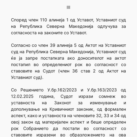
III
Според член 110 алинеја 1 од Уставот, Уставниот суд
на Република Северна Македонија одлучува за
согласноста на законите со Уставот.
Согласно со член 39 алинеја 5 од Актот на Уставниот
суд на Република Северна Македонија, Уставниот суд
ќе ја запре постапката ако доносителот на актот
постапил во определениот рок во согласност со
ставовите на Судот (член 36 став 2 од Актот на
Уставниот суд).
Со Решението У.бр.162/2023 и У.бр.163/2023 од
12.02.2025 година, Судот изрази сомнеж во
уставноста на Законот за изменување и
дополнување на Кривичниот законик, од формален
аспект, како и уставноста на членовите 32, 33 и 34 од
овој закон од материјален аспект и беше определен
рок Собранието да постапи во согласност со
ставовите изразени во образложението на ова