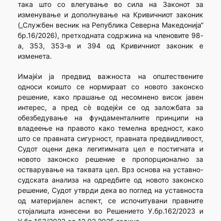
така што со влегување во сила на Законот за
изменување и дополнување на Кривичниот законик
(„Службен весник на Република Северна Македонија“
бр.16/2026), претходната содржина на членовите 98-
а, 353, 353-в и 394 од Кривичниот законик е
изменета.
Имајќи ја предвид важноста на општествените
односи коишто се нормираат со новото законско
решение, како прашање од несомнено висок јавен
интерес, а пред сè водејќи се од заложбата за
обезбедување на фундаменталните принципи на
владеење на правото како темелна вредност, како
што се правната сигурност, правната предвидливост,
Судот оцени дека легитимната цел е постигната и
новото законско решение е пропорционално за
остварување на таквата цел. Врз основа на уставно-
судската анализа на одредбите од новото законско
решение, Судот утврди дека во поглед на уставноста
од материјален аспект, се испочитувани правните
стојалишта изнесени во Решението У.бр.162/2023 и