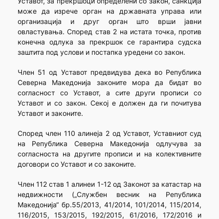
Уставот, за прекршоци определени со закон, санкција
може да изрече орган на државната управа или
организација и друг орган што врши јавни
овластувања. Според став 2 на истата точка, против
конечна одлука за прекршок се гарантира судска
заштита под услови и постапка уредени со закон.
Член 51 од Уставот предвидува дека во Република
Северна Македонија законите мора да бидат во
согласност со Уставот, а сите други прописи со
Уставот и со закон. Секој е должен да ги почитува
Уставот и законите.
Според член 110 алинеја 2 од Уставот, Уставниот суд
на Република Северна Македонија одлучува за
согласноста на другите прописи и на колективните
договори со Уставот и со законите.
Член 112 став 1 алинеи 1-12 од Законот за катастар на
недвижности („Службен весник на Република
Македонија“ бр.55/2013, 41/2014, 101/2014, 115/2014,
116/2015, 153/2015, 192/2015, 61/2016, 172/2016 и