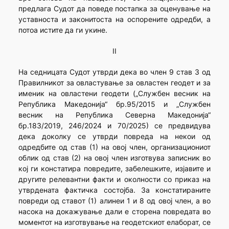
предлага Судот да поведе постапка за оценување на
уставноста и законитоста на оспорените одредби, а
потоа истите да ги укине.
II
На седницата Судот утврди дека во член 9 став 3 од
Правилникот за овластување за овластен геодет и за
именик на овластени геодети („Службен весник на
Република Македонија“ бр.95/2015 и „Службен
весник на Република Северна Македонија“
бр.183/2019, 246/2024 и 70/2025) се предвидува
дека доколку се утврди повреда на некои од
одредбите од став (1) на овој член, организациониот
облик од став (2) на овој член изготвува записник во
кој ги констатира повредите, забелешките, изјавите и
другите релевантни факти и околности со приказ на
утврдената фактичка состојба. За констатираните
повреди од ставoт (1) алинеи 1 и 8 од овој член, а во
насока на докажување дали е сторена повредата во
моментот на изготвување на геодетскиот елаборат, се