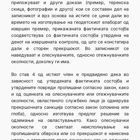
приложуваат и други докази (премер, теренска
скица, фотографии и друго) кои се составен дел на
записникот и врз основа на истите се цени дали во
времето на изготвување на геодетскиот елаборат од
извршен премер, прикажаната фактичката состојба
соодветствува со фактичката состојба утврдена на
денот на извршената контрола, од што се констатира
дали е сторен прекршокот. Во записникот се
наведуваат и олеснувачките, односно отежнувачките
околности, доколку ги има.
Во став 4 од истиот член е предвидено дека во
зависност од утврдената фактичката состојба и
утврдените повреди пропишани согласно закон, како
и од оценката на олеснувачките или отежнувачките
околности, овластеното службено лице ја одмерува
прекршочната санкција согласно закон (опомена или
глоба), односно изготвува предлог решение за
одземање на овластувањето. Како олеснувачки
околности се сметаат неисполнување на
пропишаната обврска или со прекршокот е нанесена
штета, а сторителот пред донесувањето на одлуката