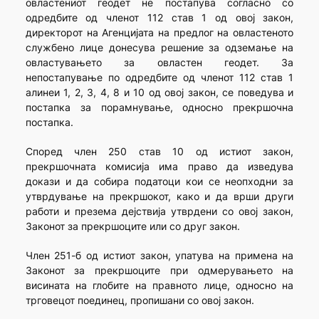
овластениот геодет не постапува согласно со
одредбите од членот 112 став 1 од овој закон,
директорот на Агенцијата на предлог на овластеното
службено лице донесува решение за одземање на
овластувањето за овластен геодет. За
непостапување по одредбите од членот 112 став 1
алинеи 1, 2, 3, 4, 8 и 10 од овој закон, се поведува и
постапка за порамнување, односно прекршочна
постапка.
Според член 250 став 10 од истиот закон,
прекршочната комисија има право да изведува
докази и да собира податоци кои се неопходни за
утврдување на прекршокот, како и да врши други
работи и презема дејствија утврдени со овој закон,
Законот за прекршоците или со друг закон.
Член 251-б од истиот закон, упатува на примена на
Законот за прекршоците при одмерувањето на
висината на глобите на правното лице, односно на
трговецот поединец, пропишани со овој закон.