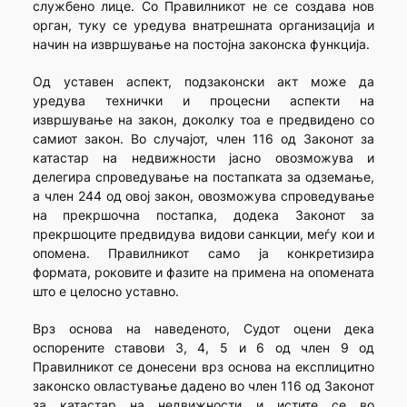
службено лице. Со Правилникот не се создава нов
орган, туку се уредува внатрешната организација и
начин на извршување на постојна законска функција.
Од уставен аспект, подзаконски акт може да
уредува технички и процесни аспекти на
извршување на закон, доколку тоа е предвидено со
самиот закон. Во случајот, член 116 од Законот за
катастар на недвижности јасно овозможува и
делегира спроведување на постапката за одземање,
а член 244 од овој закон, овозможува спроведување
на прекршочна постапка, додека Законот за
прекршоците предвидува видови санкции, меѓу кои и
опомена. Правилникот само ја конкретизира
формата, роковите и фазите на примена на опомената
што е целосно уставно.
Врз основа на наведеното, Судот оцени дека
оспорените ставови 3, 4, 5 и 6 од член 9 од
Правилникот се донесени врз основа на експлицитно
законско овластување дадено во член 116 од Законот
за катастар на недвижности и истите се во