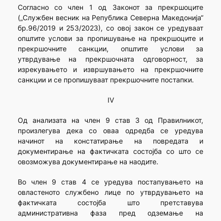
Согласно со член 1 од Законот за прекршоците
(„Службен весник на Република Северна Македонија“
бр.96/2019 и 253/2023), со овој закон се уредуваат
општите услови за пропишување на прекршоците и
прекршочните санкции, општите услови за
утврдување на прекршочната одговорност, за
изрекувањето и извршувањето на прекршочните
санкции и се пропишуваат прекршочните постапки.
IV
Од анализата на член 9 став 3 од Правилникот,
произлегува дека со оваа одредба се уредува
начинот на констатирање на повредата и
документирање на фактичката состојба со што се
овозможува документирање на наодите.
Во член 9 став 4 се уредува постапувањето на
овластеното службено лице по утврдувањето на
фактичката состојба што претставува
административна фаза пред одземање на