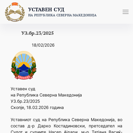
Skip
УСТАВЕН СУД
to
НА РЕПУБЛИКА СЕВЕРНА МАКЕДОНИЈА
content
УЗ.бр.23/2025
18/02/2026
Уставен суд
на Република Северна Македонија
УЗ.бр.23/2025
Скопје, 18.02.2026 година
Уставниот суд на Република Северна Македонија, во
состав д-р Дарко Костадиновски, претседател на
Судот и судиите Насер Ајдари, м-р Татјана Васиќ-