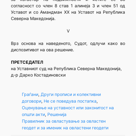
согласност со член 8 став 1 алинеја 3 и член 51 од
Уставот и со Амандман XX на Уставот на Република
Северна Македонија.
V
Врз основа на наведеното, Судот, одлучи како во
диспозитивот на ова решение.
ПРЕТСЕДАТЕЛ
на Уставниот суд на Република Северна Македонија,
д-р Дарко Костадиновски
Граѓани
, 
Други прописи и колективни
договори
, 
Не се поведува постапка
, 
Оценување на уставност или законитост на
општи акти
, 
Решенија
Правилник за овластување за овластен
геодет и за именик на овластени геодети