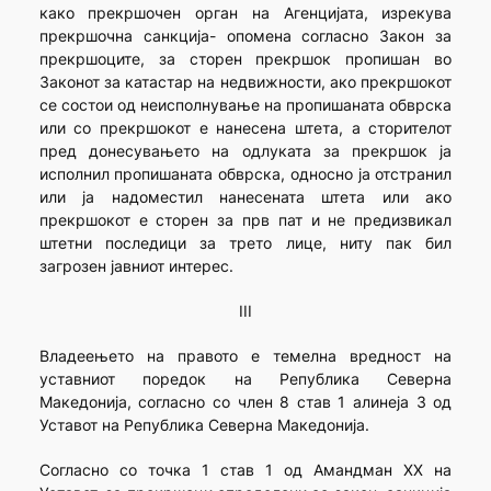
како прекршочен орган на Агенцијата, изрекува
прекршочна санкција- опомена согласно Закон за
прекршоците, за сторен прекршок пропишан во
Законот за катастар на недвижности, ако прекршокот
се состои од неисполнување на пропишаната обврска
или со прекршокот е нанесена штета, а сторителот
пред донесувањето на одлуката за прекршок ја
исполнил пропишаната обврска, односно ја отстранил
или ја надоместил нанесената штета или ако
прекршокот е сторен за прв пат и не предизвикал
штетни последици за трето лице, ниту пак бил
загрозен јавниот интерес.
III
Владеењето на правото е темелна вредност на
уставниот поредок на Република Северна
Македонија, согласно со член 8 став 1 алинеја 3 од
Уставот на Република Северна Македонија.
Согласно со точка 1 став 1 од Амандман XX на