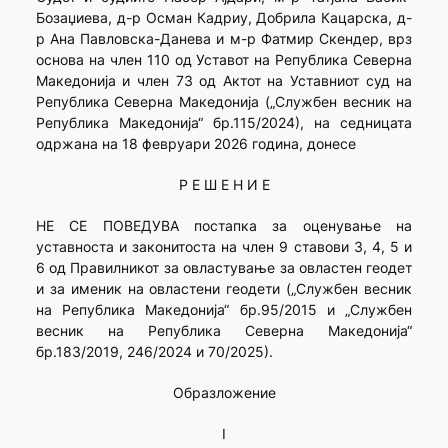
Бозаџиева, д-р Осман Кадриу, Добрила Кацарска, д-
р Ана Павловска-Данева и м-р Фатмир Скендер, врз
основа на член 110 од Уставот на Република Северна
Македонија и член 73 од Aктот на Уставниот суд на
Република Северна Македонија („Службен весник на
Република Македонија“ бр.115/2024), на седницата
одржана на 18 февруари 2026 година, донесе
Р Е Ш Е Н И Е
НЕ СЕ ПОВЕДУВА постапка за оценување на
уставноста и законитоста на член 9 ставови 3, 4, 5 и
6 од Правилникот за овластување за овластен геодет
и за именик на овластени геодети („Службен весник
на Република Македонија“ бр.95/2015 и „Службен
весник на Република Северна Македонија“
бр.183/2019, 246/2024 и 70/2025).
Образложение
I