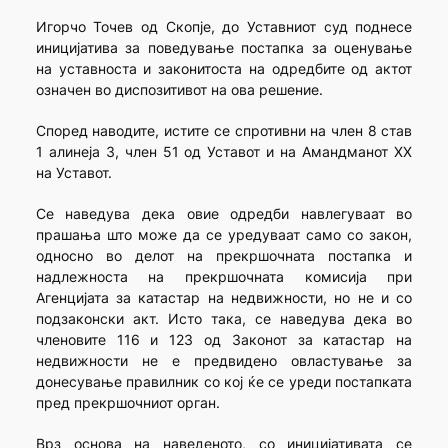
Игорчо Точев од Скопје, до Уставниот суд поднесе
иницијатива за поведување постапка за оценување
на уставноста и законитоста на одредбите од актот
означен во диспозитивот на ова решение.
Според наводите, истите се спротивни на член 8 став
1 алинеја 3, член 51 од Уставот и на Амандманот XX
на Уставот.
Се наведува дека овие одредби навлегуваат во
прашања што може да се уредуваат само со закон,
односно во делот на прекршочната постапка и
надлежноста на прекршочната комисија при
Агенцијата за катастар на недвижности, но не и со
подзаконски акт. Исто така, се наведува дека во
членовите 116 и 123 од Законот за катастар на
недвижности не е предвидено овластување за
донесување правилник со кој ќе се уреди постапката
пред прекршочниот орган.
Врз основа на наведеното, со иницијативата се