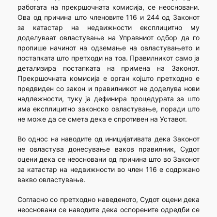
работата на прекршочната комисија, се неосновани.
Ова од причина што членовите 116 и 244 од Законот
за катастар на недвижности експлицитно му
доделуваат овластување на Управниот одбор да го
пропише начинот на одземање на овластувањето и
постапката што претходи на тоа. Правилникот само ја
детализира постапката на примена на Законот.
Прекршочната комисија е орган којшто претходно е
предвиден со закон и правилникот не доделува нови
надлежности, туку ја дефинира процедурата за што
има експлицитно законско овластување, поради што
не може да се смета дека е спротивен на Уставот.
Во однос на наводите од иницијативата дека Законот
не овластува донесување ваков правилник, Судот
оцени дека се неосновани од причина што во Законот
за катастар на недвижности во член 116 е содржано
вакво овластување.
Согласно со претходно наведеното, Судот оцени дека
неосновани се наводите дека оспорените одредби се