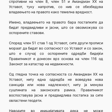
спротивни на член 8, член 51 и Амандман XX на
Уставот, туку напротив, со нив се обезбедува
владеењето на правото како темелна вредност.
Имено, владеењето на правото бара постапките да
бидат предвидливи и јасни, што се овозможува со
оспорените ставови.
Според член 51 став 1 од Уставот, сите други прописи
мораат да бидат во согласност со Уставот и со закон,
што е случај со оспорените одредби бидејќи
Правилникот е донесен врз основа на член 116 од
Законот за катастар на недвижности.
Од гледна точка на согласноста со Амандман XX на
Уставот, ниту една одредба не воведува нова
санкција или нова надлежност, ниту ја менува
суштината на законската рамка. Правилникот
воспоставува јасна и предвидлива постапка за сите
овластени геодети.
Наводите во иницијативата дека не може