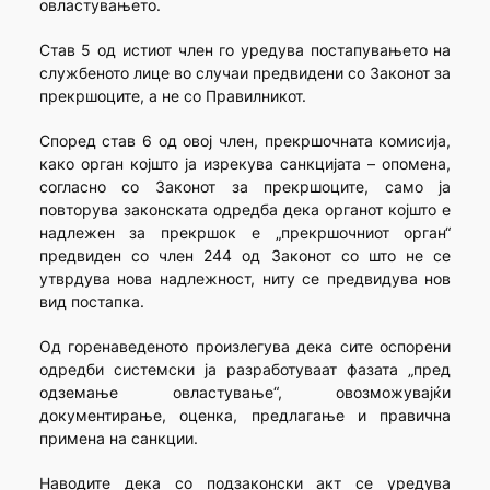
овластувањето.
Став 5 од истиот член го уредува постапувањето на
службеното лице во случаи предвидени со Законот за
прекршоците, а не со Правилникот.
Според став 6 од овој член, прекршочната комисија,
како орган којшто ја изрекува санкцијата – опомена,
согласно со Законот за прекршоците, само ја
повторува законската одредба дека органот којшто е
надлежен за прекршок е „прекршочниот орган“
предвиден со член 244 од Законот со што не се
утврдува нова надлежност, ниту се предвидува нов
вид постапка.
Од горенаведеното произлегува дека сите оспорени
одредби системски ја разработуваат фазата „пред
одземање овластување“, овозможувајќи
документирање, оценка, предлагање и правична
примена на санкции.
Наводите дека со подзаконски акт се уредува