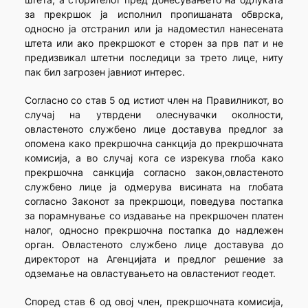
за прекршок ја исполнил пропишаната обврска,
односно ја отстранил или ја надоместил нанесената
штета или ако прекршокот е сторен за прв пат и не
предизвикал штетни последици за трето лице, ниту
пак бил загрозен јавниот интерес.
Согласно со став 5 од истиот член на Правилникот, во
случај на утврдени олеснувачки околности,
овластеното службено лице доставува предлог за
опомена како прекршочна санкција до прекршочната
комисија, а во случај кога се изрекува глоба како
прекршочна санкција согласно закон,овластеното
службено лице ја одмерува висината на глобата
согласно Законот за прекршоци, поведува постапка
за порамнување со издавање на прекршочен платен
налог, односно прекршочна постапка до надлежен
орган. Овластеното службено лице доставува до
директорот на Агенцијата и предлог решение за
одземање на овластувањето на овластениот геодет.
Според став 6 од овој член, прекршочната комисија,