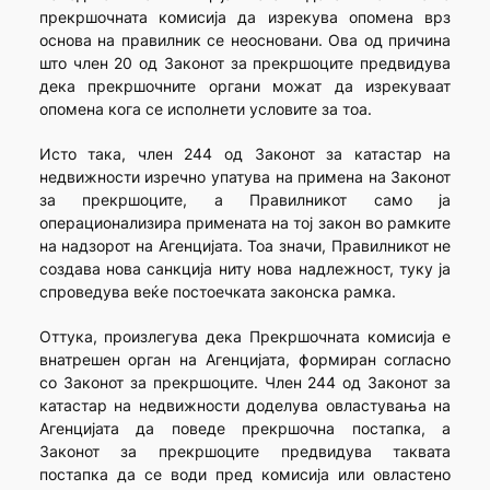
прекршочната комисија да изрекува опомена врз
основа на правилник се неосновани. Ова од причина
што член 20 од Законот за прекршоците предвидува
дека прекршочните органи можат да изрекуваат
опомена кога се исполнети условите за тоа.
Исто така, член 244 од Законот за катастар на
недвижности изречно упатува на примена на Законот
за прекршоците, а Правилникот само ја
операционализира примената на тој закон во рамките
на надзорот на Агенцијата. Тоа значи, Правилникот не
создава нова санкција ниту нова надлежност, туку ја
спроведува веќе постоечката законска рамка.
Оттука, произлегува дека Прекршочната комисија е
внатрешен орган на Агенцијата, формиран согласно
со Законот за прекршоците. Член 244 од Законот за
катастар на недвижности доделува овластувања на
Агенцијата да поведе прекршочна постапка, а
Законот за прекршоците предвидува таквата
постапка да се води пред комисија или овластено