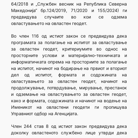
64/2018 и „Службен весник на Република Северна
Македонија“ бр.124/2019, 71/2020 и 155/2024) ги
предвидува случаите во кои се одзема
овластувањето на овластен геодет.
Во член 116 од истиот закон се предвидува дека
програмата за полагање на испитот за овластување
за овластен геодет, критериумите во однос на
просторните услови и материјално-техничката и
информатичката опрема на просториите за полагање
на испитот, начинот на бодирање на првиот и вториот
дел од испитот, формата и содржината на
овластувањето за овластен геодет, начинот на
продолжување, потврдување, мирување, престанок
и одземање на овластувањето за овластен геодет,
како и формата, содржината и начинот на водење на
Именикот на овластени геодети ги пропишува
Управниот одбор на Агенцијата.
Член 244 став 8 од истиот закон предвидува дека
доколку овластеното службено лице утврди дека