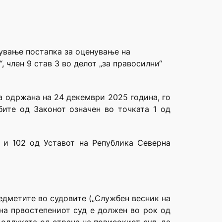
дување постапка за оценување на
“, член 9 став 3 во делот „за правосилни“
а одржана на 24 декември 2025 година, го
бите од Законот означен во точката 1 од
 и 102 од Уставот на Република Северна
едметите во судовите („Службен весник на
на првостепениот суд е должен во рок од