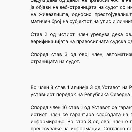
седум дена од денот на правосилноста на
ја објави на веб-страницата на судот со 
на живеалиште, односно престојувалишт
матичен број на субјектот на упис и личн
Став 2 од истиот член уредува дека ов
верификацијата на правосилната судска одл
Според став 3 од овој член, автоматиз
страницата на судот.
Во член 8 став 1 алинеја 3 од Уставот н
уставниот поредок на Република Северна 
Според член 16 став 1 од Уставот се гара
истиот член се гарантира слободата на 
информирање. Во став 3 од овој член е 
пренесување на информации. Согласно со 