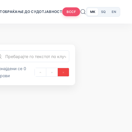
Т
ОБРАЌАЊЕ ДО СУДОТ
ЈАВНОСТ
MK
SQ
EN
BCCF
најдени се 0
орови