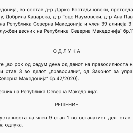
донија, во состав д-р Дарко Костадиновски, претседа
иу, Добрила Кацарска, д-р Гоце Наумовски, д-р Ана Па
 на Република Северна Македонија и член 39 алинеја 3 
лужбен весник на Република Северна Македонија“ бр.1
О Д Л У К А
те „во рок од седум дена од денот на правосилноста н
 и став 3 во делот „правосилни“, од Законот за уп
еверна Македонија“ бр.42/2020).
весник на Република Северна Македонија“.
РЕШЕНИЕ
ставноста на член 9 став 1 во останатиот дел, став 
аа одлука.