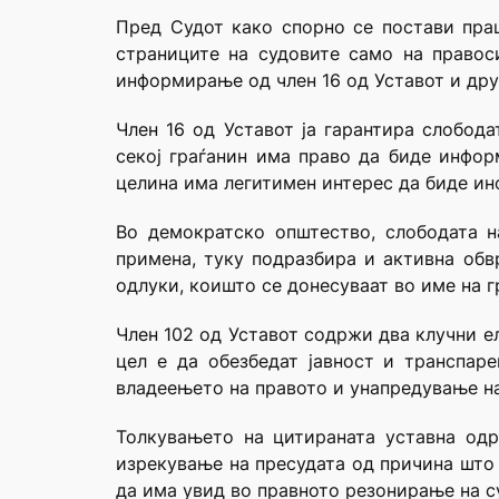
Пред Судот како спорно се постави пра
страниците на судовите само на правоси
информирање од член 16 од Уставот и дру
Член 16 од Уставот ја гарантира слобо
секој граѓанин има право да биде инфор
целина има легитимен интерес да биде ин
Во демократско општество, слободата 
примена, туку подразбира и активна обв
одлуки, коишто се донесуваат во име на г
Член 102 од Уставот содржи два клучни ел
цел е да обезбедат јавност и транспар
владеењето на правото и унапредување на
Толкувањето на цитираната уставна одр
изрекување на пресудата од причина што 
да има увид во правното резонирање на с