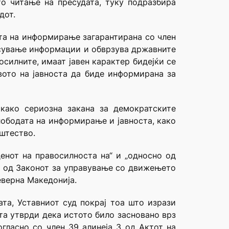
то читање на пресудата, туку подразбира
дот.
та на информирање загарантирана со член
несување информации и обврзува државните
силните, имаат јавен карактер бидејќи се
вото на јавноста да биде информирана за
 како сериозна закана за демократските
лободата на информирање и јавноста, како
штество.
денот на правосилноста на“ и „односно од
и“ од Законот за управување со движењето
еверна Македонија.
ата, Уставниот суд покрај тоа што изрази
та утврди дека истото било засновано врз
гласно со член 39 алинеја 3 од Актот на