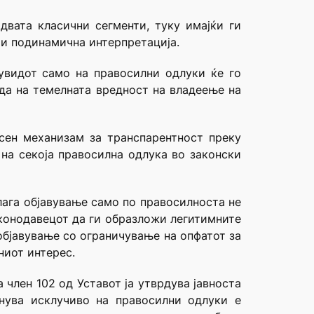
двата класични сегменти, туку имајќи ги
и подинамична интерпретација.
 увидот само на правосилни одлуки ќе го
да на темелната вредност на владеење на
асен механизам за транспарентност преку
 на секоја правосилна одлука во законски
лага објавување само по правосилноста не
аконодавецот да ги образложи легитимните
објавување со ограничување на опфатот за
ниот интерес.
член 102 од Уставот ја утврдува јавноста
енува исклучиво на правосилни одлуки е