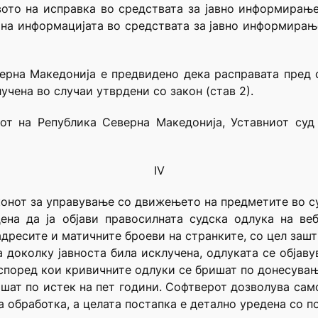
вото на исправка во средствата за јавно информирање
 на информацијата во средствата за јавно информирање
верна Македонија е предвидено дека расправата пред 
лучена во случаи утврдени со закон (став 2).
вот на Република Северна Македонија, Уставниот суд
IV
аконот за управување со движењето на предметите во с
на да ја објави правосилната судска одлука на веб
дресите и матичните броеви на странките, со цел зашт
 доколку јавноста била исклучена, одлуката се објав
,според кои кривичните одлуки се бришат по донесува
ишат по истек на пет години. Софтверот дозволува сам
 обработка, а целата постапка е детално уредена со п