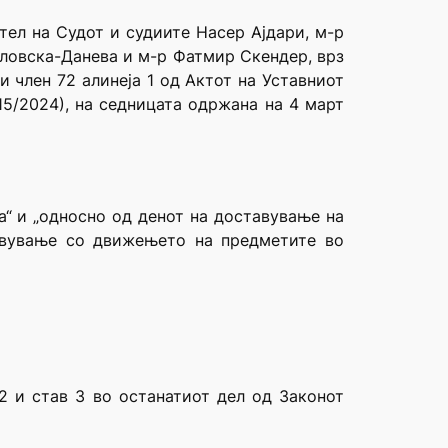
тел на Судот и судиите Насер Ајдари, м-р
вловска-Данева и м-р Фатмир Скендер, врз
и член 72 алинеја 1 од Aктот на Уставниот
15/2024), на седницата одржана на 4 март
а“ и „односно од денот на доставување на
равување со движењето на предметите во
2 и став 3 во останатиот дел од Законот