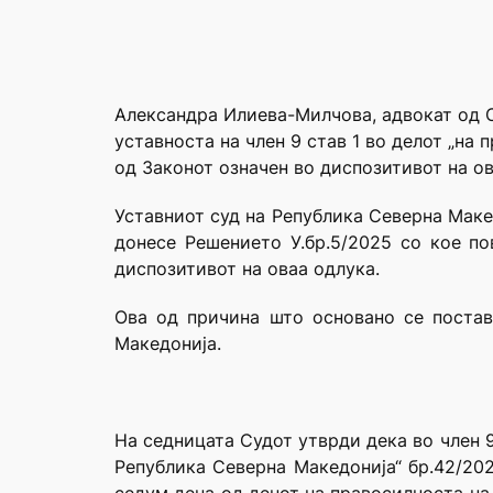
Александра Илиева-Милчова, адвокат од С
уставноста на член 9 став 1 во делот „на п
од Законот означен во диспозитивот на о
Уставниот суд на Република Северна Маке
донесе Решението У.бр.5/2025 со кое по
диспозитивот на оваа одлука.
Ова од причина што основано се постав
Македонија.
На седницата Судот утврди дека во член 
Република Северна Македонија“ бр.42/20