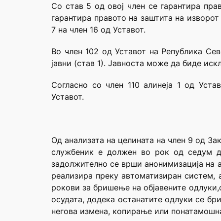
Со став 5 од овој член се гарантира пра
гарантира правото на заштита на изворот
7 на член 16 од Уставот.
Во член 102 од Уставот на Република Се
јавни (став 1). Јавноста може да биде иск
Согласно со член 110 алинеја 1 од Уста
Уставот.
Од анализата на целината на член 9 од З
службеник е должен во рок од седум де
задолжително се врши анонимизација на а
реализира преку автоматизиран систем, а
рокови за бришење на објавените одлуки
осудата, додека останатите одлуки се бр
негова измена, копирање или понатамошна