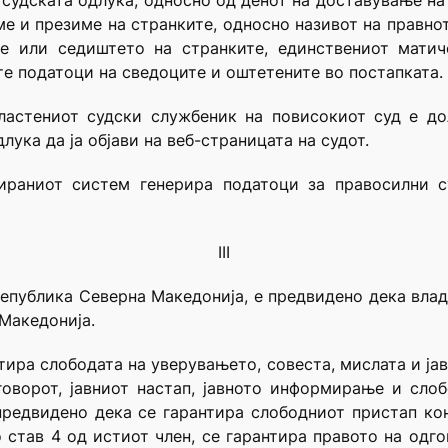
 судската одлука, односно од денот на доставување на 
име и презиме на странките, односно називот на правн
е или седиштето на странките, единствениот матич
ите податоци на сведоците и оштетените во постапката.
ластениот судски службеник на повисокиот суд е д
ука да ја објави на веб-страницата на судот.
ираниот систем генерира податоци за правосилни с
III
а Република Северна Македонија, е предвидено дека вла
Македонија.
нтира слободата на уверувањето, совеста, мислата и ја
говорот, јавниот настап, јавното информирање и сло
предвидено дека се гарантира слободниот пристап к
став 4 од истиот член, се гарантира правото на одг