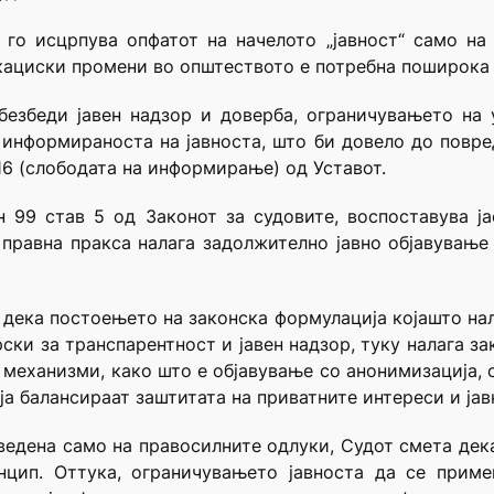
 го исцрпува опфатот на начелото „јавност“ само на 
ациски промени во општеството е потребна поширока 
безбеди јавен надзор и доверба, ограничувањето на
 информираноста на јавноста, што би довело до повре
 16 (слободата на информирање) од Уставот.
 99 став 5 од Законот за судовите, воспоставува ј
 правна пракса налага задолжително јавно објавување
а дека постоењето на законска формулација којашто на
рски за транспарентност и јавен надзор, туку налага з
 механизми, како што е објавување со анонимизација, 
а балансираат заштитата на приватните интереси и јав
ведена само на правосилните одлуки, Судот смета дека 
нцип. Оттука, ограничувањето јавноста да се прим