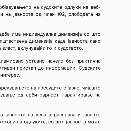
бјавувањето на судските одлуки на веб-
и на јавноста од член 102, слободата на
едба има индивидуална димензија со што
пштествена димензија каде јавноста како
ласт, вклучувајќи го и судството.
ламирано уставно начело без практична
ективен пристап до информации. Судските
 интерес.
зрекувањето на пресудите е јавно, чијашто
чување од арбитрарност, гарантирање на
 јавноста на усната расправа и јавното
кстови на одлуките, со што јавноста може