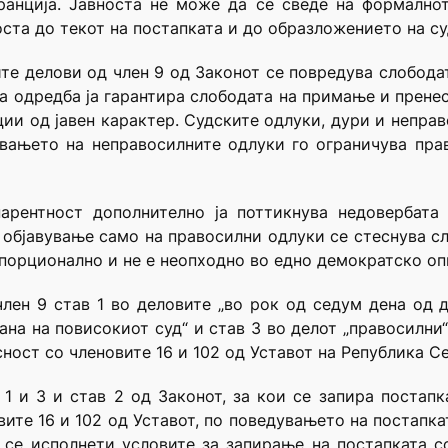
ранција. Јавноста не може да се сведе на формално
ста до текот на постапката и до образложението на су
те делови од член 9 од Законот се повредува слобода
ваа одредба ја гарантира слободата на примање и пре
ии од јавен карактер. Судските одлуки, дури и неправо
увањето на неправосилните одлуки го ограничува пра
арентност дополнително ја поттикнува недовербата
 објавување само на правосилни одлуки се стеснува с
опорционално и не е неопходно во едно демократско оп
член 9 став 1 во деловите „во рок од седум дена од 
ана на повисокиот суд“ и став 3 во делот „правосилн
сност со членовите 16 и 102 од Уставот на Република С
1 и 3 и став 2 од Законот, за кои се запира постапк
вите 16 и 102 од Уставот, по поведувањето на постапка
 се исполнети условите за запирање на постапката со