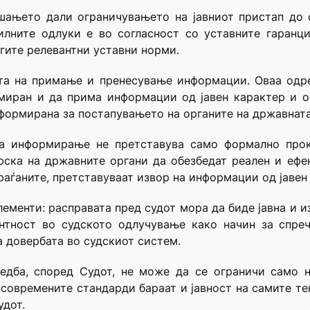
шањето дали ограничувањето на јавниот пристап до о
лните одлуки е во согласност со уставните гаранци
гите релевантни уставни норми.
дата на примање и пренесување информации. Оваа одр
миран и да прима информации од јавен карактер и о
формирана за постапувањето на органите на државната в
на информирање не претставува само формално прок
рска на државните органи да обезбедат реален и еф
раѓаните, претставуваат извор на информации од јавен
ементи: расправата пред судот мора да биде јавна и и
ентност во судското одлучување како начин за спре
 довербата во судскиот систем.
едба, според Судот, не може да се ограничи само на
современите стандарди бараат и јавност на самите те
удот.