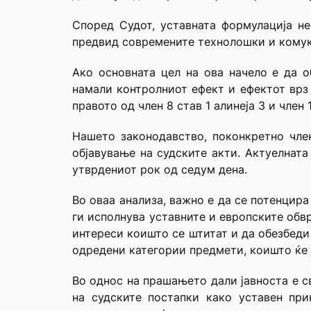
Според Судот, уставната формулација не
предвид современите технолошки и комук
Ако основната цел на ова начело е да о
намали контролниот ефект и ефектот врз
правото од член 8 став 1 алинеја 3 и член
Нашето законодавство, поконкретно член
објавување на судските акти. Актуелната
утврдениот рок од седум дена.
Во оваа анализа, важно е да се потенцир
ги исполнува уставните и европските обв
интереси коишто се штитат и да обезбеди
одредени категории предмети, коишто ќе ј
Во однос на прашањето дали јавноста е с
на судските постапки како уставен при