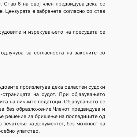
. Став 6 на овој член предвидува дека се
. Цензурата е забранета согласно со став
судовите и изрекувањето на пресудата се
 одлучува за согласноста на законите со
удовите произлегува дека овластен судски
-страницата на судот. При објавувањето
ита на личните податоци. Објавувањето се
ува без образложение.Членот предвидува и
ње решение за бришење на последиците од
о печатење на документот, без можност за
осебно упатство.