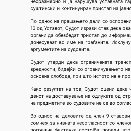
несразмерно и ја нарушува уставната га
суштински и континуиран пристап на јавно
По однос на прашањето дали со оспорени
16 од Уставот, Судот изрази став дека о
органи да обезбедат пристап до информац
донесуваат во име на граѓаните. Исклуч
аргументите на судовите.
Судот утврди дека ограничената трансп
вредности, бидејќи со ограничувањето на
основна слобода, при што истото не е пр
Како резултат на тоа, Судот оцени дека 
денот на доставување на одлуката од стр
на предметите во судовите не се во согла
Во однос на деловите од член 9 ставови 
сомнеж за нивната несогласност со члено
погрешна фактичка состојба, поради што