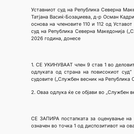
Уставниот суд на Република Северна Маке
Татјана Васиќ-Бозаџиева, д-р Осман Кадр
основа на членовите 110 и 112 од Уставот
суд на Република Северна Македонија („С
2026 година, донесе
1. СЕ УКИНУВААТ член 9 став 1 во делови
одлуката од страна на повисокиот суд“
судовите („Службен весник на Република С
2. Оваа одлука ќе се објави во „Службен 
СЕ ЗАПИРА постапката за оценување на у
означен во точка 1 од диспозитивот на ов