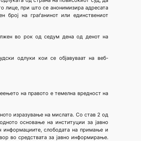
одлуката од страна на повисокиот суд, да
ото лице, при што се анонимизира адресата
ен број на граѓанинот или единствениот
олжен во рок од седум дена од денот на
удски одлуки кои се објавуваат на веб-
деењето на правото е темелна вредност на
вното изразување на мислата. Со став 2 од
бодното основање на институции за јавно
он информациите, слободата на примање и
овор во средствата за јавно информирање.