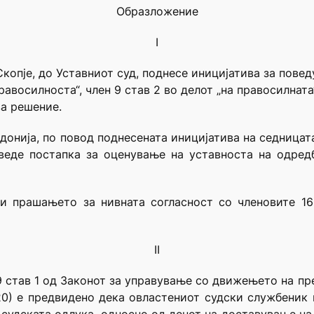
Образложение
I
копје, до Уставниот суд, поднесе иницијатива за пове
равосилноста“, член 9 став 2 во делот „на правосилната
ва решение.
донија, по повод поднесената иницијатива на седницат
веде постапка за оценување на уставноста на одред
и прашањето за нивната согласност со членовите 16
II
9 став 1 од Законот за управување со движењето на пр
20) е предвидено дека овластениот судски службеник 