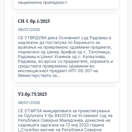
национална припадност.
СН-I. бр.1/2025
08/07/2026
СЕ УТВРДУВА дека Основниот суд Радовиш е
надлежен да постапува по Барањето за
враќање на привремено одземени предмети,
поднесено од Џанер Арифов од с. Тополница,
Радовиш и Џанел Усеинов од с. Калаузлија,
Радовиш, во врска со предметите, опремата и
средствата привремено одземени во
инспекцискиот предмет ИП1 09-207 на
Министерството за…
УЗ.бр.75/2025
08/07/2026
СЕ ОТФРЛА иницијативата за преиспитување
на Одлуката У.бр.94/2019 на Уставниот суд на
Република Северна Македонија, донесена на
седницата одржана на 12 мај 2020 година
(„Службен весник на Република Северна