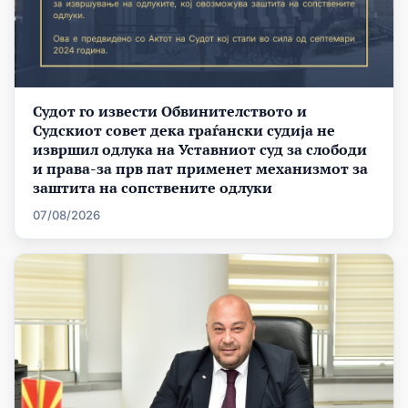
Судот го извести Обвинителството и
Судскиот совет дека граѓански судија не
извршил одлука на Уставниот суд за слободи
и права-за прв пат применет механизмот за
заштита на сопствените одлуки
07/08/2026