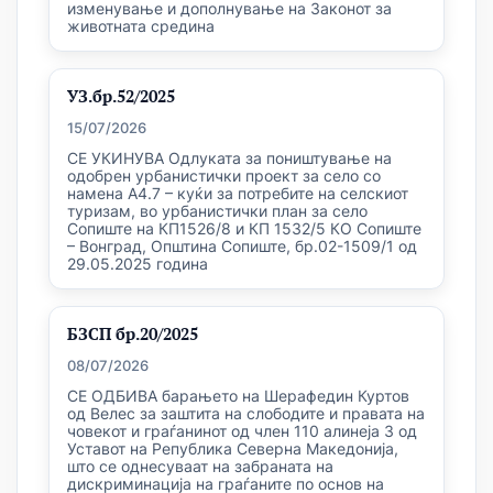
изменување и дополнување на Законот за
животната средина
УЗ.бр.52/2025
15/07/2026
СЕ УКИНУВА Одлуката за поништување на
одобрен урбанистички проект за село со
намена А4.7 – куќи за потребите на селскиот
туризам, во урбанистички план за село
Сопиште на КП1526/8 и КП 1532/5 КО Сопиште
– Вонград, Општина Сопиште, бр.02-1509/1 од
29.05.2025 година
БЗСП бр.20/2025
08/07/2026
СЕ ОДБИВА барањето на Шерафедин Куртов
од Велес за заштита на слободите и правата на
човекот и граѓанинот од член 110 алинеја 3 од
Уставот на Република Северна Македонија,
што се однесуваат на забраната на
дискриминација на граѓаните по основ на