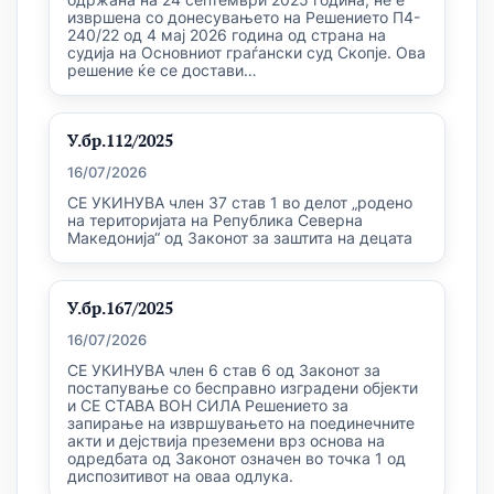
извршена со донесувањето на Решението П4-
240/22 од 4 мај 2026 година од страна на
судија на Основниот граѓански суд Скопје. Ова
решение ќе се достави…
У.бр.112/2025
16/07/2026
СЕ УКИНУВА член 37 став 1 во делот „родено
на територијата на Република Северна
Македонија“ од Законот за заштита на децата
У.бр.167/2025
16/07/2026
СЕ УКИНУВА член 6 став 6 од Законот за
постапување со бесправно изградени објекти
и СЕ СТАВА ВОН СИЛА Решението за
запирање на извршувањето на поединечните
акти и дејствија преземени врз основа на
одредбата од Законот означен во точка 1 од
диспозитивот на оваа одлука.