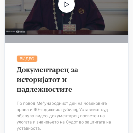
ВИДЕО
Документарец за
историјатот и
надлежностите
По повод Меѓународниот ден на човековите
права и 60-годишниот јубилеј, Уставниот суд
објавува видео-документарец посветен на
улогата и значењето на Судот во заштитата на
уставноста.