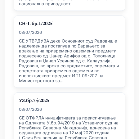
национална припадност.
СН-I. бр.1/2025
08/07/2026
СЕ УТВРДУВА дека Основниот суд Радовиш е
надлежен да постапува по Барањето за
враќање на привремено одземени предмети,
поднесено од Џанер Арифов од с. Тополница,
Радовиш и Џанел Усеинов од с. Калаузлија,
Радовиш, во врска со предметите, опремата и
средствата привремено одземени во
инспекцискиот предмет ИП1 09-207 на
Министерството за…
УЗ.бр.75/2025
08/07/2026
СЕ ОТФРЛА иницијативата за преиспитување
на Одлуката У.бр.94/2019 на Уставниот суд на
Република Северна Македонија, донесена на
седницата одржана на 12 мај 2020 година
(„Службен весник на Република Северна