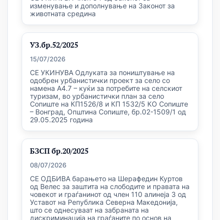
изменување и дополнување на Законот за
животната средина
УЗ.бр.52/2025
15/07/2026
СЕ УКИНУВА Одлуката за поништување на
одобрен урбанистички проект за село со
намена А4.7 – куќи за потребите на селскиот
туризам, во урбанистички план за село
Сопиште на КП1526/8 и КП 1532/5 КО Сопиште
– Вонград, Општина Сопиште, бр.02-1509/1 од
29.05.2025 година
БЗСП бр.20/2025
08/07/2026
СЕ ОДБИВА барањето на Шерафедин Куртов
од Велес за заштита на слободите и правата на
човекот и граѓанинот од член 110 алинеја 3 од
Уставот на Република Северна Македонија,
што се однесуваат на забраната на
дискриминација на граѓаните по основ на