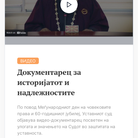
ВИДЕО
Документарец за
историјатот и
надлежностите
По повод Меѓународниот ден на човековите
права и 60-годишниот јубилеј, Уставниот суд
објавува видео-документарец посветен на
улогата и значењето на Судот во заштитата на
уставноста.