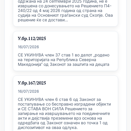
одржана на 24 септември 2025 година, не е
извршена со донесувањето на Решението П4-
240/22 од 4 мај 2026 година од страна на
судија на Основниот граѓански суд Скопје. Ова
решение ќе се достави…
У.бр.112/2025
16/07/2026
СЕ УКИНУВА член 37 став 1 во делот „родено
на територијата на Република Северна
Македонија“ од Законот за заштита на децата
У.бр.167/2025
16/07/2026
СЕ УКИНУВА член 6 став 6 од Законот за
постапување со бесправно изградени објекти
и СЕ СТАВА ВОН СИЛА Решението за
запирање на извршувањето на поединечните
акти и дејствија преземени врз основа на
одредбата од Законот означен во точка 1 од
диспозитивот на оваа одлука.