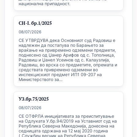
национална припадност.
СН-I. бр.1/2025
08/07/2026
СЕ УТВРДУВА дека Основниот суд Радовиш е
надлежен да постапува по Барањето за
враќање на привремено одземени предмети,
поднесено од Џанер Арифов од с. Тополница,
Радовиш и Џанел Усеинов од с. Калаузлија,
Радовиш, во врска со предметите, опремата и
средствата привремено одземени во
инспекцискиот предмет ИП1 09-207 на
Министерството за…
УЗ.бр.75/2025
08/07/2026
СЕ ОТФРЛА иницијативата за преиспитување
на Одлуката У.бр.94/2019 на Уставниот суд на
Република Северна Македонија, донесена на
седницата одржана на 12 мај 2020 година
(„Службен весник на Република Северна