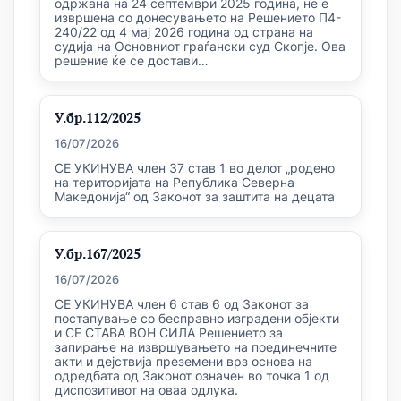
одржана на 24 септември 2025 година, не е
извршена со донесувањето на Решението П4-
240/22 од 4 мај 2026 година од страна на
судија на Основниот граѓански суд Скопје. Ова
решение ќе се достави…
У.бр.112/2025
16/07/2026
СЕ УКИНУВА член 37 став 1 во делот „родено
на територијата на Република Северна
Македонија“ од Законот за заштита на децата
У.бр.167/2025
16/07/2026
СЕ УКИНУВА член 6 став 6 од Законот за
постапување со бесправно изградени објекти
и СЕ СТАВА ВОН СИЛА Решението за
запирање на извршувањето на поединечните
акти и дејствија преземени врз основа на
одредбата од Законот означен во точка 1 од
диспозитивот на оваа одлука.