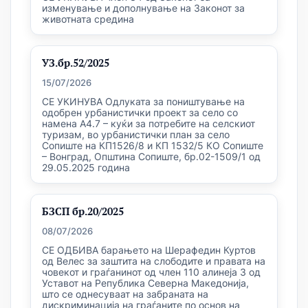
изменување и дополнување на Законот за
животната средина
УЗ.бр.52/2025
15/07/2026
СЕ УКИНУВА Одлуката за поништување на
одобрен урбанистички проект за село со
намена А4.7 – куќи за потребите на селскиот
туризам, во урбанистички план за село
Сопиште на КП1526/8 и КП 1532/5 КО Сопиште
– Вонград, Општина Сопиште, бр.02-1509/1 од
29.05.2025 година
БЗСП бр.20/2025
08/07/2026
СЕ ОДБИВА барањето на Шерафедин Куртов
од Велес за заштита на слободите и правата на
човекот и граѓанинот од член 110 алинеја 3 од
Уставот на Република Северна Македонија,
што се однесуваат на забраната на
дискриминација на граѓаните по основ на