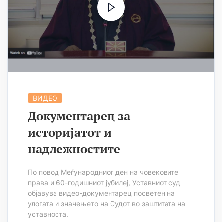
ВИДЕО
Документарец за
историјатот и
надлежностите
По повод Меѓународниот ден на човековите
права и 60-годишниот јубилеј, Уставниот суд
објавува видео-документарец посветен на
улогата и значењето на Судот во заштитата на
уставноста.