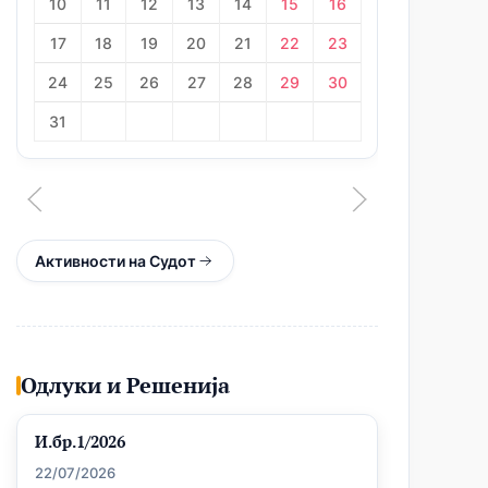
10
11
12
13
14
15
16
21
17
18
19
20
21
22
23
28
24
25
26
27
28
29
30
31
Активности на Судот
Одлуки и Решенија
И.бр.1/2026
22/07/2026