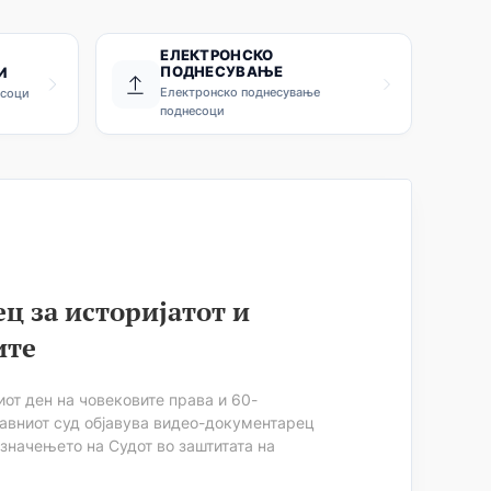
ЕЛЕКТРОНСКО
ПОДНЕСУВАЊЕ
И
Електронско поднесување
есоци
поднесоци
ц за историјатот и
ите
от ден на човековите права и 60-
ставниот суд објавува видео-документарец
 значењето на Судот во заштитата на