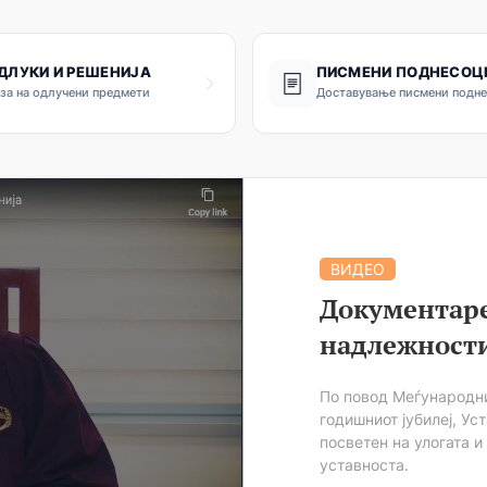
ДЛУКИ И РЕШЕНИЈА
ПИСМЕНИ ПОДНЕСОЦ
за на одлучени предмети
Доставување писмени подн
ВИДЕО
Документаре
надлежност
По повод Меѓународни
годишниот јубилеј, У
посветен на улогата и
уставноста.