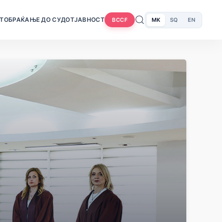
Т
ОБРАЌАЊЕ ДО СУДОТ
ЈАВНОСТ
MK
SQ
EN
BCCF