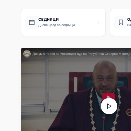
СЕДНИЦИ
О
Дневен ред за седници
Ба