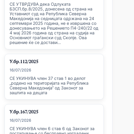
СЕ УТВРДУВА дека Одлуката
БЗСП.бр.8/2025, донесена од страна на
Уставниот суд на Република Северна
Македонија на седницата одржана на 24
септември 2025 година, не е извршена со
донесувањето на Решението П4-240/22 од
4 мај 2026 година од страна на судија на
Основниот граѓански суд Скопје. Ова
решение ќе се достави…
У.бр.112/2025
16/07/2026
СЕ УКИНУВА член 37 став 1 во делот
„родено на територијата на Република
Северна Македонија“ од Законот за
заштита на децата
У.бр.167/2025
16/07/2026
СЕ УКИНУВА член 6 став 6 од Законот за
постапување со бесправно изградени