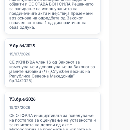
објекти и СЕ СТАВА ВОН СИЛА Решението
за запирање на извршувањето на
поединечните акти и дејствија преземени
врз основа на одредбата од Законот
означен во точка 1 од диспозитивот на
оваа одлука.
У.бр.64/2025
15/07/2026
СЕ УКИНУВА член 16 од Законот за
изменување и дополнување на Законот за
јавните набавки (*) („Службен весник на
Република Северна Македонија”
бр.14/2025).
УЗ.бр.4/2026
15/07/2026
СЕ ОТФРЛА иницијативата за поведување
на постапка за оценување на уставноста и
законитоста на делови од акт –
Методологија за пресметка и исплата на