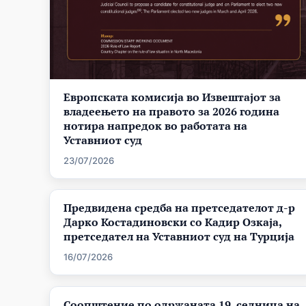
Европската комисија во Извештајот за
владеењето на правото за 2026 година
нотира напредок во работата на
Уставниот суд
23/07/2026
Предвидена средба на претседателот д-р
Дарко Костадиновски со Кадир Озкаја,
претседател на Уставниот суд на Турција
16/07/2026
Соопштение по одржаната 19. седница на