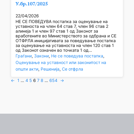
У.бр.107/2025
22/04/2026
НЕ СЕ ПОВЕДУВА постапка за оценување на
уставноста на член 64 став 7, член 96 став 2
алинеја 1 и член 97 став 1 од Законот за
вработените во Министерството за одбрана и СЕ
ОТФРЛА иницијативата за поведување постапка
за оценување на уставноста на член 120 став 1
од Законот означен во точката 1 од…
Граѓани
, 
Закони
, 
Не се поведува постапка
, 
Оценување на уставност или законитост на
општи акти
, 
Решенија
, 
Се отфрла
←
1
…
4
5
6
7
8
…
654
→