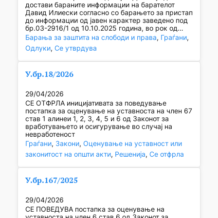
достави бараните информации на барателот
Давид Илиески согласно со барањето за пристап
до информации од јавен карактер заведено под
бр.03-2916/1 од 10.10.2025 година, во рок од…
Барања за заштита на слободи и права
, 
Граѓани
, 
Одлуки
, 
Се утврдува
У.бр.18/2026
29/04/2026
СЕ ОТФРЛА иницијативата за поведување
постапка за оценување на уставноста на член 67
став 1 алинеи 1, 2, 3, 4, 5 и 6 од Законот за
вработувањето и осигурување во случај на
невработеност
Граѓани
, 
Закони
, 
Оценување на уставност или
законитост на општи акти
, 
Решенија
, 
Се отфрла
У.бр.167/2025
29/04/2026
СЕ ПОВЕДУВА постапка за оценување на
уставноста на член 6 став 6 од Законот за