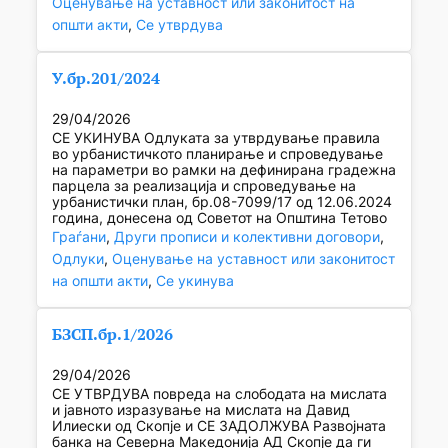
Оценување на уставност или законитост на
општи акти
, 
Се утврдува
У.бр.201/2024
29/04/2026
СЕ УКИНУВА Одлуката за утврдување правила
во урбанистичкото планирање и спроведување
на параметри во рамки на дефинирана градежна
парцела за реализација и спроведување на
урбанистички план, бр.08-7099/17 од 12.06.2024
година, донесена од Советот на Општина Тетово
Граѓани
, 
Други прописи и колективни договори
, 
Одлуки
, 
Оценување на уставност или законитост
на општи акти
, 
Се укинува
БЗСП.бр.1/2026
29/04/2026
СЕ УТВРДУВА повреда на слободата на мислата
и јавното изразување на мислата на Давид
Илиески од Скопје и СЕ ЗАДОЛЖУВА Развојната
банка на Северна Македонија АД Скопје да ги