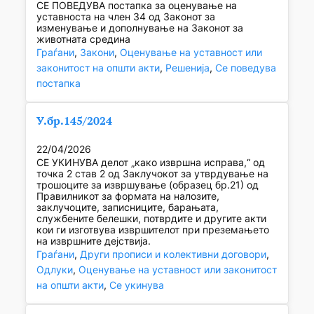
СЕ ПОВЕДУВА постапка за оценување на
уставноста на член 34 од Законот за
изменување и дополнување на Законот за
животната средина
Граѓани
, 
Закони
, 
Оценување на уставност или
законитост на општи акти
, 
Решенија
, 
Се поведува
постапка
У.бр.145/2024
22/04/2026
СЕ УКИНУВА делот „како извршна исправа,“ од
точка 2 став 2 од Заклучокот за утврдување на
трошоците за извршување (образец бр.21) од
Правилникот за формата на налозите,
заклучоците, записниците, барањата,
службените белешки, потврдите и другите акти
кои ги изготвува извршителот при преземањето
на извршните дејствија.
Граѓани
, 
Други прописи и колективни договори
, 
Одлуки
, 
Оценување на уставност или законитост
на општи акти
, 
Се укинува