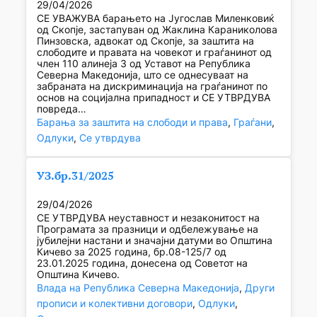
29/04/2026
СЕ УВАЖУВА барањето на Југослав Миленковиќ
од Скопје, застапуван од Жаклина Караниколова
Пинзовска, адвокат од Скопје, за заштита на
слободите и правата на човекот и граѓанинот од
член 110 алинеја 3 од Уставот на Република
Северна Македонија, што се однесуваат на
забраната на дискриминација на граѓанинот по
основ на социјална припадност и СЕ УТВРДУВА
повреда…
Барања за заштита на слободи и права
, 
Граѓани
, 
Одлуки
, 
Се утврдува
УЗ.бр.31/2025
29/04/2026
СЕ УТВРДУВА неуставност и незаконитост на
Програмата за празници и одбележување на
јубилејни настани и значајни датуми во Општина
Кичево за 2025 година, бр.08-125/7 од
23.01.2025 година, донесена од Советот на
Општина Кичево.
Влада на Република Северна Македонија
, 
Други
прописи и колективни договори
, 
Одлуки
, 