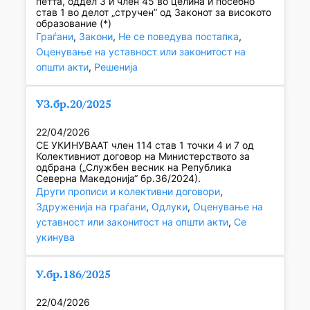
петта, оддел 3 и член 45 во целина и посебно
став 1 во делот „стручен” од Законот за високото
образование (*)
Граѓани
, 
Закони
, 
Не се поведува постапка
, 
Оценување на уставност или законитост на
општи акти
, 
Решенија
УЗ.бр.20/2025
22/04/2026
СЕ УКИНУВААТ член 114 став 1 точки 4 и 7 од
Колективниот договор на Министерството за
одбрана („Службен весник на Република
Северна Македонија“ бр.36/2024).
Други прописи и колективни договори
, 
Здруженија на граѓани
, 
Одлуки
, 
Оценување на
уставност или законитост на општи акти
, 
Се
укинува
У.бр.186/2025
22/04/2026