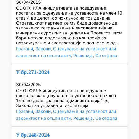
30/04/2025
СЕ ОТФРЛА иницијативата за поведување
постапка за оценување на уставноста на член 10
став 4 во делот „со исклучок на тоа дека на
Стратешкиот партнер ќе му биде дозволено да
започне со истражување и експлоатација на
минерални суровини за целите на Проектот штом
барањето за доделување на концесија за
истражување и експлоатација е поднесено од…
Граѓани
, 
Закони
, 
Оценување на уставност или
законитост на општи акти
, 
Решенија
, 
Се отфрла
У.бр.271/2024
30/04/2025
СЕ ОТФРЛА иницијативата за поведување
постапка за оценување на уставноста на член
15-в во делот „за јавна администрација” од
Законот за управната инспекција
Граѓани
, 
Закони
, 
Оценување на уставност или
законитост на општи акти
, 
Решенија
, 
Се отфрла
У.бр.248/2024