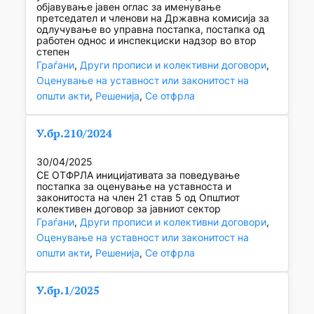
објавување јавен оглас за именување
претседател и членови на Државна комисија за
одлучување во управна постапка, постапка од
работен однос и инспекциски надзор во втор
степен
Граѓани
, 
Други прописи и колективни договори
, 
Оценување на уставност или законитост на
општи акти
, 
Решенија
, 
Се отфрла
У.бр.210/2024
30/04/2025
СЕ ОТФРЛА иницијативата за поведување
постапка за оценување на уставноста и
законитоста на член 21 став 5 од Општиот
колективен договор за јавниот сектор
Граѓани
, 
Други прописи и колективни договори
, 
Оценување на уставност или законитост на
општи акти
, 
Решенија
, 
Се отфрла
У.бр.1/2025