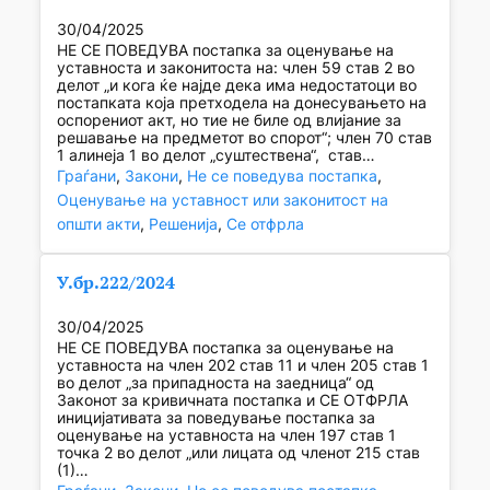
30/04/2025
НЕ СЕ ПОВЕДУВА постапка за оценување на
уставноста и законитоста на: член 59 став 2 во
делот „и кога ќе најде дека има недостатоци во
постапката која претходела на донесувањето на
оспорениот акт, но тие не биле од влијание за
решавање на предметот во спорот“; член 70 став
1 алинеја 1 во делот „суштествена“, став…
Граѓани
, 
Закони
, 
Не се поведува постапка
, 
Оценување на уставност или законитост на
општи акти
, 
Решенија
, 
Се отфрла
У.бр.222/2024
30/04/2025
НЕ СЕ ПОВЕДУВА постапка за оценување на
уставноста на член 202 став 11 и член 205 став 1
во делот „за припадноста на заедница“ од
Законот за кривичната постапка и СЕ ОТФРЛА
иницијативата за поведување постапка за
оценување на уставноста на член 197 став 1
точка 2 во делот „или лицата од членот 215 став
(1)…