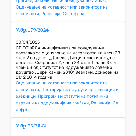
Граѓани
, 
Закони
, 
Не се поведува постапка
, 
Оценување на уставност или законитост на
општи акти
, 
Решенија
, 
Се отфрла
У.бр.179/2024
30/04/2025
СЕ ОТФРЛА иницијативата за поведување
постапка за оценување на уставноста на член 33
став 2 во делот „Додека Дисциплинскиот суд е
орган на Собранието“, член 34 став 1, член 35 и
член 63 од Статутот на Здружението ловечко
друштво „Церн камен 2010“ Вевчани, донесен на
21.12.2014 година
Оценување на уставност или законитост на
општи акти
, 
Претпријатија и други организации и
заедници
, 
Програми и статути на политички
партии и на здруженија на граѓани
, 
Решенија
, 
Се
отфрла
У.бр.73/2022