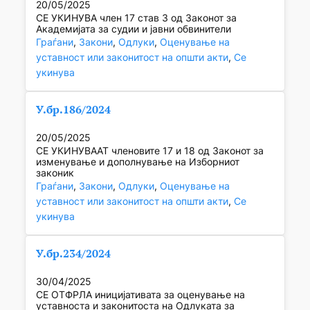
20/05/2025
СЕ УКИНУВА член 17 став 3 од Законот за
Академијата за судии и јавни обвинители
Граѓани
, 
Закони
, 
Одлуки
, 
Оценување на
уставност или законитост на општи акти
, 
Се
укинува
У.бр.186/2024
20/05/2025
СЕ УКИНУВААТ членовите 17 и 18 од Законот за
изменување и дополнување на Изборниот
законик
Граѓани
, 
Закони
, 
Одлуки
, 
Оценување на
уставност или законитост на општи акти
, 
Се
укинува
У.бр.234/2024
30/04/2025
СЕ ОТФРЛА иницијативата за оценување на
уставноста и законитоста на Одлуката за