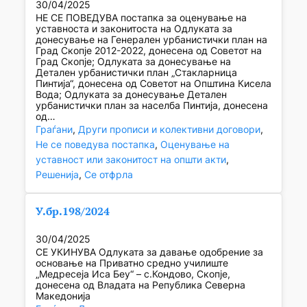
30/04/2025
НЕ СЕ ПОВЕДУВА постапка за оценување на
уставноста и законитоста на Одлуката за
донесување на Генерален урбанистички план на
Град Скопје 2012-2022, донесена од Советот на
Град Скопје; Одлуката за донесување на
Детален урбанистички план „Стакларница
Пинтија“, донесена од Советот на Општина Кисела
Вода; Одлуката за донесување Детален
урбанистички план за населба Пинтија, донесена
од…
Граѓани
, 
Други прописи и колективни договори
, 
Не се поведува постапка
, 
Оценување на
уставност или законитост на општи акти
, 
Решенија
, 
Се отфрла
У.бр.198/2024
30/04/2025
СЕ УКИНУВА Одлуката за давање одобрение за
основање на Приватно средно училиште
„Медресеја Иса Беу“ – с.Кондово, Скопје,
донесена од Владата на Република Северна
Македонија