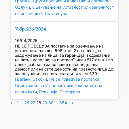
Граѓани
, 
Други прописи и колективни договори
, 
Одлуки
, 
Оценување на уставност или законитост
на општи акти
, 
Се укинува
У.бр.226/2024
16/04/2025
НЕ СЕ ПОВЕДУВА постапка за оценување на
уставноста на член 508 став 2 во делот „за
задржување на лица, за гаранција и одземање
на патна исправа; за притвор”, член 517 став 1 во
делот „забрана за вршење на определена
дејност или на сите дејности на правното лице до
завршување на постапката и” и член 539…
Граѓани
, 
Закони
, 
Не се поведува постапка
, 
Оценување на уставност или законитост на
општи акти
, 
Решенија
, 
Се отфрла
←
1
…
26
27
28
29
30
…
654
→