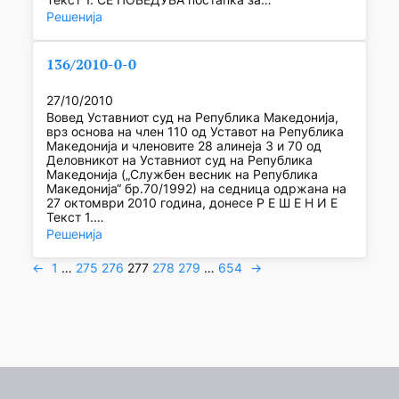
Решенија
136/2010-0-0
27/10/2010
Вовед Уставниот суд на Република Македонија,
врз основа на член 110 од Уставот на Република
Македонија и членовите 28 алинеја 3 и 70 од
Деловникот на Уставниот суд на Република
Македонија („Службен весник на Република
Македонија“ бр.70/1992) на седница одржана на
27 октомври 2010 година, донесе Р Е Ш Е Н И Е
Текст 1.…
Решенија
←
1
…
275
276
277
278
279
…
654
→