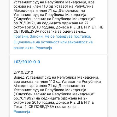
Уставниот суд на Република Македонија, врз
основа на член 110 од Уставот на Република
Македонија и член 71 од Делов­ни­кот на
Уставниот суд на Република Македонија
(“Службен весник на Репуб­лика Македонија”
бр.70/1992), на седни­ца­та одржана на 27
октомври 2010 година, донесе Р Е Ш Е Н И Е 1. НЕ
СЕ ПОВЕДУВА постапка за оценување…
Граѓани
, 
Закони
, 
Не се поведува постапка
, 
Оценување на уставност или законитост на
општи акти
, 
Решенија
103/2010-0-0
27/10/2010
Вовед Уставниот суд на Република Македонија,
врз основа на член 110 од Уставот на Република
Македонија и член 71 од Деловникот на
Уставниот суд на Република Македонија
(“Службен весник на Република Македонија”
бр.70/1992) на седницата одржана на 27
октомври 2010 година, донесе Р Е Ш Е Н И Е
Текст 1. СЕ ПОВЕДУВА постапка за…
Решенија