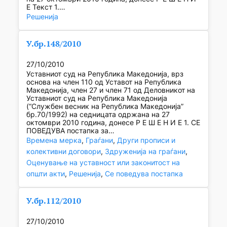
Е Текст 1.…
Решенија
У.бр.148/2010
27/10/2010
Уставниот суд на Република Македонија, врз
основа на член 110 од Уставот на Република
Македонија, член 27 и член 71 од Деловникот на
Уставниот суд на Република Македонија
(“Службен весник на Република Македонија”
бр.70/1992) на седницата одржана на 27
октомври 2010 година, донесе Р Е Ш Е Н И Е 1. СЕ
ПОВЕДУВА постапка за…
Времена мерка
, 
Граѓани
, 
Други прописи и
колективни договори
, 
Здруженија на граѓани
, 
Оценување на уставност или законитост на
општи акти
, 
Решенија
, 
Се поведува постапка
У.бр.112/2010
27/10/2010