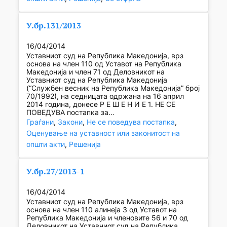
У.бр.131/2013
16/04/2014
Уставниот суд на Република Македонија, врз
основа на член 110 од Уставот на Република
Македонија и член 71 од Деловникот на
Уставниот суд на Република Македонија
(“Службен весник на Република Македонија” број
70/1992), на седницата одржана на 16 април
2014 година, донесе Р Е Ш Е Н И Е 1. НЕ СЕ
ПОВЕДУВА постапка за…
Граѓани
, 
Закони
, 
Не се поведува постапка
, 
Оценување на уставност или законитост на
општи акти
, 
Решенија
У.бр.27/2013-1
16/04/2014
Уставниот суд на Република Македонија, врз
основа на член 110 алинеја 3 од Уставот на
Република Македонија и членовите 56 и 70 од
Деловникот на Уставниот суд на Република