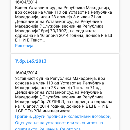
16/04/2014
Вовед Уставниот суд на Република Македонија,
врз основа на член 110 од Уставот на Република
Македонија, член 28 алинеја 3 и член 71 од
Деловникот на Уставниот суд на Република
Македонија (“Службен весник на Република
Македонија” број 70/1992), на седницата
одржана на 16 април 2014 година, донесе Р Е Ш
Е Н И Е Текст…
Решенија
У.бр.145/2013
16/04/2014
Уставниот суд на Република Македонија, врз
основа на член 110 од Уставот на Република
Македонија, член 28 алинеја 1 и член 71 од
Деловникот на Уставниот суд на Република
Македонија („Службен весник на Република
Македонија“ бр.70/1992), на седницата одржана
на 16 април 2014 година, донесе Р Е Ш Е Н И Е
1.СЕ ОТФРЛА иницијативата…
Граѓани
, 
Други прописи и колективни договори
, 
Оценување на уставност или законитост на
општи акти
, 
Решенија
, 
Се отфрла