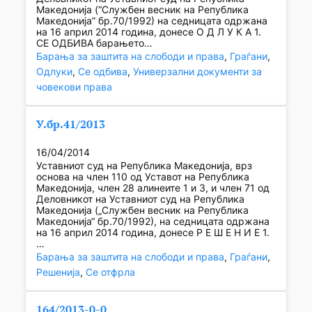
Македонија (“Службен весник на Република
Македонија” бр.70/1992) на седницата одржана
на 16 април 2014 година, донесе О Д Л У К А 1.
СЕ ОДБИВА барањето…
Барања за заштита на слободи и права
, 
Граѓани
, 
Одлуки
, 
Се одбива
, 
Универзални документи за
човекови права
У.бр.41/2013
16/04/2014
Уставниот суд на Република Македонија, врз
основа на член 110 од Уставот на Република
Македонија, член 28 алинеите 1 и 3, и член 71 од
Деловникот на Уставниот суд на Република
Македонија („Службен весник на Република
Mакедонија“ бр.70/1992), на седницата одржана
на 16 април 2014 година, донесе Р Е Ш Е Н И Е 1.
…
Барања за заштита на слободи и права
, 
Граѓани
, 
Решенија
, 
Се отфрла
164/2013-0-0