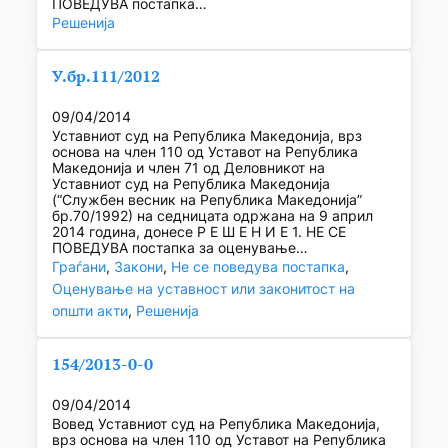
ПОВЕДУВА постапка…
Решенија
У.бр.111/2012
09/04/2014
Уставниот суд на Република Македонија, врз
основа на член 110 од Уставот на Република
Македонија и член 71 од Деловникот на
Уставниот суд на Република Македонија
(“Службен весник на Република Македонија”
бр.70/1992) на седницата одржана на 9 април
2014 година, донесе Р Е Ш Е Н И Е 1. НЕ СЕ
ПОВЕДУВА постапка за оценување…
Граѓани
, 
Закони
, 
Не се поведува постапка
, 
Оценување на уставност или законитост на
општи акти
, 
Решенија
154/2013-0-0
09/04/2014
Вовед Уставниот суд на Република Македонија,
врз основа на член 110 од Уставот на Република