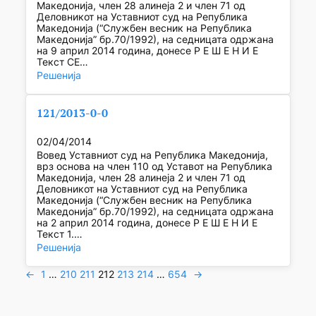
Македонија, член 28 алинеја 2 и член 71 од
Деловникот на Уставниот суд на Република
Македонија (“Службен весник на Република
Македонија” бр.70/1992), на седницата одржана
на 9 април 2014 година, донесе Р Е Ш Е Н И Е
Текст СЕ…
Решенија
121/2013-0-0
02/04/2014
Вовед Уставниот суд на Република Македонија,
врз основа на член 110 од Уставот на Република
Македонија, член 28 алинеја 2 и член 71 од
Деловникот на Уставниот суд на Република
Македонија (“Службен весник на Република
Македонија” бр.70/1992), на седницата одржана
на 2 април 2014 година, донесе Р Е Ш Е Н И Е
Текст 1.…
Решенија
←
1
…
210
211
212
213
214
…
654
→