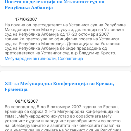
Посета на делегација на Уставниот суд на
Република Албанија
17/10/2007
На покана од претседателот на Уставниот суд на Република
Македонија г-дин Махмут Јусуфи, делегација на Уставниот
суд на Република Албанија од 17-20 октомври 2007
година ќе престојува во официјална посета на Уставниот
суд на Република Македонија. Делегацијата на Уставниот
суд на Република Албанија ќе биде предводена од
претседателот на Уставниот суд д-р Владимир Кристо.
Меѓународни активности
, 
Соопштенија
XII-та Меѓународна Конференција во Ереван,
Ерменија
08/10/2007
Во периодот од 5 до 6 октомври 2007 година во Ереван,
Ерменија се одржа XII–та Меѓународна Конференција на
тема: „Меѓународното искуство во соработката меѓу
уставните судови и народните правобранители во полето
на обезбедувањето и заштитата на човековите права“ на
која учествуваше судијата на Уставниот суд на Република