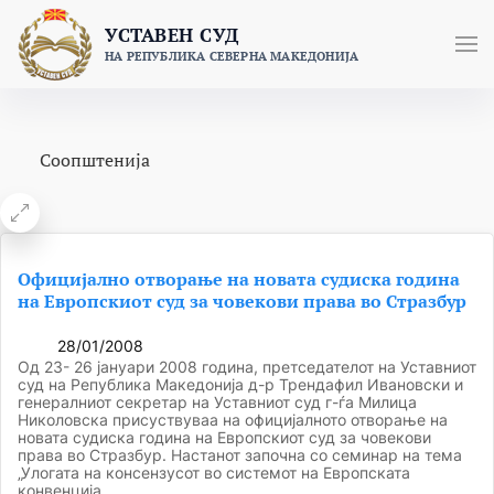
Skip
УСТАВЕН СУД
to
НА РЕПУБЛИКА СЕВЕРНА МАКЕДОНИЈА
content
Соопштенија
Официјално отворање на новата судиска година
на Европскиот суд за човекови права во Стразбур
28/01/2008
Од 23- 26 јануари 2008 година, претседателот на Уставниот
суд на Република Македонија д-р Трендафил Ивановски и
генералниот секретар на Уставниот суд г-ѓа Милица
Николовска присуствуваа на официјалното отворање на
новата судиска година на Европскиот суд за човекови
права во Стразбур. Настанот започнa со семинар на тема
„Улогата на консензусот во системот на Европската
конвенција…