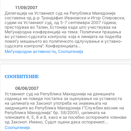
11/09/2007
Делегација на Уставниот суд на Република Македонија
составена од д-р Трендафил Ивановски и Игор Спировски,
судии на Уставниот суд, од 5-7 септември 2007 година,
престојуваа во Талин, Естонија каде што учествуваа на
Меѓународна конференција на тема: Политички прашања
во уставно-судската контрола: која е линијата на поделба
помеѓу мешањето во политичкото одлучување и уставно-
судската контрола“. Конференцијата…
Меѓународни активности
, 
Соопштенија
СООПШТЕНИЕ
06/06/2007
Уставниот суд на Република Македонија на денешната
седница не поведе постапка за оценување на уставноста
на целината на Законот употреба на знамињата на
заедниците во Република Македонија (“Службен весник на
Република Маке­донија” бр. 58/2005), целината на
членовите 4, 5, 6 и 8, како и за посебно оспорените членови
од Законот. Имено, Судот оцени дека оспорениот…
Соопштенија