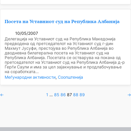
Посета на Уставниот суд на Република Албанија
10/05/2007
Делегација на Уставниот суд на Република Македонија
предводена од претседателот на Уставниот суд г-дин
Махмут Јусуфи, престојува во Република Албанија во
дводневна билатерална посета на Уставниот суд на
Република Албанија. Посетата се остварува на покана од
претседателот на Уставниот суд на Република Албанија д-р
Ѓерѓи Саули и има за цел зајакнување и продлабочување
на соработката…
Меѓународни активности
, 
Соопштенија
←
1
…
85
86
87
88
89
→