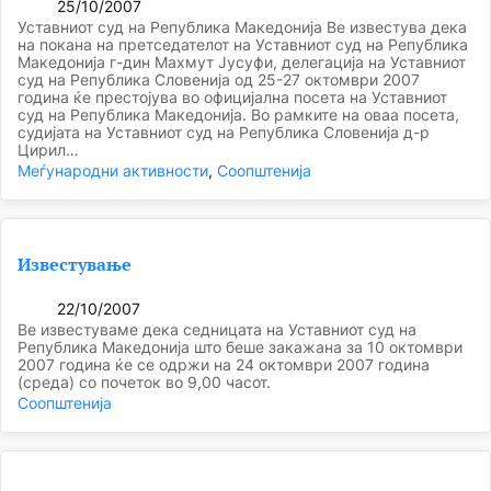
25/10/2007
Уставниот суд на Република Македонија Ве известува дека
на покана на претседателот на Уставниот суд на Република
Македонија г-дин Махмут Јусуфи, делегација на Уставниот
суд на Република Словенија од 25-27 октомври 2007
година ќе престојува во официјална посета на Уставниот
суд на Република Македонија. Во рамките на оваа посета,
судијата на Уставниот суд на Република Словенија д-р
Цирил…
Меѓународни активности
, 
Соопштенија
Известување
22/10/2007
Ве известуваме дека седницата на Уставниот суд на
Република Македонија што беше закажана за 10 октомври
2007 година ќе се одржи на 24 октомври 2007 година
(среда) со почеток во 9,00 часот.
Соопштенија