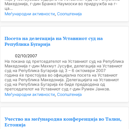
Македонија, г-дин Бранко Наумоски во придружба на г-
ца…
Меѓународни активности
, 
Соопштенија
Посета на делегација на Уставниот суд на
Република Бугарија
02/10/2007
На покана од претседателот на Уставниот суд на Република
Македонија г-дин Махмут Јусуфи, делегација на Уставниот
суд на Република Бугарија од 3 – 6 октомври 2007
година ќе престојува во официјална посета на Уставниот
суд на Република Македонија. Делегацијата на Уставниот
суд на Република Бугарија ќе биде предводена од
претседателот на Уставниот суд г-дин Румен Јанков.
Меѓународни активности
, 
Соопштенија
Учество на меѓународна конференција во Талин,
Естонија